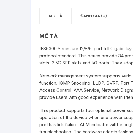
MÔ TẢ
ĐÁNH GIÁ (0)
MÔ TẢ
IES6300 Series are 12/8/6-port full Gigabit l
protocol standard. This series provide 34 pro
slots, 2.5G SFP slots and I/O ports. They ado
Network management system supports various
function, IGMP Snooping, LLDP, GVRP, Port Tr
Access Control, AAA Service, Network Diagno
provide users with good experience with frie
This product supports four optional power su
operation of the device when one power suppl
port has link failure, ALM indicator will be br
troubleshooting. The hardware adopts fanless