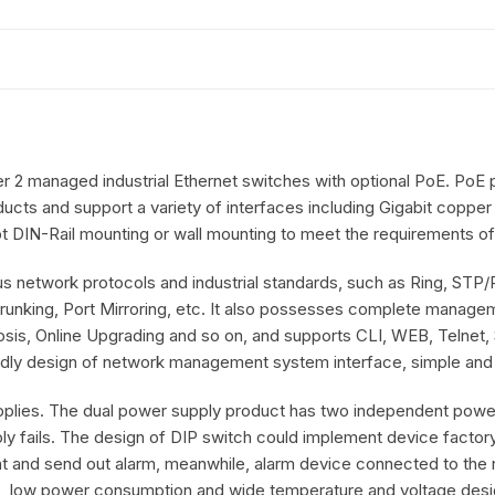
ayer 2 managed industrial Ethernet switches with optional PoE. Po
ducts and support a variety of interfaces including Gigabit copper
pt DIN-Rail mounting or wall mounting to meet the requirements of
 network protocols and industrial standards, such as Ring, 
unking, Port Mirroring, etc. It also possesses complete manageme
sis, Online Upgrading and so on, and supports CLI, WEB, Telnet
ndly design of network management system interface, simple and
pplies. The dual power supply product has two independent power
y fails. The design of DIP switch could implement device facto
ight and send out alarm, meanwhile, alarm device connected to the 
, low power consumption and wide temperature and voltage design