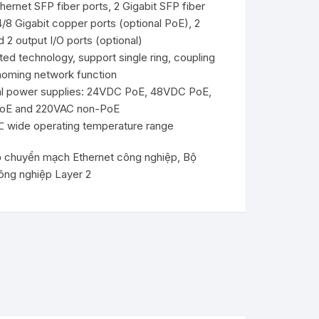
hernet SFP fiber ports, 2 Gigabit SFP fiber
 đổi Serial
 4/8 Gigabit copper ports (optional PoE), 2
hiệp
nt Chassis
Extender
I/TVI
d 2 output I/O ports (optional)
iện 1G
tector
ed technology, support single ring, coupling
Audio
-homing network function
iện 10G
oại sang
rial quang
al power supplies: 24VDC PoE, 48VDC PoE,
DVI/VGA
oE and 220VAC non-PoE
iện
 Server
 wide operating temperature range
 chuyển mạch Ethernet công nghiệp
,
Bộ
ông nghiệp Layer 2
t sang