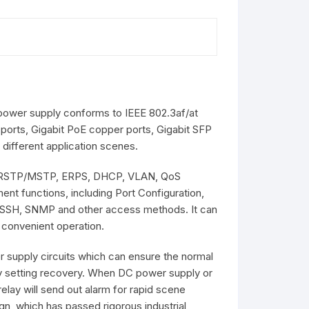
E power supply conforms to IEEE 802.3af/at
 ports, Gigabit PoE copper ports, Gigabit SFP
 different application scenes.
STP/RSTP/MSTP, ERPS, DHCP, VLAN, QoS
nt functions, including Port Configuration,
, SSH, SNMP and other access methods. It can
 convenient operation.
 supply circuits which can ensure the normal
ry setting recovery. When DC power supply or
relay will send out alarm for rapid scene
, which has passed rigorous industrial