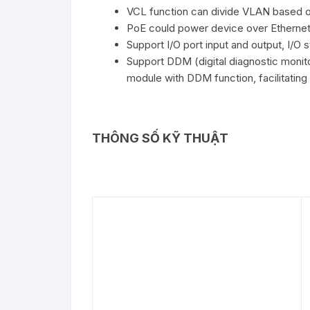
VCL function can divide VLAN based o
PoE could power device over Ethernet
Support I/O port input and output, I/O
Support DDM (digital diagnostic monito
module with DDM function, facilitating t
THÔNG SỐ KỸ THUẬT