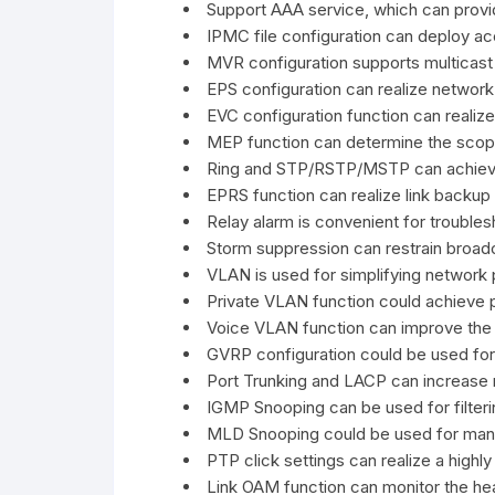
Support AAA service, which can provid
IPMC file configuration can deploy acc
MVR configuration supports multicast
EPS configuration can realize network
EVC configuration function can realiz
MEP function can determine the scop
Ring and STP/RSTP/MSTP can achieve
EPRS function can realize link backup 
Relay alarm is convenient for troubles
Storm suppression can restrain broadc
VLAN is used for simplifying network 
Private VLAN function could achieve p
Voice VLAN function can improve the pri
GVRP configuration could be used for 
Port Trunking and LACP can increase n
IGMP Snooping can be used for filterin
MLD Snooping could be used for manag
PTP click settings can realize a highl
Link OAM function can monitor the heal