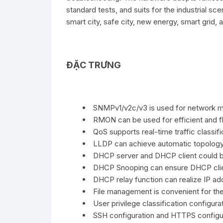
standard tests, and suits for the industrial s
smart city, safe city, new energy, smart grid, a
ĐẶC TRƯNG
SNMPv1/v2c/v3 is used for network m
RMON can be used for efficient and fl
QoS supports real-time traffic classific
LLDP can achieve automatic topology 
DHCP server and DHCP client could be 
DHCP Snooping can ensure DHCP clien
DHCP relay function can realize IP a
File management is convenient for the
User privilege classification configurat
SSH configuration and HTTPS configur