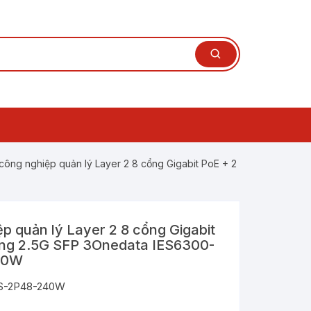
Layer 3
n mạch Ethernet
công nghiệp quản lý Layer 2 8 cổng Gigabit PoE + 2
ệp Layer 3
í Layer
ang
n mạch Ethernet
n mạch POE công
ệp Layer 2
p quản lý Layer 2 8 cổng Gigabit
yer 2
hiệp có
 đổi quang điện
ang 2.5G SFP 3Onedata IES6300-
n mạch Ethernet
 đổi quang điện
iệp
40W
ệp thông minh
 nghiệp
erial Server sang
HS-2P48-240W
hiệp
 đổi quang điện tiêu
ng
iện