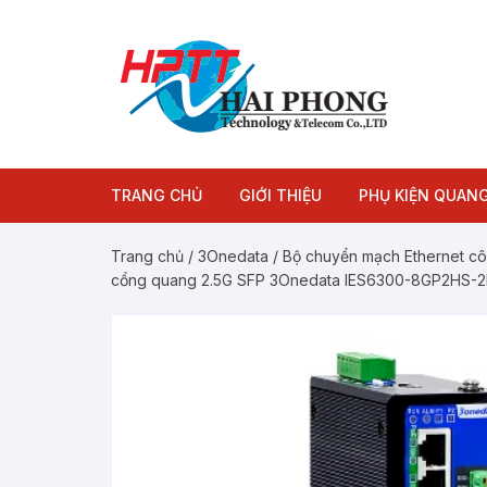
Chuyển
tới
nội
dung
TRANG CHỦ
GIỚI THIỆU
PHỤ KIỆN QUAN
Module quang
Trang chủ
/
3Onedata
/
Bộ chuyển mạch Ethernet c
cổng quang 2.5G SFP 3Onedata IES6300-8GP2HS
Dây nhảy quang