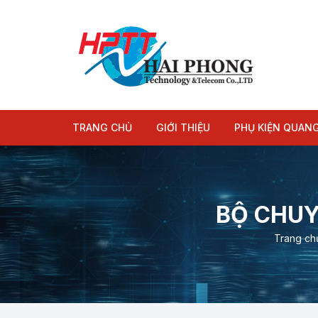
Chuyển
tới
nội
dung
TRANG CHỦ
GIỚI THIỆU
PHỤ KIỆN QUAN
Module quang
Dây nhảy quang
BỘ CHUY
Trang ch