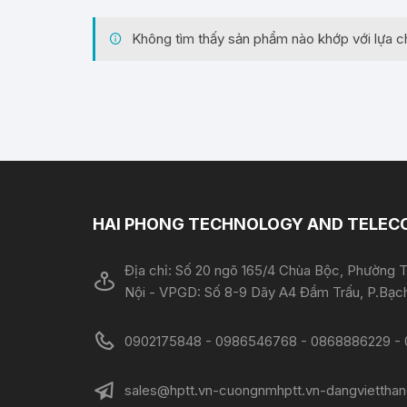
Không tìm thấy sản phẩm nào khớp với lựa c
HAI PHONG TECHNOLOGY AND TELECO
Địa chỉ: Số 20 ngõ 165/4 Chùa Bộc, Phường T
Nội - VPGD: Số 8-9 Dãy A4 Đầm Trấu, P.Bạch
0902175848 - 0986546768 - 0868886229 - 09142
sales@hptt.vn-cuongnmhptt.vn-dangvietthan