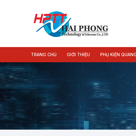
Chuyển
tới
nội
dung
TRANG CHỦ
GIỚI THIỆU
PHỤ KIỆN QUAN
Module quang
Dây nhảy quang