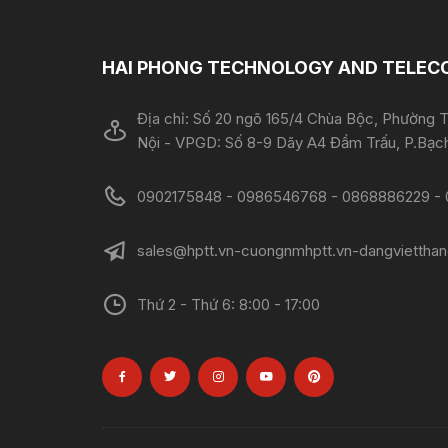
HAI PHONG TECHNOLOGY AND TELECO
Địa chỉ: Số 20 ngõ 165/4 Chùa Bộc, Phường T
Nội - VPGD: Số 8-9 Dãy A4 Đầm Trấu, P.Bạch
0902175848 - 0986546768 - 0868886229 - 09142
sales@hptt.vn-cuongnmhptt.vn-dangvietthan
Thứ 2 - Thứ 6: 8:00 - 17:00