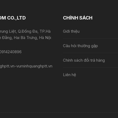
M CO.,LTD
CHÍNH SÁCH
rung Liệt, Q.Đống Đa, TP.Hà
Giới thiệu
 Đằng, Hai Bà Trưng, Hà Nội
Câu hỏi thường gặp
40896​​​​​​​
Chính sách đổi trả hàng
ghptt.vn-vuminhquanghptt.vn
Liên hệ