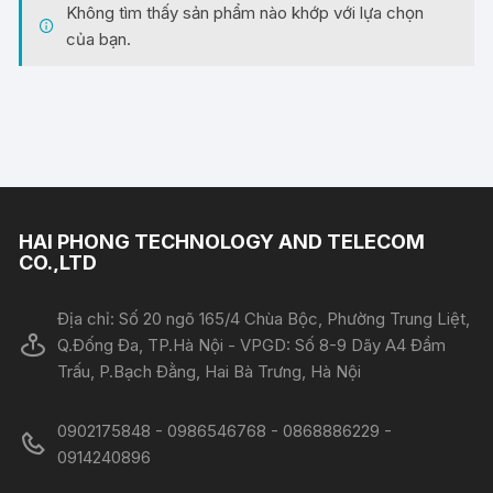
Không tìm thấy sản phẩm nào khớp với lựa chọn
của bạn.
HAI PHONG TECHNOLOGY AND TELECOM
CO.,LTD
Địa chỉ: Số 20 ngõ 165/4 Chùa Bộc, Phường Trung Liệt,
Q.Đống Đa, TP.Hà Nội - VPGD: Số 8-9 Dãy A4 Đầm
Trấu, P.Bạch Đằng, Hai Bà Trưng, Hà Nội
0902175848 - 0986546768 - 0868886229 -
0914240896​​​​​​​