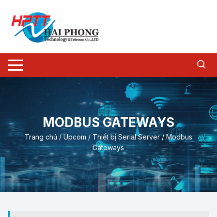
Chuyển
tới
nội
dung
MODBUS GATEWAYS
Trang chủ
/
Upcom
/
Thiết bị Serial Server
/ Modbus
Gateways