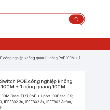
Layer 3
n mạch Ethernet
 công nghiệp không quản lí 1 cổng PoE 100M + 1
ệp Layer 3
í Layer
ang
n mạch Ethernet
n mạch POE công
ệp Layer 2
witch POE công nghiệp không
yer 2
hiệp có
 đổi quang điện
oE 100M + 1 cổng quang 100M
n mạch Ethernet
 đổi quang điện
iệp
ệp thông minh
 nghiệp
0/100M Base-T(X) PoE + 1-port 100Base-FX;
erial Server sang
hiệp
3, IEEE802.3u, IEEE802.3x, IEEE802.3af/at,
 đổi quang điện tiêu
ng
;
iện