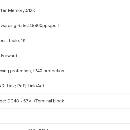
ffer Memory:512K
rwarding Rate:148800pps/port
ss Table: 1K
-Forward
ning protection, IP40 protection
; Link; PoE; Link/Act
tage: DC48～57V /Terminal block