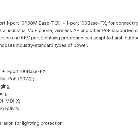
rt 1-port 10/100M Base-T(X) + 1-port 100Base-FX, for connecting
ra, industrial VoIP phone, wireless AP and other PoE supported d
ction and 6KV port Lightning protection can adapt to harsh outdoo
hooses industry-standard types of power.
 + 1-port 100Base-FX;
.3at PoE (30W) ;
ging;
ing)
DI-MDI-X;
k/activity;
;
lation for lightning protection;