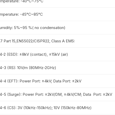
emperature: -40°C~75°C
emperature: -45°C~85°C
Humidity: 5%~95 %( no condensation)
 Part 15,EN55022/CISPR22, Class A EMS:
-2 (ESD): ±8kV (contact), ±15kV (air)
4-3 (RS): 10V/m (80MHz-2GHz)
4-4 (EFT): Power Port: ±4kV; Data Port: ±2kV
4-5 (Surge): Power Port: ±2kV/DM, ±4kV/CM; Data Port: ±2kV
4-6 (CS): 3V (10kHz-150kHz); 10V (150kHz-80MHz)