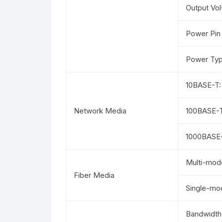
Output Vo
Power Pin
Power Typ
10BASE-T:
Network Media
100BASE-T
1000BASE-
Multi-mod
Fiber Media
Single-mo
Bandwidth