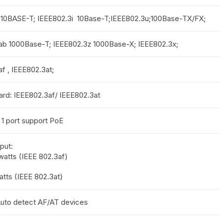
 10BASE-T; IEEE802.3i 10Base-T;IEEE802.3u;100Base-TX/FX;
ab 1000Base-T; IEEE802.3z 1000Base-X; IEEE802.3x;
f , IEEE802.3at;
rd: IEEE802.3af/ IEEE802.3at
 1 port support PoE
put:
watts (IEEE 802.3af)
tts (IEEE 802.3at)
Auto detect AF/AT devices