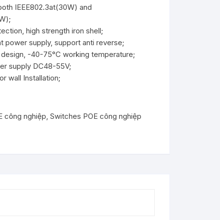
both IEEE802.3at(30W) and
 đổi Serial
hiệp
nt Chassis
W);
Extender
I/TVI
iện 1G
ction, high strength iron shell;
tector
 power supply, support anti reverse;
Audio
iện 10G
oại sang
4 design, -40-75°C working temperature;
rial quang
wer supply DC48-55V;
DVI/VGA
iện
 Server
r wall Installation;
E công nghiệp
,
Switches POE công nghiệp
t sang