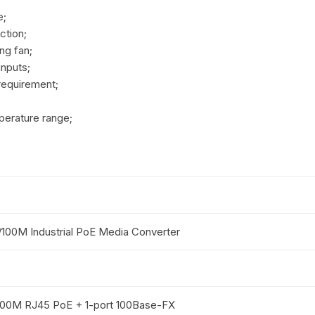
e;
ction;
ng fan;
nputs;
 requirement;
erature range;
/100M Industrial PoE Media Converter
/100M RJ45 PoE + 1-port 100Base-FX