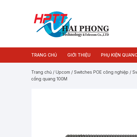
Chuyển
tới
nội
dung
TRANG CHỦ
GIỚI THIỆU
PHỤ KIỆN QUAN
Module quang
Trang chủ
/
Upcom
/
Switches POE công nghiệp
/
Sw
cổng quang 100M
Dây nhảy quang