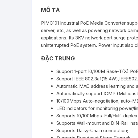
MÔ TẢ
PIMC101 Industrial PoE Media Converter suppo
server, etc, as well as powering network came
applications. Its 3KV network port surge prote
uninterrupted PoE system. Power input also c
ĐẶC TRƯNG
Support 1-port 10/100M Base-T(X) PoE
Support IEEE 802.3af(15.4W),IEEE802
Automatic MAC address learning and a
Automatically support IGMP (Multicast
10/100Mbps Auto-negotiation, auto-M
LED indicators for monitoring power/lin
Supports 10/100Mbps-Full/Half-duplex
Supports Wall-mount and DIN-Rail instal
Supports Daisy-Chain connection;
Supports Broadcast Storm Control;