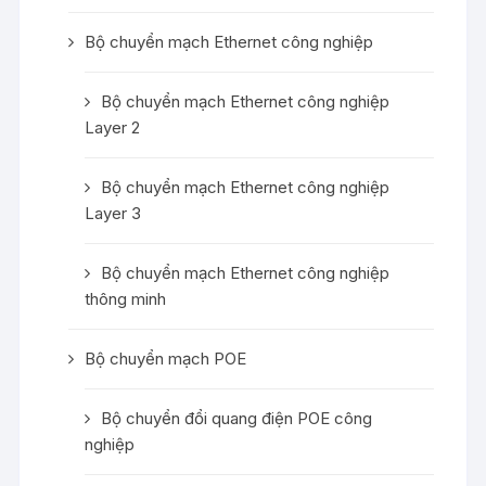
Bộ chuyển mạch Ethernet công nghiệp
Bộ chuyển mạch Ethernet công nghiệp
Layer 2
Bộ chuyển mạch Ethernet công nghiệp
Layer 3
Bộ chuyển mạch Ethernet công nghiệp
thông minh
Bộ chuyển mạch POE
Bộ chuyển đổi quang điện POE công
nghiệp