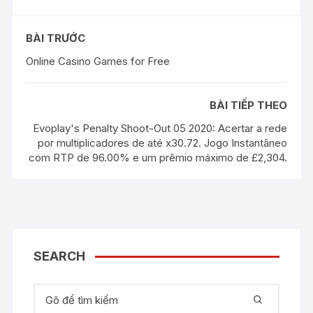
BÀI TRƯỚC
Online Casino Games for Free
BÀI TIẾP THEO
Evoplay's Penalty Shoot-Out 05 2020: Acertar a rede
por multiplicadores de até x30.72. Jogo Instantâneo
com RTP de 96.00% e um prêmio máximo de £2,304.
SEARCH
Tìm kiếm: