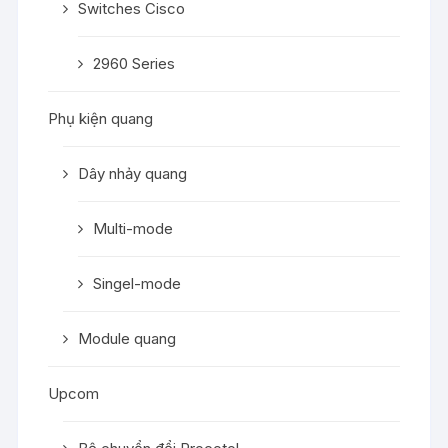
Switches Cisco
2960 Series
Phụ kiện quang
Dây nhảy quang
Multi-mode
Singel-mode
Module quang
Upcom