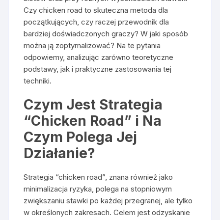
Czy chicken road to skuteczna metoda dla
początkujących, czy raczej przewodnik dla
bardziej doświadczonych graczy? W jaki sposób
można ją zoptymalizować? Na te pytania
odpowiemy, analizując zarówno teoretyczne
podstawy, jak i praktyczne zastosowania tej
techniki.
Czym Jest Strategia
“Chicken Road” i Na
Czym Polega Jej
Działanie?
Strategia “chicken road”, znana również jako
minimalizacja ryzyka, polega na stopniowym
zwiększaniu stawki po każdej przegranej, ale tylko
w określonych zakresach. Celem jest odzyskanie