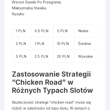
Wzrost Stawki Po Przegranej
Maksymalna Stawka
Ryzyko
1 PLN
0.5 PLN
5 PLN
Niskie
2 PLN
1 PLN
10 PLN
Średnie
5 PLN
2.5 PLN
20 PLN
Wysokie
Zastosowanie Strategii
“Chicken Road” w
Różnych Typach Slotów
Skuteczność strategii “chicken road” może się
różnić w zależności od typu slotu. W slotach o