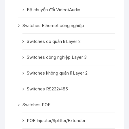
Bộ chuyển đổi Video/Audio
Switches Ethernet công nghiệp
Switches có quản lí Layer 2
Switches công nghiệp Layer 3
Switches không quản lí Layer 2
Switches RS232/485
Switches POE
POE Injector/Splitter/Extender