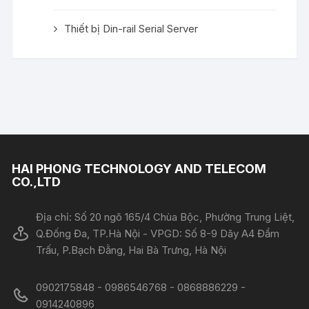
Thiết bị Din-rail Serial Server
HAI PHONG TECHNOLOGY AND TELECOM
CO.,LTD
Địa chỉ: Số 20 ngõ 165/4 Chùa Bộc, Phường Trung Liệt,
Q.Đống Đa, TP.Hà Nội - VPGD: Số 8-9 Dãy A4 Đầm
Trấu, P.Bạch Đằng, Hai Bà Trưng, Hà Nội
0902175848 - 0986546768 - 0868886229 -
0914240896​​​​​​​