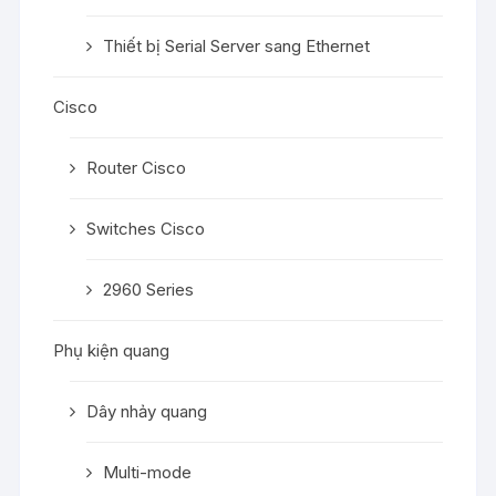
Thiết bị Serial Server sang Ethernet
Cisco
Router Cisco
Switches Cisco
2960 Series
Phụ kiện quang
Dây nhảy quang
Multi-mode