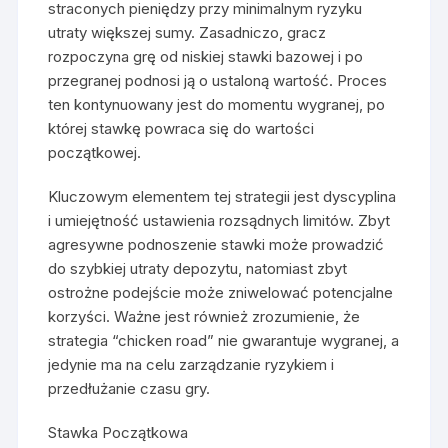
straconych pieniędzy przy minimalnym ryzyku
utraty większej sumy. Zasadniczo, gracz
rozpoczyna grę od niskiej stawki bazowej i po
przegranej podnosi ją o ustaloną wartość. Proces
ten kontynuowany jest do momentu wygranej, po
której stawkę powraca się do wartości
początkowej.
Kluczowym elementem tej strategii jest dyscyplina
i umiejętność ustawienia rozsądnych limitów. Zbyt
agresywne podnoszenie stawki może prowadzić
do szybkiej utraty depozytu, natomiast zbyt
ostrożne podejście może zniwelować potencjalne
korzyści. Ważne jest również zrozumienie, że
strategia “chicken road” nie gwarantuje wygranej, a
jedynie ma na celu zarządzanie ryzykiem i
przedłużanie czasu gry.
Stawka Początkowa