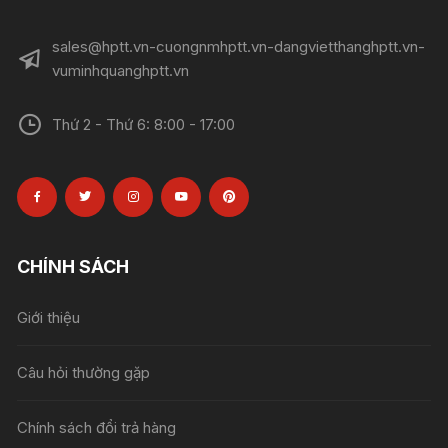
sales@hptt.vn-cuongnmhptt.vn-dangvietthanghptt.vn-
vuminhquanghptt.vn
Thứ 2 - Thứ 6: 8:00 - 17:00
CHÍNH SÁCH
Giới thiệu
Câu hỏi thường gặp
Chính sách đổi trả hàng