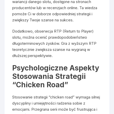
wariancji danego slotu, dostępne na stronach
producentów lub w recenzjach online. Ta wiedza
pomoże Ci w doborze odpowiedniej strategii i
zwiększy Twoje szanse na sukces.
Dodatkowo, obserwcja RTP (Return to Player)
slotu, można ocenić prawdopodobieństwo
długoterminowych zysków. Gra z wyższym RTP
teoretycznie zwiększa szanse na wygraną w
dłuższej perspektywie.
Psychologiczne Aspekty
Stosowania Strategii
“Chicken Road”
Stosowanie strategii “chicken road” wymaga silnej
dyscypliny i umiejętności radzenia sobie z
emocjami. Przegrana serii może być frustrująca i