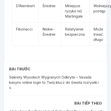
D’Alembert
Średnie
Mniejsze
Wolniejsz
ryzyko niż
postęp
Martingale
Fibonacci
Niskie-
Relatywnie
Może
Średnie
bezpieczna
trwać
długo
BÀI TRƯỚC
Sekrety Wysokich Wygranych Odkryte – Vavada
kasyno online login to Twój klucz do świata rozrywki i
s
BÀI TIẾP THEO