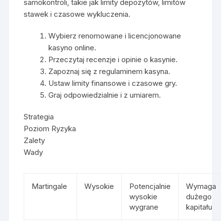
samokontroli, takie jak limity depozytów, limitów
stawek i czasowe wykluczenia.
Wybierz renomowane i licencjonowane
kasyno online.
Przeczytaj recenzje i opinie o kasynie.
Zapoznaj się z regulaminem kasyna.
Ustaw limity finansowe i czasowe gry.
Graj odpowiedzialnie i z umiarem.
Strategia
Poziom Ryzyka
Zalety
Wady
Martingale
Wysokie
Potencjalnie
Wymaga
wysokie
dużego
wygrane
kapitału