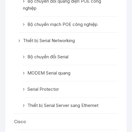
Bộ chuyển đổi quang điện POE công
nghiệp
Bộ chuyển mạch POE công nghiệp
Thiết bị Serial Networking
Bộ chuyển đổi Serial
MODEM Serial quang
Serial Protector
Thiết bị Serial Server sang Ethernet
Cisco