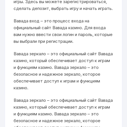
игры. Здесь вы можете зарегистрироваться,
сделать депозит, выбрать игру и начать играть.
Вавада вход – это процесс входа на
официальный сайт Вавада казино. Для входа
вам нужно ввести свои логин и пароль, которые
вы выбрали при регистрации.
Вавада зеркало – это официальный сайт Вавада
казино, который обеспечивает доступ к играм
и функциям казино. Вавада зеркало – это
безопасное и надежное зеркало, которое
обеспечивает доступ к играм и функциям
казино.
Вавада зеркало – это официальный сайт Вавада
казино, который обеспечивает доступ к играм
и функциям казино. Вавада зеркало – это
безопасное и надежное зеркало, которое