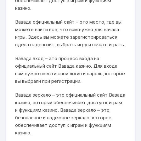
обеспечивает доступ к играм и функциям
казино.
Вавада официальный сайт – это место, где вы
можете найти все, что вам нужно для начала
игры. Здесь вы можете зарегистрироваться,
сделать депозит, выбрать игру и начать играть.
Вавада вход – это процесс входа на
официальный сайт Вавада казино. Для входа
вам нужно ввести свои логин и пароль, которые
вы выбрали при регистрации.
Вавада зеркало – это официальный сайт Вавада
казино, который обеспечивает доступ к играм
и функциям казино. Вавада зеркало – это
безопасное и надежное зеркало, которое
обеспечивает доступ к играм и функциям
казино.