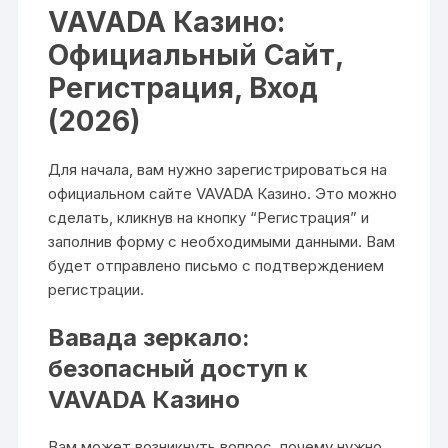
VAVADA Казино:
Официальный Сайт,
Регистрация, Вход
(2026)
Для начала, вам нужно зарегистрироваться на
официальном сайте VAVADA Казино. Это можно
сделать, кликнув на кнопку “Регистрация” и
заполнив форму с необходимыми данными. Вам
будет отправлено письмо с подтверждением
регистрации.
Вавада зеркало:
безопасный доступ к
VAVADA Казино
Вам может возникнуть вопрос, почему нужно