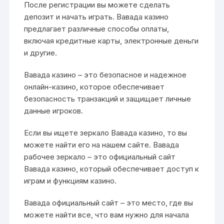
После регистрации вы можете сделать
депозит и начать играть. Вавада казино
предлагает различные способы оплаты,
включая кредитные карты, электронные деньги
и другие.
Вавада казино – это безопасное и надежное
онлайн-казино, которое обеспечивает
безопасность транзакций и защищает личные
данные игроков.
Если вы ищете зеркало Вавада казино, то вы
можете найти его на нашем сайте. Вавада
рабочее зеркало – это официальный сайт
Вавада казино, который обеспечивает доступ к
играм и функциям казино.
Вавада официальный сайт – это место, где вы
можете найти все, что вам нужно для начала