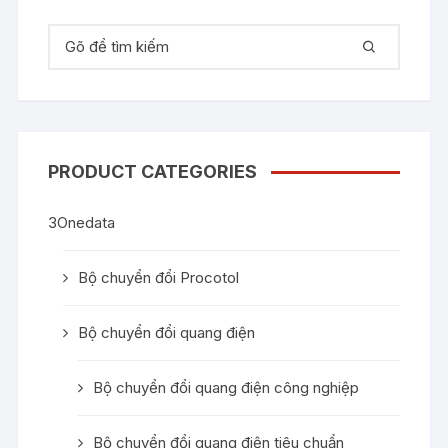
Tìm kiếm:
PRODUCT CATEGORIES
3Onedata
Bộ chuyển đổi Procotol
Bộ chuyển đổi quang điện
Bộ chuyển đổi quang điện công nghiệp
Bộ chuyển đổi quang điện tiêu chuẩn