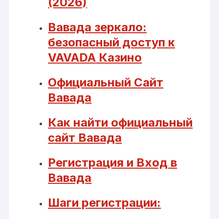
(2026)
Вавада зеркало:
безопасный доступ к
VAVADA Казино
Официальный Сайт
Вавада
Как найти официальный
сайт Вавада
Регистрация и Вход в
Вавада
Шаги регистрации: