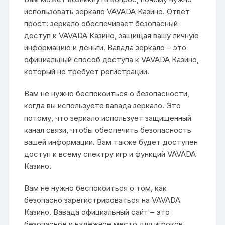
использовать зеркало VAVADA Казино. Ответ
прост: зеркало обеспечивает безопасный
доступ к VAVADA Казино, защищая вашу личную
информацию и деньги. Вавада зеркало – это
официальный способ доступа к VAVADA Казино,
который не требует регистрации.
Вам не нужно беспокоиться о безопасности,
когда вы используете вавада зеркало. Это
потому, что зеркало использует защищенный
канал связи, чтобы обеспечить безопасность
вашей информации. Вам также будет доступен
доступ к всему спектру игр и функций VAVADA
Казино.
Вам не нужно беспокоиться о том, как
безопасно зарегистрироваться на VAVADA
Казино. Вавада официальный сайт – это
безопасное и надежное место для игроков.