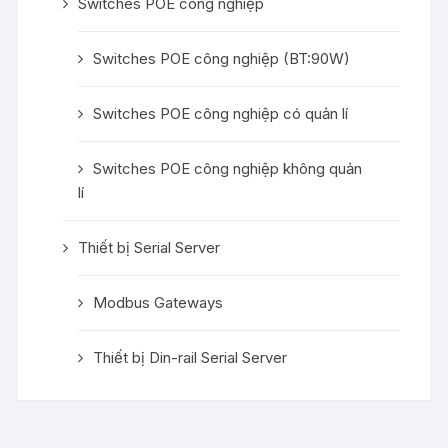
Switches POE công nghiệp
Switches POE công nghiệp (BT:90W)
Switches POE công nghiệp có quản lí
Switches POE công nghiệp không quản
lí
Thiết bị Serial Server
Modbus Gateways
Thiết bị Din-rail Serial Server