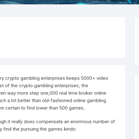
RS232/485/422
100M
Bộ chuyển
Switches POE công ng
Rack-mou
Bộ chuyển đổi Video sang
POE Injector/Splitter/
Bộ chuyển đổi AHD/CV
RS232/485
(BT:90W)
quang
Bộ chuyển đổi quang đ
Serial Pro
Isolator/Repeater/Hub
Bộ chuyển đổi Video/
Bộ chuyển đổi Procotol
Bộ chuyển đổi quang đ
Bộ chuyển đổi kênh th
MODEM Se
E1/quang
Bộ chuyển đổi HDMI/
Thiết bị Serial Server
Bộ chuyển đổi quang đ
Thiết bị Din-rail Serial
công nghiệp
Bộ chuyển đổi E1 sang
Bộ chuyển đổi SDI
Ethernet
Modbus Gateways
Bộ chuyển đổi Etherne
very crypto gambling enterprises keeps 5000+ video
PDH
t of the crypto gambling enterprises, the
ven way more step one,000 real time broker online
PDH
ch a lot better than old-fashioned online gambling
 are certain to find lower than 500 games.
SDH
lthough it really does compensate an enormous number of
y find the pursuing the games kinds: