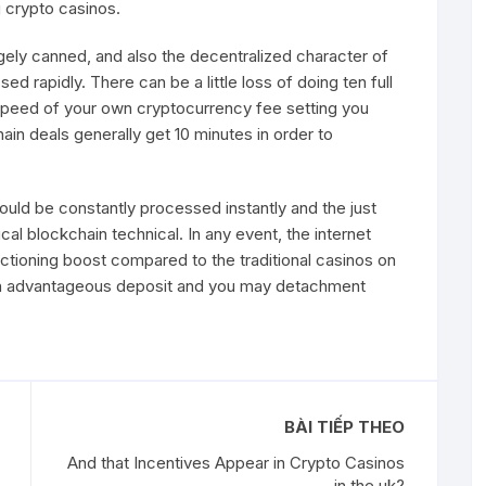
g crypto casinos.
gely canned, and also the decentralized character of
d rapidly. There can be a little loss of doing ten full
e speed of your own cryptocurrency fee setting you
ain deals generally get 10 minutes in order to
ould be constantly processed instantly and the just
ical blockchain technical. In any event, the internet
tioning boost compared to the traditional casinos on
 with advantageous deposit and you may detachment
BÀI TIẾP THEO
And that Incentives Appear in Crypto Casinos
in the uk?