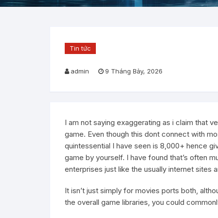
Tin tức
admin
9 Tháng Bảy, 2026
I am not saying exaggerating as i claim that 
game. Even though this dont connect with mos
quintessential I have seen is 8,000+ hence gi
game by yourself. I have found that’s often mu
enterprises just like the usually internet sites
It isn’t just simply for movies ports both, a
the overall game libraries, you could commonl