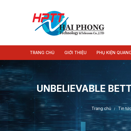
Chuyển
tới
nội
dung
TRANG CHỦ
GIỚI THIỆU
PHỤ KIỆN QUAN
Module quang
Dây nhảy quang
UNBELIEVABLE BET
Trang chủ
Tin tứ