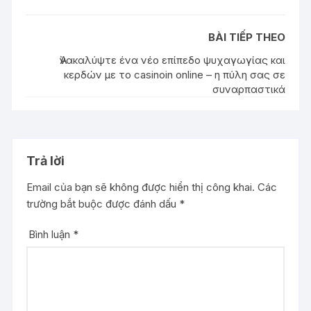
BÀI TIẾP THEO
Ἀνακαλύψτε ένα νέο επίπεδο ψυχαγωγίας και
κερδών με το casinoin online – η πύλη σας σε
συναρπαστικά
Trả lời
Email của bạn sẽ không được hiển thị công khai.
Các
trường bắt buộc được đánh dấu
*
Bình luận
*