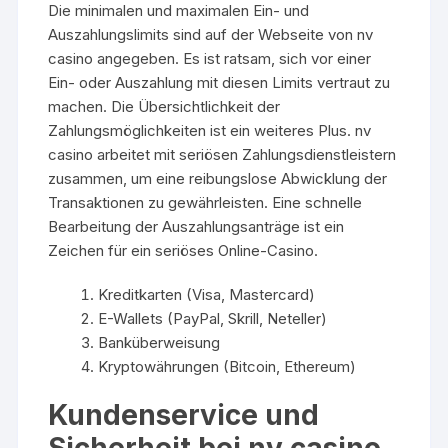
Die minimalen und maximalen Ein- und
Auszahlungslimits sind auf der Webseite von nv
casino angegeben. Es ist ratsam, sich vor einer
Ein- oder Auszahlung mit diesen Limits vertraut zu
machen. Die Übersichtlichkeit der
Zahlungsmöglichkeiten ist ein weiteres Plus. nv
casino arbeitet mit seriösen Zahlungsdienstleistern
zusammen, um eine reibungslose Abwicklung der
Transaktionen zu gewährleisten. Eine schnelle
Bearbeitung der Auszahlungsanträge ist ein
Zeichen für ein seriöses Online-Casino.
Kreditkarten (Visa, Mastercard)
E-Wallets (PayPal, Skrill, Neteller)
Banküberweisung
Kryptowährungen (Bitcoin, Ethereum)
Kundenservice und
Sicherheit bei nv casino