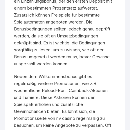
ein Einzahlungsbonus, der den ersten Deposit mit
einem bestimmten Prozentsatz aufwertet.
Zusätzlich können Freispiele für bestimmte
Spielautomaten angeboten werden. Die
Bonusbedingungen sollten jedoch genau geprüft
werden, da sie oft an Umsatzbedingungen
geknüpft sind. Es ist wichtig, die Bedingungen
sorgfältig zu lesen, um zu wissen, wie oft der
Bonus umgesetzt werden muss, bevor Gewinne
ausgezahlt werden können.
Neben dem Willkommensbonus gibt es
regelmäßig weitere Promotionen, wie z.B.
wöchentliche Reload-Boni, Cashback-Aktionen
und Turniere. Diese Aktionen können den
Spielspaß erhöhen und zusätzliche
Gewinnchancen bieten. Es lohnt sich, die
Promotionsseite von nv casino regelmäßig zu
besuchen, um keine Angebote zu verpassen. Oft