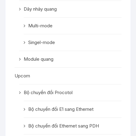
Dây nhảy quang
Multi-mode
Singel-mode
Module quang
Upcom
Bộ chuyển đổi Procotol
Bộ chuyển đổi E1 sang Ethernet
Bộ chuyển đổi Ethernet sang PDH