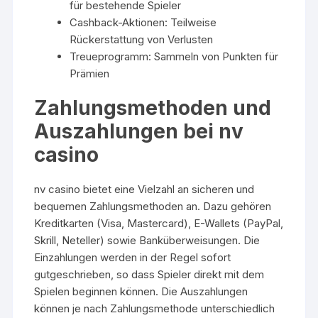
für bestehende Spieler
Cashback-Aktionen: Teilweise
Rückerstattung von Verlusten
Treueprogramm: Sammeln von Punkten für
Prämien
Zahlungsmethoden und
Auszahlungen bei nv
casino
nv casino bietet eine Vielzahl an sicheren und
bequemen Zahlungsmethoden an. Dazu gehören
Kreditkarten (Visa, Mastercard), E-Wallets (PayPal,
Skrill, Neteller) sowie Banküberweisungen. Die
Einzahlungen werden in der Regel sofort
gutgeschrieben, so dass Spieler direkt mit dem
Spielen beginnen können. Die Auszahlungen
können je nach Zahlungsmethode unterschiedlich