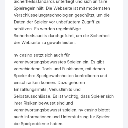
Sicherheitsstandards unterliegt und sich an faire
Spielregeln hält. Die Webseite ist mit modernsten
Verschlüsselungstechnologien geschützt, um die
Daten der Spieler vor unbefugtem Zugriff zu
schützen. Es werden regelmäßige
Sicherheitsaudits durchgeführt, um die Sicherheit
der Webseite zu gewährleisten.
nv casino setzt sich auch für
verantwortungsbewusstes Spielen ein. Es gibt
verschiedene Tools und Funktionen, mit denen
Spieler ihre Spielgewohnheiten kontrollieren und
einschränken können. Dazu gehören
Einzahlungslimits, Verlustlimits und
Selbstausschlüsse. Es ist wichtig, dass Spieler sich
ihrer Risiken bewusst sind und
verantwortungsbewusst spielen. nv casino bietet
auch Informationen und Unterstützung für Spieler,
die Spielprobleme haben.