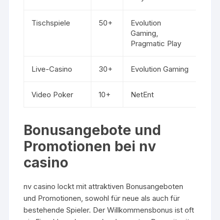
Tischspiele
50+
Evolution
Gaming,
Pragmatic Play
Live-Casino
30+
Evolution Gaming
Video Poker
10+
NetEnt
Bonusangebote und
Promotionen bei nv
casino
nv casino lockt mit attraktiven Bonusangeboten
und Promotionen, sowohl für neue als auch für
bestehende Spieler. Der Willkommensbonus ist oft