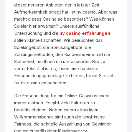
dieser neueren Anbieter, der in letzter Zeit
Aufmerksamkeit erregt hat, ist nv casino. Aber was
macht dieses Casino so besonders? Was können
Spieler hier erwarten? Unsere ausführliche
Untersuchung und die
nv casino erfahrungen
sollen Klarheit schaffen. Wir beleuchten das
Spielangebot, die Bonusangebote, die
Zahlungsmethoden, den Kundenservice und die
Sicherheit, um Ihnen ein umfassendes Bild zu
vermitteln. Ziel ist es, Ihnen eine fundierte
Entscheidungsgrundlage zu bieten, bevor Sie sich
für nv casino entscheiden.
Die Entscheidung für ein Online-Casino ist nicht
immer einfach. Es gibt viele Faktoren zu
berücksichtigen. Neben einem attraktiven
Willkommensbonus sind auch die langfristige
Fairness, die schnelle Auszahlung von Gewinnen
und ein zuverlässiger Kundenservice