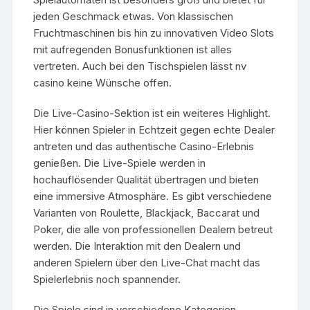
jeden Geschmack etwas. Von klassischen
Fruchtmaschinen bis hin zu innovativen Video Slots
mit aufregenden Bonusfunktionen ist alles
vertreten. Auch bei den Tischspielen lässt nv
casino keine Wünsche offen.
Die Live-Casino-Sektion ist ein weiteres Highlight.
Hier können Spieler in Echtzeit gegen echte Dealer
antreten und das authentische Casino-Erlebnis
genießen. Die Live-Spiele werden in
hochauflösender Qualität übertragen und bieten
eine immersive Atmosphäre. Es gibt verschiedene
Varianten von Roulette, Blackjack, Baccarat und
Poker, die alle von professionellen Dealern betreut
werden. Die Interaktion mit den Dealern und
anderen Spielern über den Live-Chat macht das
Spielerlebnis noch spannender.
Die Spiele sind in verschiedene Kategorien