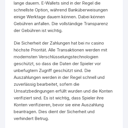
lange dauern. E-Wallets sind in der Regel die
schnellste Option, während Banküberweisungen
einige Werktage dauern können. Dabei können
Gebühren anfallen. Die vollständige Transparenz
der Gebühren ist wichtig.
Die Sicherheit der Zahlungen hat bei nv casino
höchste Priorität. Alle Transaktionen werden mit
modernsten Verschlüsselungstechnologien
geschützt, so dass die Daten der Spieler vor
unbefugtem Zugriff geschützt sind. Die
Auszahlungen werden in der Regel schnell und
zuverlässig bearbeitet, sofern die
Umsatzbedingungen erfüllt wurden und die Konten
verifiziert sind. Es ist wichtig, dass Spieler ihre
Konten verifizieren, bevor sie eine Auszahlung
beantragen. Dies dient der Sicherheit und
verhindert Betrug.