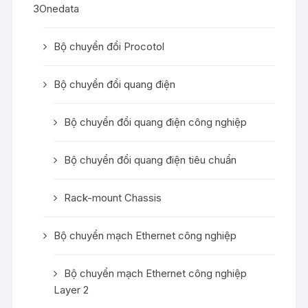
3Onedata
Bộ chuyển đổi Procotol
Bộ chuyển đổi quang điện
Bộ chuyển đổi quang điện công nghiệp
Bộ chuyển đổi quang điện tiêu chuẩn
Rack-mount Chassis
Bộ chuyển mạch Ethernet công nghiệp
Bộ chuyển mạch Ethernet công nghiệp
Layer 2