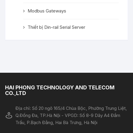
Modbus Gateways
Thiết bị Din-rail Serial Server
HAI PHONG TECHNOLOGY AND TELECOM
CO.,LTD
Địa chỉ: Số 20 ngõ 165/4 Chùa Bộc, Phường Trung Liệt,
Q.Đống Đa, TP.Hà Nội - VPGD: Số 8-9 Dãy A4 Đầm
Trấu, P.Bạch Đằng, Hai Bà Trưng, Hà Nội