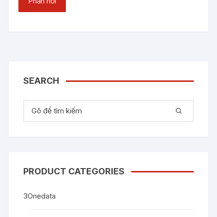
SEARCH
Tìm kiếm:
PRODUCT CATEGORIES
3Onedata