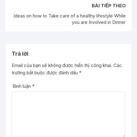
BÀI TIẾP THEO
Ideas on how to Take care of a healthy lifestyle While
you are Involved in Dinner
Trả lời
Email của bạn sẽ không được hiển thị công khai.
Các
trường bắt buộc được đánh dấu
*
Bình luận
*