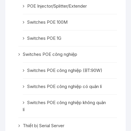
POE Injector/Splitter/Extender
Switches POE 100M
Switches POE 1G
Switches POE công nghiệp
Switches POE công nghiệp (BT:90W)
Switches POE công nghiệp có quản lí
Switches POE công nghiệp không quản
lí
Thiết bị Serial Server