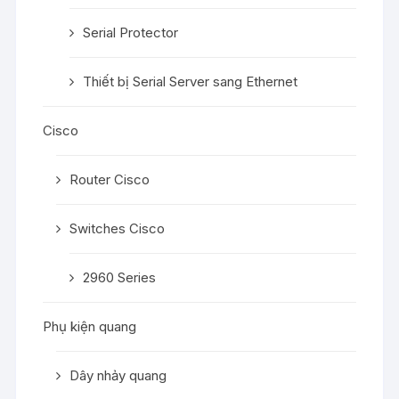
Serial Protector
Thiết bị Serial Server sang Ethernet
Cisco
Router Cisco
Switches Cisco
2960 Series
Phụ kiện quang
Dây nhảy quang