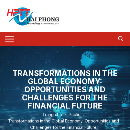
Chuyển
tới
nội
dung
TRANSFORMATIONS IN THE
GLOBAL ECONOMY:
OPPORTUNITIES AND
CHALLENGES FOR THE
FINANCIAL FUTURE
Trang chủ
Public
Transformations in the Global Economy: Opportunities and
Challenges for the Financial Future