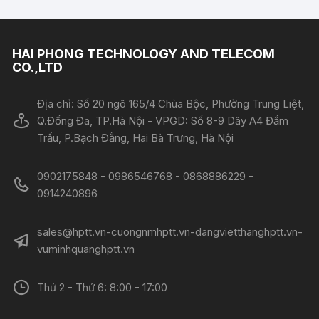
HAI PHONG TECHNOLOGY AND TELECOM
CO.,LTD
Địa chỉ: Số 20 ngõ 165/4 Chùa Bộc, Phường Trung Liệt,
Q.Đống Đa, TP.Hà Nội - VPGD: Số 8-9 Dãy A4 Đầm
Trấu, P.Bạch Đằng, Hai Bà Trưng, Hà Nội
0902175848 - 0986546768 - 0868886229 -
0914240896​​​​​​​
sales@hptt.vn-cuongnmhptt.vn-dangvietthanghptt.vn-
vuminhquanghptt.vn
Thứ 2 - Thứ 6: 8:00 - 17:00