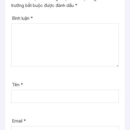
trường bắt buộc được đánh dấu
*
Bình luận
*
Tên
*
Email
*