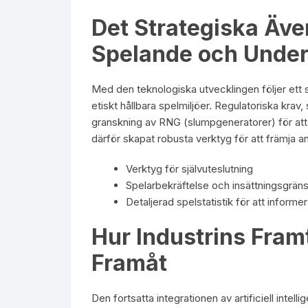
Det Strategiska Äve
Spelande och Under
Med den teknologiska utvecklingen följer ett 
etiskt hållbara spelmiljöer. Regulatoriska kra
granskning av RNG (slumpgeneratorer) för att 
därför skapat robusta verktyg för att främja an
Verktyg för självuteslutning
Spelarbekräftelse och insättningsgrän
Detaljerad spelstatistik för att informe
Hur Industrins Framt
Framåt
Den fortsatta integrationen av artificiell intell