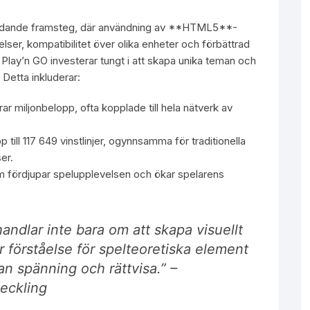
etydande framsteg, där användning av **HTML5**-
lser, kompatibilitet över olika enheter och förbättrad
lay’n GO investerar tungt i att skapa unika teman och
Detta inkluderar:
r miljonbelopp, ofta kopplade till hela nätverk av
till 117 649 vinstlinjer, ogynnsamma för traditionella
er.
 fördjupar spelupplevelsen och ökar spelarens
andlar inte bara om att skapa visuellt
 förståelse för spelteoretiska element
an spänning och rättvisa.” –
veckling