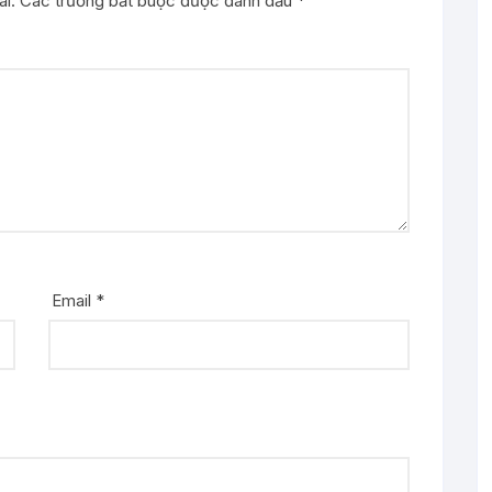
i.
Các trường bắt buộc được đánh dấu
*
Email
*