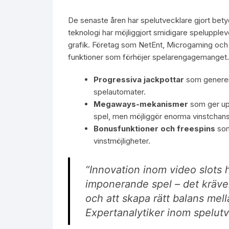
De senaste åren har spelutvecklare gjort b
teknologi har möjliggjort smidigare speluppleve
grafik. Företag som NetEnt, Microgaming och P
funktioner som förhöjer spelarengagemanget. 
Progressiva jackpottar
som generera
spelautomater.
Megaways-mekanismer
som ger upp 
spel, men möjliggör enorma vinstchans
Bonusfunktioner och freespins
som
vinstmöjligheter.
“Innovation inom video slots h
imponerande spel – det kräver
och att skapa rätt balans mell
Expertanalytiker inom spelut