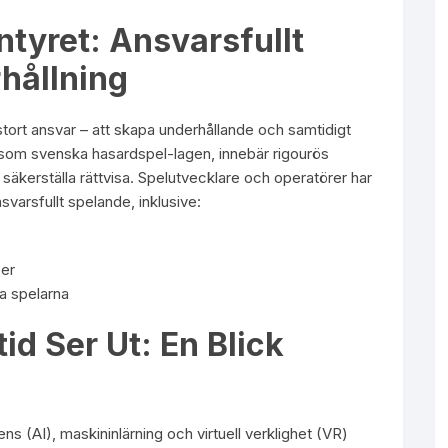
ntyret: Ansvarsfullt
hållning
stort ansvar – att skapa underhållande och samtidigt
v, som svenska hasardspel-lagen, innebär rigourös
säkerställa rättvisa. Spelutvecklare och operatörer har
svarsfullt spelande, inklusive:
ser
ra spelarna
id Ser Ut: En Blick
igens (AI), maskininlärning och virtuell verklighet (VR)