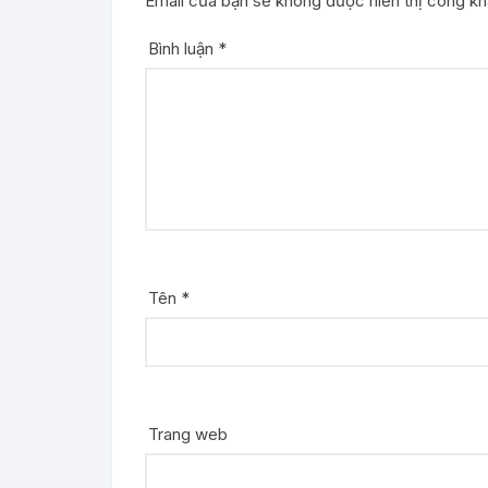
Email của bạn sẽ không được hiển thị công kha
Bình luận
*
Tên
*
Trang web