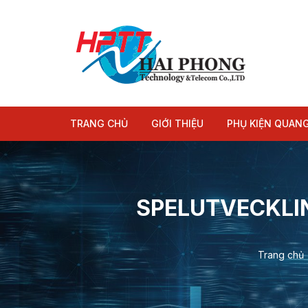
Chuyển
tới
nội
dung
TRANG CHỦ
GIỚI THIỆU
PHỤ KIỆN QUAN
Module quang
Dây nhảy quang
SPELUTVECKLIN
Trang chủ