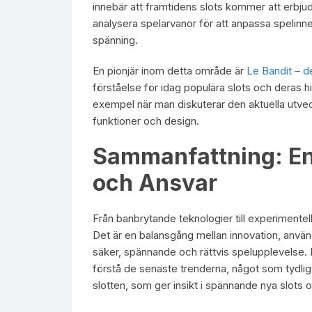
innebär att framtidens slots kommer att erbju
analysera spelarvanor för att anpassa spelinne
spänning.
En pionjär inom detta område är
Le Bandit – d
förståelse för idag populära slots och deras hi
exempel när man diskuterar den aktuella utvec
funktioner och design.
Sammanfattning: En 
och Ansvar
Från banbrytande teknologier till experimentella
Det är en balansgång mellan innovation, använ
säker, spännande och rättvis spelupplevelse. F
förstå de senaste trenderna, något som tydli
slotten, som ger insikt i spännande nya slots 