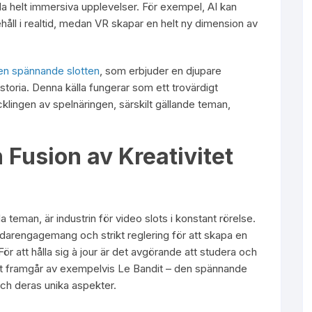
da helt immersiva upplevelser. För exempel, AI kan
håll i realtid, medan VR skapar en helt ny dimension av
en spännande slotten
, som erbjuder en djupare
storia. Denna källa fungerar som ett trovärdigt
klingen av spelnäringen, särskilt gällande teman,
Fusion av Kreativitet
 teman, är industrin för video slots i konstant rörelse.
darengagemang och strikt reglering för att skapa en
ör att hålla sig à jour är det avgörande att studera och
gt framgår av exempelvis Le Bandit – den spännande
och deras unika aspekter.