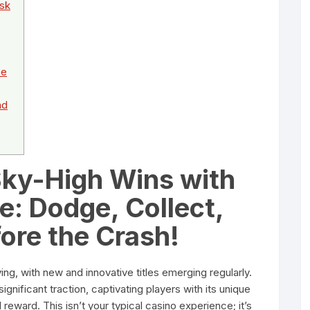
isk
he
nd
Sky-High Wins with
: Dodge, Collect,
ore the Crash!
ing, with new and innovative titles emerging regularly.
significant traction, captivating players with its unique
al reward. This isn’t your typical casino experience; it’s