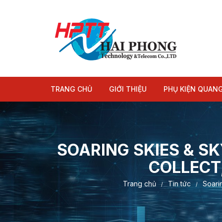
Chuyển
tới
nội
dung
TRANG CHỦ
GIỚI THIỆU
PHỤ KIỆN QUAN
Module quang
Dây nhảy quang
SOARING SKIES & S
COLLECT
Trang chủ
Tin tức
Soari