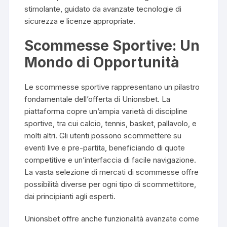
stimolante, guidato da avanzate tecnologie di
sicurezza e licenze appropriate.
Scommesse Sportive: Un
Mondo di Opportunità
Le scommesse sportive rappresentano un pilastro
fondamentale dell’offerta di Unionsbet. La
piattaforma copre un’ampia varietà di discipline
sportive, tra cui calcio, tennis, basket, pallavolo, e
molti altri. Gli utenti possono scommettere su
eventi live e pre-partita, beneficiando di quote
competitive e un’interfaccia di facile navigazione.
La vasta selezione di mercati di scommesse offre
possibilità diverse per ogni tipo di scommettitore,
dai principianti agli esperti.
Unionsbet offre anche funzionalità avanzate come