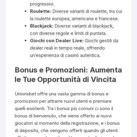
progressivi.
Roulette:
Diverse varianti di roulette, tra cui
la roulette europea, americana e francese.
Blackjack:
Diverse varianti di blackjack,
con diverse regole e limiti di puntata.
Giochi con Dealer Live:
Giochi gestiti da
dealer reali in tempo reale, offrendo
un’esperienza di casinò autentica.
Bonus e Promozioni: Aumenta
le Tue Opportunità di Vincita
Unionsbet offre una vasta gamma di bonus e
promozioni per attrarre nuovi utenti e premiare
quelli esistenti. Tra i bonus più comuni ci sono il
bonus di benvenuto, che viene offerto ai nuovi
giocatori al momento della registrazione, e i bonus
di deposito, che vengono offerti quando gli utenti