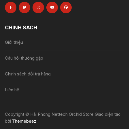
CHÍNH SÁCH
Giới thiệu
Câu hỏi thường gặp
Chính sách đổi trả hàng
Liên hệ
Copyright © Hải Phong Nettech Orchid Store Giao diện tạo
bởi
Themebeez