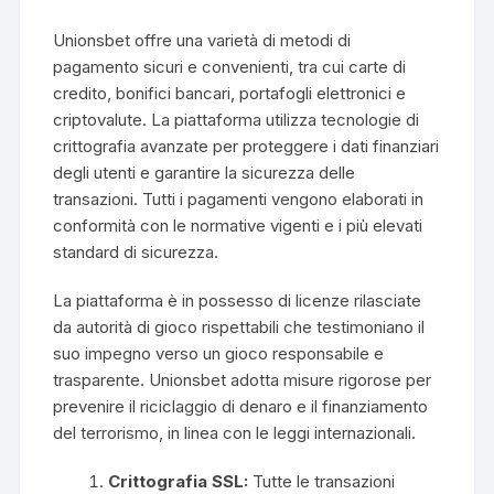
Unionsbet offre una varietà di metodi di
pagamento sicuri e convenienti, tra cui carte di
credito, bonifici bancari, portafogli elettronici e
criptovalute. La piattaforma utilizza tecnologie di
crittografia avanzate per proteggere i dati finanziari
degli utenti e garantire la sicurezza delle
transazioni. Tutti i pagamenti vengono elaborati in
conformità con le normative vigenti e i più elevati
standard di sicurezza.
La piattaforma è in possesso di licenze rilasciate
da autorità di gioco rispettabili che testimoniano il
suo impegno verso un gioco responsabile e
trasparente. Unionsbet adotta misure rigorose per
prevenire il riciclaggio di denaro e il finanziamento
del terrorismo, in linea con le leggi internazionali.
Crittografia SSL:
Tutte le transazioni