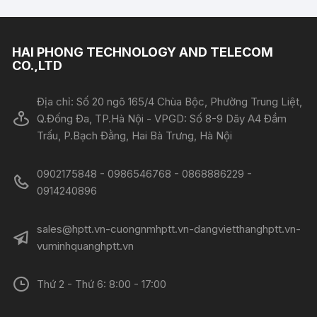
HAI PHONG TECHNOLOGY AND TELECOM
CO.,LTD
Địa chỉ: Số 20 ngõ 165/4 Chùa Bộc, Phường Trung Liệt,
Q.Đống Đa, TP.Hà Nội - VPGD: Số 8-9 Dãy A4 Đầm
Trấu, P.Bạch Đằng, Hai Bà Trưng, Hà Nội
0902175848 - 0986546768 - 0868886229 -
0914240896​​​​​​​
sales@hptt.vn-cuongnmhptt.vn-dangvietthanghptt.vn-
vuminhquanghptt.vn
Thứ 2 - Thứ 6: 8:00 - 17:00