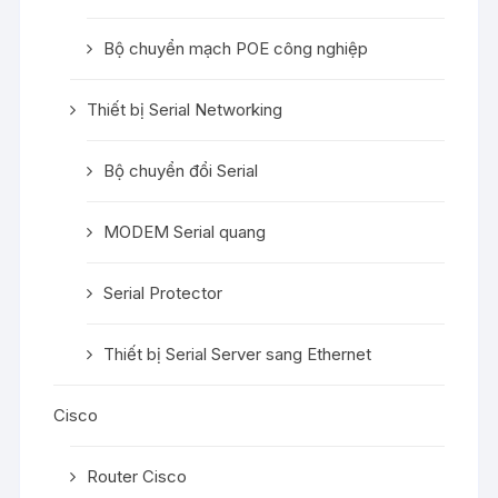
Bộ chuyển mạch POE công nghiệp
Thiết bị Serial Networking
Bộ chuyển đổi Serial
MODEM Serial quang
Serial Protector
Thiết bị Serial Server sang Ethernet
Cisco
Router Cisco