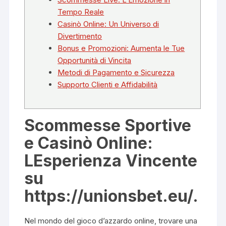
Tempo Reale
Casinò Online: Un Universo di
Divertimento
Bonus e Promozioni: Aumenta le Tue
Opportunità di Vincita
Metodi di Pagamento e Sicurezza
Supporto Clienti e Affidabilità
Scommesse Sportive
e Casinò Online:
LEsperienza Vincente
su
https://unionsbet.eu/.
Nel mondo del gioco d’azzardo online, trovare una