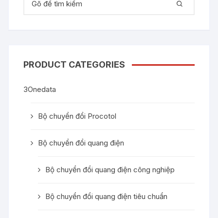
PRODUCT CATEGORIES
3Onedata
Bộ chuyển đổi Procotol
Bộ chuyển đổi quang điện
Bộ chuyển đổi quang điện công nghiệp
Bộ chuyển đổi quang điện tiêu chuẩn