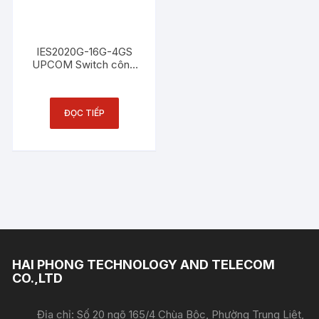
IES2020G-16G-4GS
UPCOM Switch công
nghiệp 16 cổng
Ethernet 1000M + 4
cổng SFP Gigabit
ĐỌC TIẾP
HAI PHONG TECHNOLOGY AND TELECOM
CO.,LTD
Địa chỉ: Số 20 ngõ 165/4 Chùa Bộc, Phường Trung Liệt,