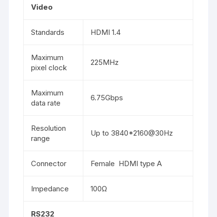
Video
Standards
HDMI 1.4
Maximum
225MHz
pixel clock
Maximum
6.75Gbps
data rate
Resolution
Up to 3840*2160@30Hz
range
Connector
Female HDMI type A
Impedance
100Ω
RS232