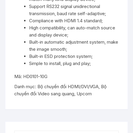
Support RS232 signal unidirectional
transmission, baud rate self-adaptive;
Compliance with HDMI 1.4 standard;
High compatibility, can auto-match source
and display device;
Built-in automatic adjustment system, make
the image smooth;
Built-in ESD protection system;
Simple to install, plug and play;
Mã:
HD0101-10G
Danh mục:
Bộ chuyển đổi HDMI/DVI/VGA
,
Bộ
chuyển đổi Video sang quang
,
Upcom