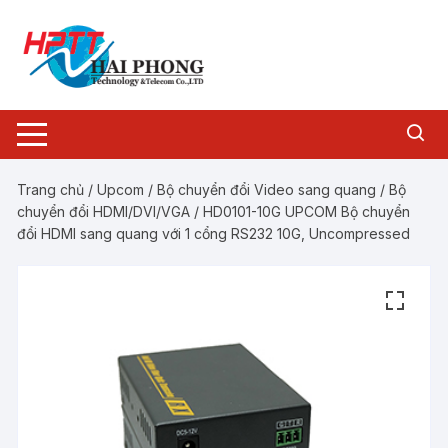
Chuyển
tới
nội
dung
Trang chủ
/
Upcom
/
Bộ chuyển đổi Video sang quang
/
Bộ
chuyển đổi HDMI/DVI/VGA
/ HD0101-10G UPCOM Bộ chuyển
đổi HDMI sang quang với 1 cổng RS232 10G, Uncompressed