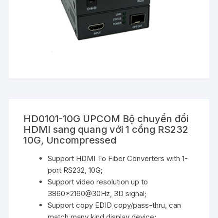
HD0101-10G UPCOM Bộ chuyển đổi
HDMI sang quang với 1 cổng RS232
10G, Uncompressed
Support HDMI To Fiber Converters with 1-
port RS232, 10G;
Support video resolution up to
3860*2160@30Hz, 3D signal;
Support copy EDID copy/pass-thru, can
match many kind display device;