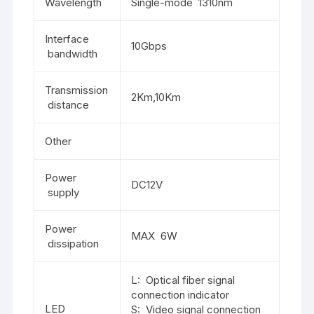
Wavelength
Single-mode 1310nm
Interface
10Gbps
bandwidth
Transmission
2Km,10Km
distance
Other
Power
DC12V
supply
Power
MAX 6W
dissipation
L: Optical fiber signal
connection indicator
LED
S: Video signal connection