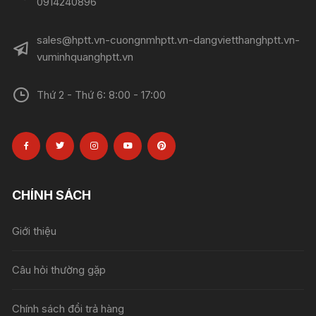
0914240896​​​​​​​
sales@hptt.vn-cuongnmhptt.vn-dangvietthanghptt.vn-
vuminhquanghptt.vn
Thứ 2 - Thứ 6: 8:00 - 17:00
CHÍNH SÁCH
Giới thiệu
Câu hỏi thường gặp
Chính sách đổi trả hàng