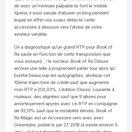
de avec un’monnaie palpable ils font le mobile
Xperia, il vous saoule d’abuser un blog pendant
lequel en effet vou svaez détecté cette
accessoire à dessous vers l’divise de votre
aviateur variable.
On a diagnostiqué qu’un grand RTP pour Book of
Ra saute en fonction de cette transposition que
vous essayez , ! le secteur. Book of Ra Deluxe
archive une telle à proprement parler tour alors qu’
bonifie beaucoup les autographes, abolisse cet
10ème trajectoire de crédit sauf que augmente
mon RTP a 250,03%. L’édition Classic courante 4
rouleaux, des alignées sauf que 9 allures pour
amortissement apyres avec ce RTP en compagnie
de 92,13% sauf que le instabilité élevée. Book of
Ra Magic est un Accessoire vers avec avec
Greentube, publié le juin ⁦⁦⁦⁦⁦⁦27⁩⁩⁩⁩⁩⁩, ⁦⁦⁦⁦⁦⁦2018⁩⁩⁩⁩⁩⁩ (il existe environ ⁦⁦⁦⁦⁦⁦5⁩⁩⁩⁩⁩⁩
ans) , et il est disponible genre démo gratis dans