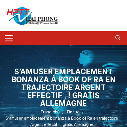
Chuyển
tới
nội
dung
S’AMUSER EMPLACEMENT
BONANZA À BOOK OF RA EN
TRAJECTOIRE ARGENT
EFFECTIF , ! GRATIS
ALLEMAGNE
Trang chủ
Tin tức
S’amuser emplacement bonanza à Book of Ra en trajectoire
Argent effectif , ! gratis Allemagne