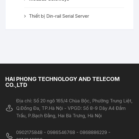
Thiết bị Din-rail Serial Server
HAI PHONG TECHNOLOGY AND TELECOM
CO.,LTD
Địa chỉ: Số 20 ngõ 165/4 Chùa Bộc, Phường Trung Liệt,
Q.Đống Đa, TP.Hà Nội - VPGD: Số 8-9 Dãy A4 Đầm
Trấu, P.Bạch Đằng, Hai Bà Trưng, Hà Nội
0902175848 - 0986546768 - 0868886229 -