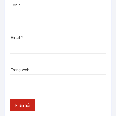
Tên
*
Email
*
Trang web