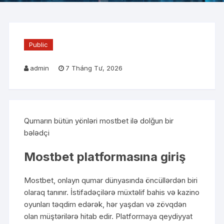
Public
admin
7 Tháng Tư, 2026
Qumarın bütün yönləri mostbet ilə dolğun bir
bələdçi
Mostbet platformasına giriş
Mostbet, onlayn qumar dünyasında öncüllərdən biri
olaraq tanınır. İstifadəçilərə müxtəlif bahis və kazino
oyunları təqdim edərək, hər yaşdan və zövqdən
olan müştərilərə hitab edir. Platformaya qeydiyyat