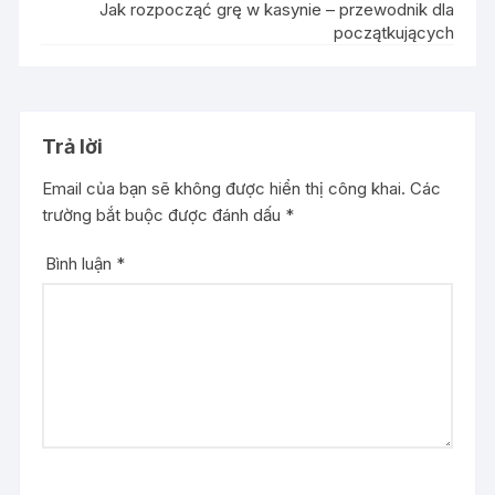
Jak rozpocząć grę w kasynie – przewodnik dla
początkujących
Trả lời
Email của bạn sẽ không được hiển thị công khai.
Các
trường bắt buộc được đánh dấu
*
Bình luận
*