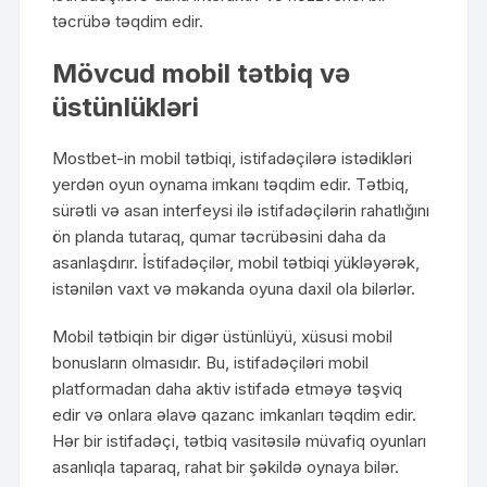
təcrübə təqdim edir.
Mövcud mobil tətbiq və
üstünlükləri
Mostbet-in mobil tətbiqi, istifadəçilərə istədikləri
yerdən oyun oynama imkanı təqdim edir. Tətbiq,
sürətli və asan interfeysi ilə istifadəçilərin rahatlığını
ön planda tutaraq, qumar təcrübəsini daha da
asanlaşdırır. İstifadəçilər, mobil tətbiqi yükləyərək,
istənilən vaxt və məkanda oyuna daxil ola bilərlər.
Mobil tətbiqin bir digər üstünlüyü, xüsusi mobil
bonusların olmasıdır. Bu, istifadəçiləri mobil
platformadan daha aktiv istifadə etməyə təşviq
edir və onlara əlavə qazanc imkanları təqdim edir.
Hər bir istifadəçi, tətbiq vasitəsilə müvafiq oyunları
asanlıqla taparaq, rahat bir şəkildə oynaya bilər.