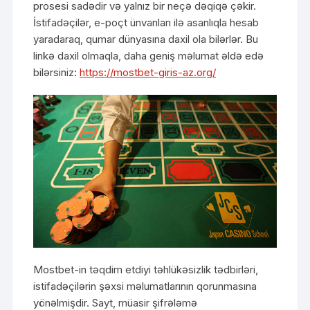
prosesi sadədir və yalnız bir neçə dəqiqə çəkir.
İstifadəçilər, e-poçt ünvanları ilə asanlıqla hesab
yaradaraq, qumar dünyasına daxil ola bilərlər. Bu
linkə daxil olmaqla, daha geniş məlumat əldə edə
bilərsiniz:
https://mostbet-giris-az.org/
Mostbet-in təqdim etdiyi təhlükəsizlik tədbirləri,
istifadəçilərin şəxsi məlumatlarının qorunmasına
yönəlmişdir. Sayt, müasir şifrələmə