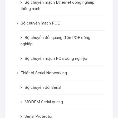
Bộ chuyển mạch Ethernet công nghiệp
thông minh
Bộ chuyển mạch POE
Bộ chuyển đổi quang điện POE công
nghiệp
Bộ chuyển mạch POE công nghiệp
Thiết bị Serial Networking
Bộ chuyển đổi Serial
MODEM Serial quang
Serial Protector