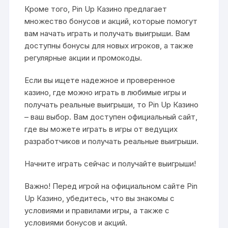
Кроме того, Pin Up Казино предлагает
множество бонусов и акций, которые помогут
вам начать играть и получать выигрыши. Вам
доступны бонусы для новых игроков, а также
регулярные акции и промокоды.
Если вы ищете надежное и проверенное
казино, где можно играть в любимые игры и
получать реальные выигрыши, то Pin Up Казино
– ваш выбор. Вам доступен официальный сайт,
где вы можете играть в игры от ведущих
разработчиков и получать реальные выигрыши.
Начните играть сейчас и получайте выигрыши!
Важно! Перед игрой на официальном сайте Pin
Up Казино, убедитесь, что вы знакомы с
условиями и правилами игры, а также с
условиями бонусов и акций.