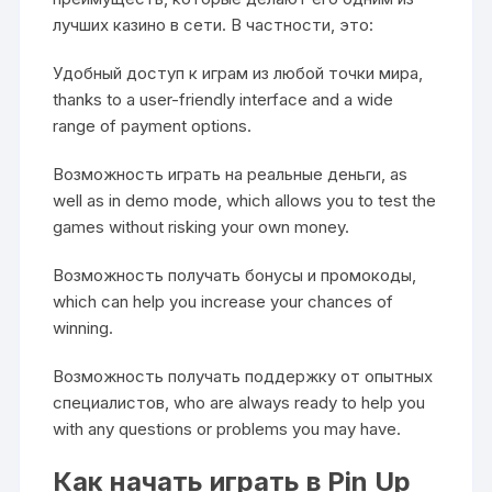
лучших казино в сети. В частности, это:
Удобный доступ к играм из любой точки мира,
thanks to a user-friendly interface and a wide
range of payment options.
Возможность играть на реальные деньги, as
well as in demo mode, which allows you to test the
games without risking your own money.
Возможность получать бонусы и промокоды,
which can help you increase your chances of
winning.
Возможность получать поддержку от опытных
специалистов, who are always ready to help you
with any questions or problems you may have.
Как начать играть в Pin Up