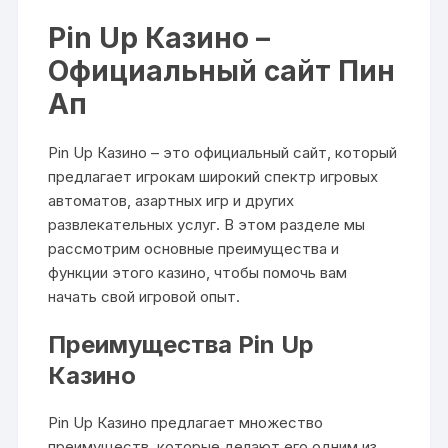
Pin Up Казино –
Официальный сайт Пин
Ап
Pin Up Казино – это официальный сайт, который
предлагает игрокам широкий спектр игровых
автоматов, азартных игр и других
развлекательных услуг. В этом разделе мы
рассмотрим основные преимущества и
функции этого казино, чтобы помочь вам
начать свой игровой опыт.
Преимущества Pin Up
Казино
Pin Up Казино предлагает множество
преимуществ, которые делают его одним из