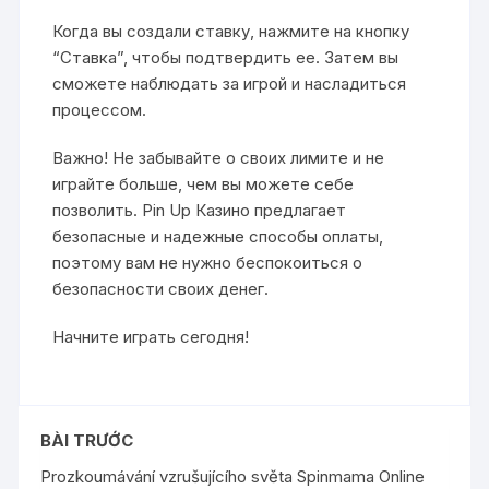
Когда вы создали ставку, нажмите на кнопку
“Ставка”, чтобы подтвердить ее. Затем вы
сможете наблюдать за игрой и насладиться
процессом.
Важно! Не забывайте о своих лимите и не
играйте больше, чем вы можете себе
позволить. Pin Up Казино предлагает
безопасные и надежные способы оплаты,
поэтому вам не нужно беспокоиться о
безопасности своих денег.
Начните играть сегодня!
BÀI TRƯỚC
Prozkoumávání vzrušujícího světa Spinmama Online