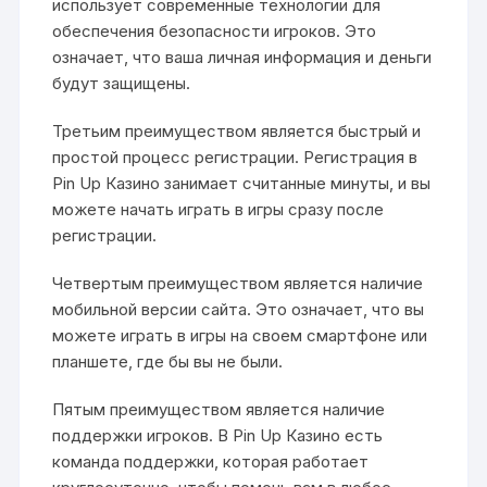
использует современные технологии для
обеспечения безопасности игроков. Это
означает, что ваша личная информация и деньги
будут защищены.
Третьим преимуществом является быстрый и
простой процесс регистрации. Регистрация в
Pin Up Казино занимает считанные минуты, и вы
можете начать играть в игры сразу после
регистрации.
Четвертым преимуществом является наличие
мобильной версии сайта. Это означает, что вы
можете играть в игры на своем смартфоне или
планшете, где бы вы не были.
Пятым преимуществом является наличие
поддержки игроков. В Pin Up Казино есть
команда поддержки, которая работает