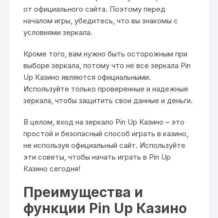
от официального сайта. Поэтому перед
началом игры, убедитесь, что вы знакомы с
условиями зеркала.
Кроме того, вам нужно быть осторожным при
выборе зеркала, потому что не все зеркала Pin
Up Казино являются официальными.
Используйте только проверенные и надежные
зеркала, чтобы защитить свои данные и деньги.
В целом, вход на зеркало Pin Up Казино – это
простой и безопасный способ играть в казино,
не используя официальный сайт. Используйте
эти советы, чтобы начать играть в Pin Up
Казино сегодня!
Преимущества и
функции Pin Up Казино