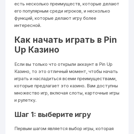
есть несколько преимуществ, которые делают
его популярным среди игроков, и несколько
функций, которые делают игру более
интересной.
Как начать играть в Pin
Up Казино
Если вы только что открыли аккаунт в Pin Up
Казино, то это отличный момент, чтобы начать
играть и насладиться всеми преимуществами,
которые предлагает это казино. Вам доступны
множество игр, включая слоты, карточные игры
и рулетку.
Шаг 1: выберите игру
Первым шагом является выбор игры, которая