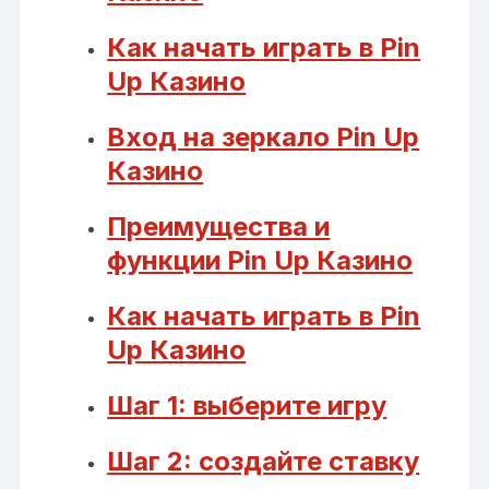
Как начать играть в Pin
Up Казино
Вход на зеркало Pin Up
Казино
Преимущества и
функции Pin Up Казино
Как начать играть в Pin
Up Казино
Шаг 1: выберите игру
Шаг 2: создайте ставку