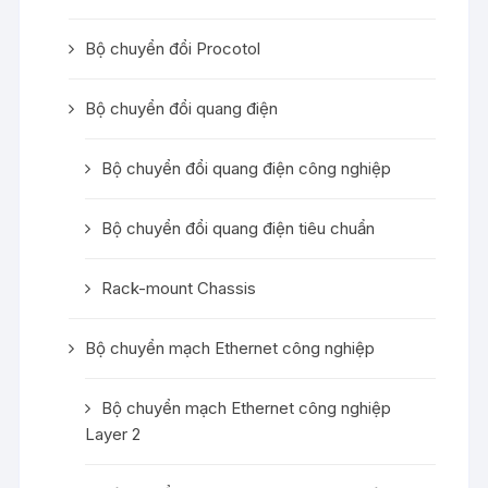
Bộ chuyển đổi Procotol
Bộ chuyển đổi quang điện
Bộ chuyển đổi quang điện công nghiệp
Bộ chuyển đổi quang điện tiêu chuẩn
Rack-mount Chassis
Bộ chuyển mạch Ethernet công nghiệp
Bộ chuyển mạch Ethernet công nghiệp
Layer 2