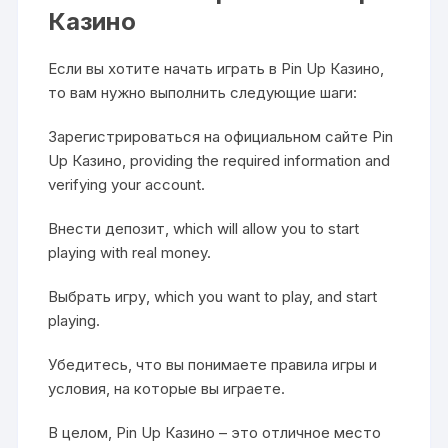
Казино
Если вы хотите начать играть в Pin Up Казино,
то вам нужно выполнить следующие шаги:
Зарегистрироваться на официальном сайте Pin
Up Казино, providing the required information and
verifying your account.
Внести депозит, which will allow you to start
playing with real money.
Выбрать игру, which you want to play, and start
playing.
Убедитесь, что вы понимаете правила игры и
условия, на которые вы играете.
В целом, Pin Up Казино – это отличное место