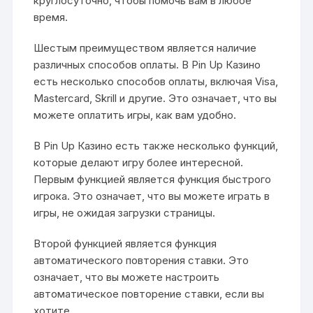
круглосуточно, чтобы помочь вам в любое
время.
Шестым преимуществом является наличие
различных способов оплаты. В Pin Up Казино
есть несколько способов оплаты, включая Visa,
Mastercard, Skrill и другие. Это означает, что вы
можете оплатить игры, как вам удобно.
В Pin Up Казино есть также несколько функций,
которые делают игру более интересной.
Первым функцией является функция быстрого
игрока. Это означает, что вы можете играть в
игры, не ожидая загрузки страницы.
Второй функцией является функция
автоматического повторения ставки. Это
означает, что вы можете настроить
автоматическое повторение ставки, если вы
хотите.