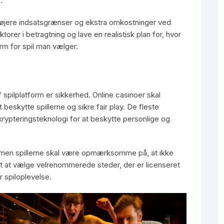
.
højere indsatsgrænser og ekstra omkostninger ved
ktorer i betragtning og lave en realistisk plan for, hvor
rm for spil man vælger.
 spilplatform er sikkerhed. Online casinoer skal
 beskytte spillerne og sikre fair play. De fleste
rypteringsteknologi for at beskytte personlige og
g, men spillerne skal være opmærksomme på, at ikke
tigt at vælge velrenommerede steder, der er licenseret
 spiloplevelse.