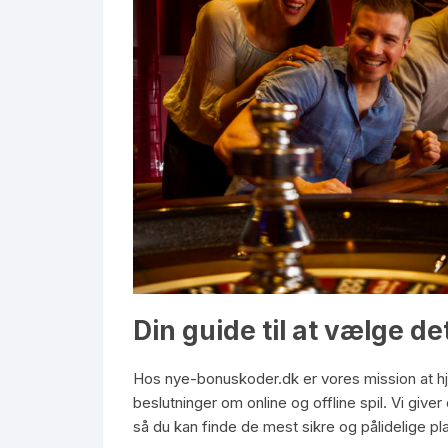
Din guide til at vælge det
Hos nye-bonuskoder.dk er vores mission at h
beslutninger om online og offline spil. Vi give
så du kan finde de mest sikre og pålidelige pla