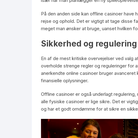
især når man planlægger en ny spilleoplevelse
På den anden side kan offline casinoer have 
rejse og ophold. Det er vigtigt at tage disse fa
meget man ønsker at bruge, uanset hvilken fo
Sikkerhed og regulering
En af de mest kritiske overvejelser ved valg af
overholde strenge regler og reguleringer for at
anerkendte online casinoer bruger avanceret k
finansielle oplysninger.
Offline casinoer er også underlagt regulerin
alle fysiske casinoer er lige sikre. Det er vig
og har et godt omdømme for at sikre en sikker