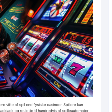
e vifte af spil end fysiske casinoer. Spillere kan
ackjack og roulette til hundredvis af spilleautomater