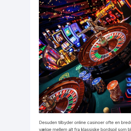
Desuden tilbyder online casinoer ofte en breder
vælge mellem alt fra klassiske bordspil som bl