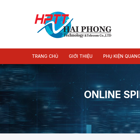
Chuyển
tới
nội
dung
TRANG CHỦ
GIỚI THIỆU
PHỤ KIỆN QUAN
Module quang
Dây nhảy quang
ONLINE SP