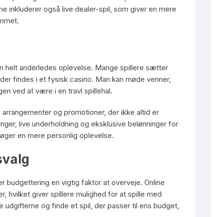
e inkluderer også live dealer-spil, som giver en mere
emmet.
er en helt anderledes oplevelse. Mange spillere sætter
 der findes i et fysisk casino. Man kan møde venner,
 ved at være i en travl spillehal.
 arrangementer og promotioner, der ikke altid er
inger, live underholdning og eksklusive belønninger for
r søger en mere personlig oplevelse.
svalg
r budgettering en vigtig faktor at overveje. Online
, hvilket giver spillere mulighed for at spille med
udgifterne og finde et spil, der passer til ens budget,