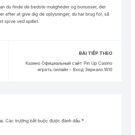
, kan du finde de bedste muligheder og bonusser, der
r efter at give dig de oplysninger, du har brug for, så
t sjove ved spillet.
BÀI TIẾP THEO
Казино Официальный сайт Pin Up Casino
играть онлайн - Вход Зеркало.1610
i.
Các trường bắt buộc được đánh dấu
*