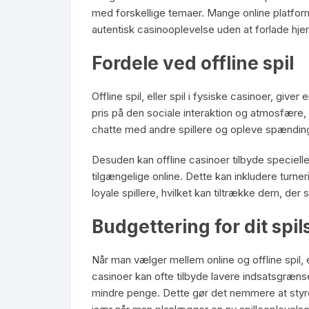
med forskellige temaer. Mange online platform
autentisk casinooplevelse uden at forlade hj
Fordele ved offline spil
Offline spil, eller spil i fysiske casinoer, giv
pris på den sociale interaktion og atmosfære,
chatte med andre spillere og opleve spændingen
Desuden kan offline casinoer tilbyde specielle
tilgængelige online. Dette kan inkludere turner
loyale spillere, hvilket kan tiltrække dem, de
Budgettering for dit spil
Når man vælger mellem online og offline spil, e
casinoer kan ofte tilbyde lavere indsatsgrænser
mindre penge. Dette gør det nemmere at styre 