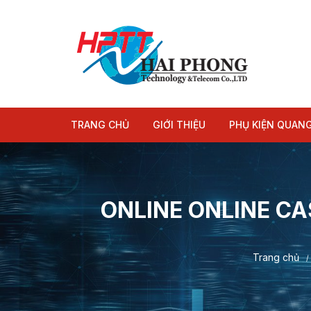
Chuyển
tới
nội
dung
TRANG CHỦ
GIỚI THIỆU
PHỤ KIỆN QUAN
Module quang
Dây nhảy quang
ONLINE ONLINE C
Trang chủ