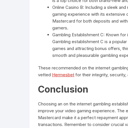
is a top choice for both brand-new an
Online Casino B: Including a sleek and 
gaming experience with its extensive c
Mastercard for both deposits and withd
gamers.
Gambling Establishment C: Known for 
Gambling establishment C is a popular 
games and attracting bonus offers, thi
smooth and pleasurable gambling expe
These recommended on the internet gambling 
vetted
Hermesbet
for their integrity, security
Conclusion
Choosing an on the internet gambling establi
improve your video gaming experience. The ex
Mastercard make it a perfect repayment appro
transactions. Remember to consider crucial va