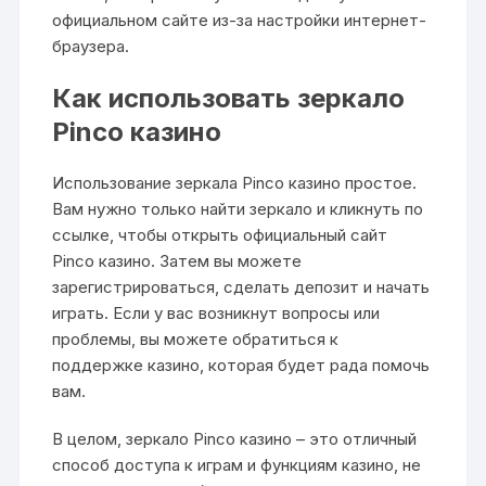
официальном сайте из-за настройки интернет-
браузера.
Как использовать зеркало
Pinco казино
Использование зеркала Pinco казино простое.
Вам нужно только найти зеркало и кликнуть по
ссылке, чтобы открыть официальный сайт
Pinco казино. Затем вы можете
зарегистрироваться, сделать депозит и начать
играть. Если у вас возникнут вопросы или
проблемы, вы можете обратиться к
поддержке казино, которая будет рада помочь
вам.
В целом, зеркало Pinco казино – это отличный
способ доступа к играм и функциям казино, не