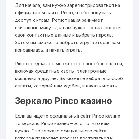
Для начала, вам нужно зарегистрироваться на
официальном сайте Pinco, чтобы получить
доступ к играм. Регистрация занимает
считанные минуты, и вам нужно только ввести
свои контактные данные и выбрать пароль.
Затем вы сможете выбрать игру, которая вам
понравилась, и начать играть.
Pinco предлагает множество способов оплаты,
включая кредитные карты, электронные
кошельки и другие. Вы можете выбрать способ
оплаты, который вам удобен, и начать играть.
Зеркало Pinco казино
Если вы ищете официальный сайт Pinco казино,
то зеркало Pinco казино – это то, что вам
нужно. Это зеркало официального сайта,
которое позволяет игрокам доступаться к