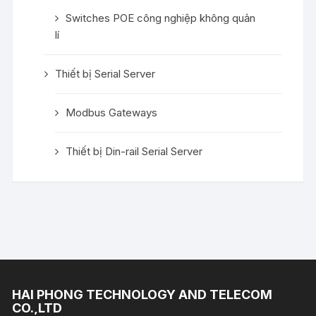
Switches POE công nghiệp không quản
lí
Thiết bị Serial Server
Modbus Gateways
Thiết bị Din-rail Serial Server
HAI PHONG TECHNOLOGY AND TELECOM
CO.,LTD