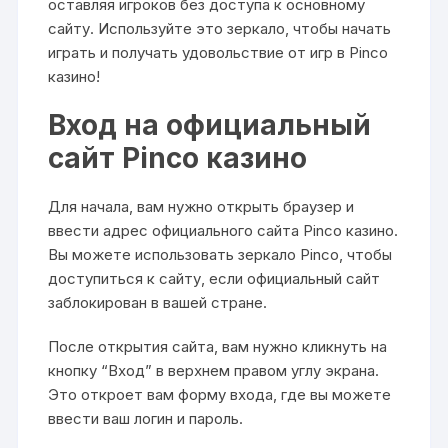
оставляя игроков без доступа к основному
сайту. Используйте это зеркало, чтобы начать
играть и получать удовольствие от игр в Pinco
казино!
Вход на официальный
сайт Pinco казино
Для начала, вам нужно открыть браузер и
ввести адрес официального сайта Pinco казино.
Вы можете использовать зеркало Pinco, чтобы
доступиться к сайту, если официальный сайт
заблокирован в вашей стране.
После открытия сайта, вам нужно кликнуть на
кнопку “Вход” в верхнем правом углу экрана.
Это откроет вам форму входа, где вы можете
ввести ваш логин и пароль.