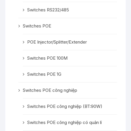
Switches RS232/485
Switches POE
POE Injector/Splitter/Extender
Switches POE 100M
Switches POE 1G
Switches POE công nghiệp
Switches POE công nghiệp (BT:90W)
Switches POE công nghiệp có quản lí