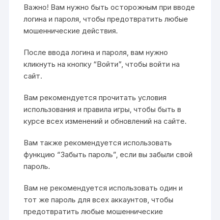
Важно! Вам нужно быть осторожным при вводе
логина и пароля, чтобы предотвратить любые
мошеннические действия.
После ввода логина и пароля, вам нужно
кликнуть на кнопку “Войти”, чтобы войти на
сайт.
Вам рекомендуется прочитать условия
использования и правила игры, чтобы быть в
курсе всех изменений и обновлений на сайте.
Вам также рекомендуется использовать
функцию “Забыть пароль”, если вы забыли свой
пароль.
Вам не рекомендуется использовать один и
тот же пароль для всех аккаунтов, чтобы
предотвратить любые мошеннические