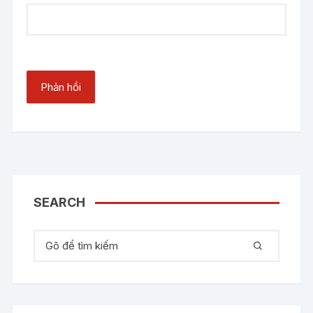
SEARCH
Tìm kiếm: