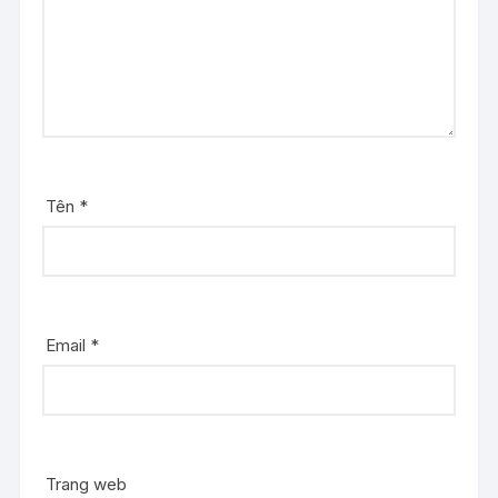
Tên
*
Email
*
Trang web