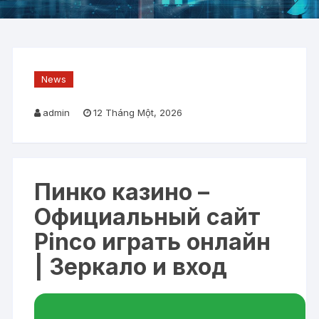
News
admin
12 Tháng Một, 2026
Пинко казино –
Официальный сайт
Pinco играть онлайн
| Зеркало и вход