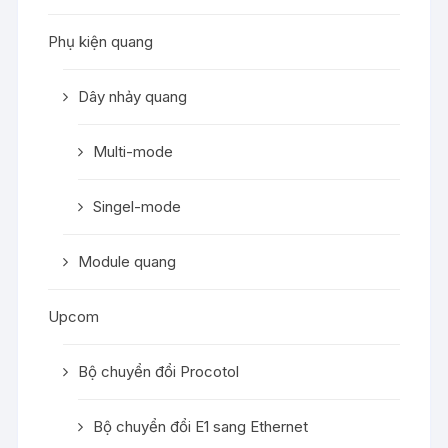
Phụ kiện quang
Dây nhảy quang
Multi-mode
Singel-mode
Module quang
Upcom
Bộ chuyển đổi Procotol
Bộ chuyển đổi E1 sang Ethernet