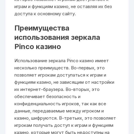
играм и функциям казино, не оставляя их без
доступа к основному сайту.
Преимущества
использования зеркала
Pinco казино
Использование зеркала Pinco казино имеет
несколько преимуществ. Во-первых, это
позволяет игрокам доступаться к играм и
функциям казино, не зависящим от настройки
их интернет-браузера. Во-вторых, это
обеспечивает безопасность и
конфиденциальность игроков, так как все
данные, передаваемые между игроком и
казино, шифруются. В-третьих, это позволяет
игрокам получать доступ к играм и функциям
казино, которые могут быть недоступны на