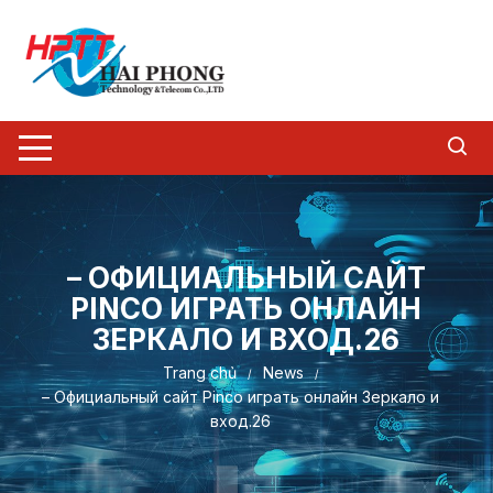
Chuyển
tới
nội
dung
– ОФИЦИАЛЬНЫЙ САЙТ
PINCO ИГРАТЬ ОНЛАЙН
ЗЕРКАЛО И ВХОД.26
Trang chủ
News
– Официальный сайт Pinco играть онлайн Зеркало и
вход.26