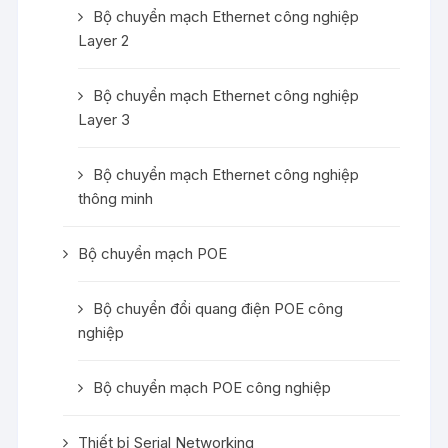
Bộ chuyển mạch Ethernet công nghiệp
Layer 2
Bộ chuyển mạch Ethernet công nghiệp
Layer 3
Bộ chuyển mạch Ethernet công nghiệp
thông minh
Bộ chuyển mạch POE
Bộ chuyển đổi quang điện POE công
nghiệp
Bộ chuyển mạch POE công nghiệp
Thiết bị Serial Networking