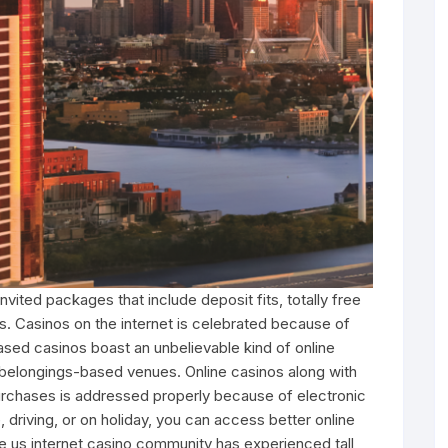
ited packages that include deposit fits, totally free
. Casinos on the internet is celebrated because of
sed casinos boast an unbelievable kind of online
ry belongings-based venues. Online casinos along with
purchases is addressed properly because of electronic
driving, or on holiday, you can access better online
e us internet casino community has experienced tall