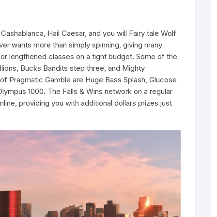
 Cashablanca, Hail Caesar, and you will Fairy tale Wolf
ver wants more than simply spinning, giving many
for lengthened classes on a tight budget. Some of the
ions, Bucks Bandits step three, and Mighty
 of Pragmatic Gamble are Huge Bass Splash, Glucose
Olympus 1000. The Falls & Wins network on a regular
line, providing you with additional dollars prizes just