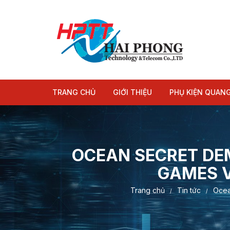
Chuyển
tới
nội
dung
TRANG CHỦ
GIỚI THIỆU
PHỤ KIỆN QUAN
Module quang
Dây nhảy quang
OCEAN SECRET DE
GAMES V
Trang chủ
Tin tức
Ocea