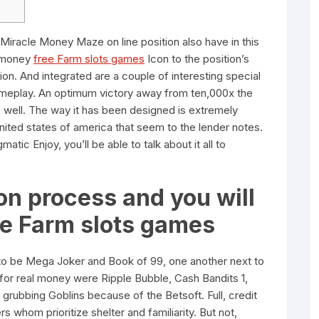
 Miracle Money Maze on line position also have in this
a money
free Farm slots games
Icon to the position’s
ion. And integrated are a couple of interesting special
ameplay.
An optimum victory away from ten,000x the
s well. The way it has been designed is extremely
nited states of america that seem to the lender notes.
matic Enjoy, you’ll be able to talk about it all to
n process and you will
ee Farm slots games
to be Mega Joker and Book of 99, one another next to
for real money were Ripple Bubble, Cash Bandits 1,
 grubbing Goblins because of the Betsoft. Full, credit
s whom prioritize shelter and familiarity. But not,