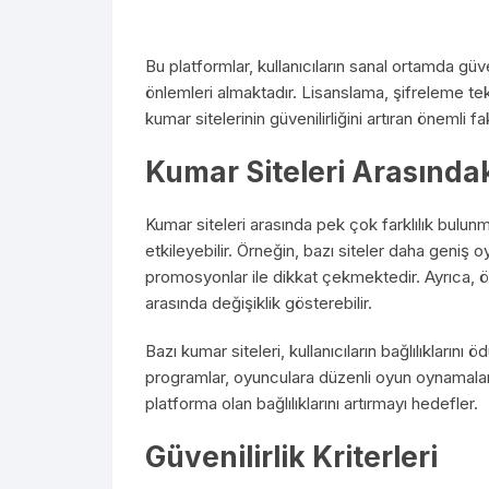
Bu platformlar, kullanıcıların sanal ortamda güve
önlemleri almaktadır. Lisanslama, şifreleme tekno
kumar sitelerinin güvenilirliğini artıran önemli fa
Kumar Siteleri Arasındak
Kumar siteleri arasında pek çok farklılık bulunma
etkileyebilir. Örneğin, bazı siteler daha geniş 
promosyonlar ile dikkat çekmektedir. Ayrıca, 
arasında değişiklik gösterebilir.
Bazı kumar siteleri, kullanıcıların bağlılıkların
programlar, oyunculara düzenli oyun oynamaları
platforma olan bağlılıklarını artırmayı hedefler.
Güvenilirlik Kriterleri