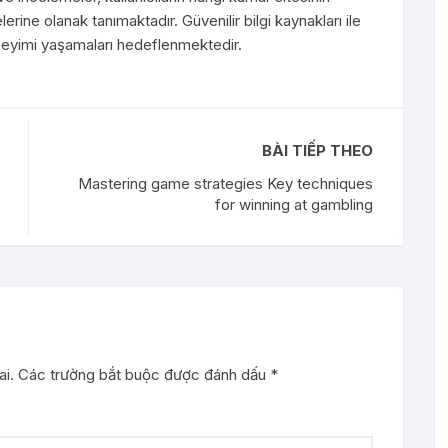
rine olanak tanımaktadır. Güvenilir bilgi kaynakları ile
deneyimi yaşamaları hedeflenmektedir.
BÀI TIẾP THEO
Mastering game strategies Key techniques
for winning at gambling
i.
Các trường bắt buộc được đánh dấu
*