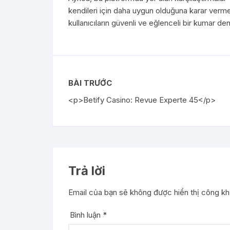
kendileri için daha uygun olduğuna karar vermele
kullanıcıların güvenli ve eğlenceli bir kumar 
BÀI TRƯỚC
<p>Betify Casino: Revue Experte 45</p>
Trả lời
Email của bạn sẽ không được hiển thị công kha
Bình luận
*