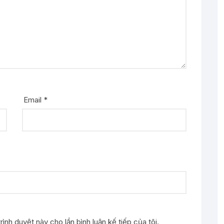
Email
*
rình duyệt này cho lần bình luận kế tiếp của tôi.