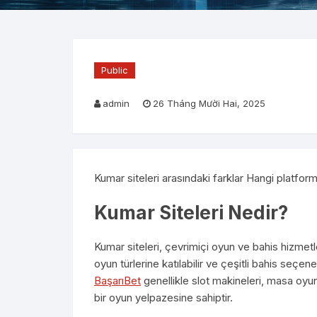
Public
admin
26 Tháng Mười Hai, 2025
Kumar siteleri arasındaki farklar Hangi platform
Kumar Siteleri Nedir?
Kumar siteleri, çevrimiçi oyun ve bahis hizmetler
oyun türlerine katılabilir ve çeşitli bahis seçene
BaşarıBet
genellikle slot makineleri, masa oyunl
bir oyun yelpazesine sahiptir.