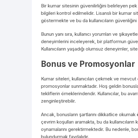
Bir kumar sitesinin güvenilirliğini belirleyen pek
bilgileri kontrol edilmelidir. Lisanslı bir kumar
göstermekte ve bu da kullanıcıların güvenliğini 
Bunun yanı sıra, kullanıcı yorumları ve şikayetl
deneyimlerini inceleyerek, bir platformun güven
Kullanıcıların yaşadığı olumsuz deneyimler, site 
Bonus ve Promosyonlar
Kumar siteleri, kullanıcıları çekmek ve mevcut 
promosyonlar sunmaktadır. Hoş geldin bonuslar
tekliflerin örneklerindendir. Kullanıcılar, bu av
zenginleştirebilir.
Ancak, bonusların şartlarını dikkatlice okumak ön
çevrim koşulları aramakta, bu da kullanıcıların
oynamalarını gerektirmektedir. Bu nedenle, bon
bulundurmak faydalıdır.