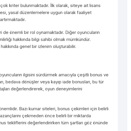
 çok kriter bulunmaktadır. İlk olarak, siteye ait lisans
 sitesi, yasal düzenlemelere uygun olarak faaliyet
artırmaktadır.
eri de önemli bir rol oynamaktadır. Diğer oyuncuların
ilirliği hakkında bilgi sahibi olmak mümkündür.
hakkında genel bir izlenim oluşturabilir.
oyuncuların ilgisini sürdürmek amacıyla çeşitli bonus ve
ı, bedava dönüşler veya kayıp iade bonusları, bu tür
antajları değerlendirerek, oyun deneyimlerini
emlidir. Bazı kumar siteleri, bonus çekimleri için belirli
 kazançlarını çekmeden önce belirli bir miktarda
us tekliflerini değerlendirirken tüm şartları göz önünde