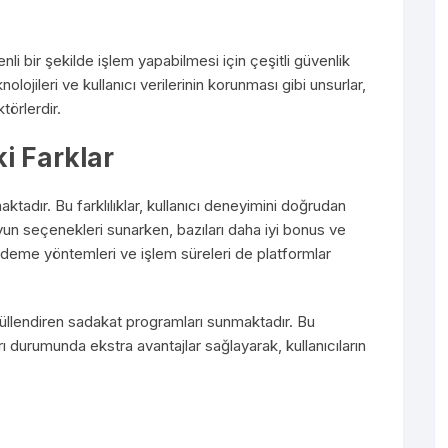
nli bir şekilde işlem yapabilmesi için çeşitli güvenlik
lojileri ve kullanıcı verilerinin korunması gibi unsurlar,
ktörlerdir.
i Farklar
ktadır. Bu farklılıklar, kullanıcı deneyimini doğrudan
oyun seçenekleri sunarken, bazıları daha iyi bonus ve
ödeme yöntemleri ve işlem süreleri de platformlar
ı ödüllendiren sadakat programları sunmaktadır. Bu
 durumunda ekstra avantajlar sağlayarak, kullanıcıların