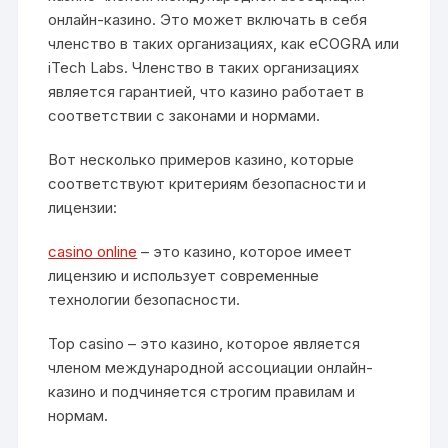
онлайн-казино. Это может включать в себя
членство в таких организациях, как eCOGRA или
iTech Labs. Членство в таких организациях
является гарантией, что казино работает в
соответствии с законами и нормами.
Вот несколько примеров казино, которые
соответствуют критериям безопасности и
лицензии:
casino online
– это казино, которое имеет
лицензию и использует современные
технологии безопасности.
Top casino – это казино, которое является
членом международной ассоциации онлайн-
казино и подчиняется строгим правилам и
нормам.