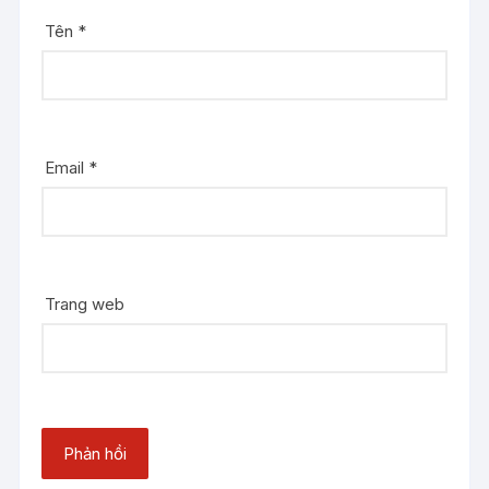
Tên
*
Email
*
Trang web