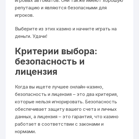
игровых автоматов. Они также имеют хорошую
репутацию и являются безопасными для
игроков.
Выберите из этих казино и начните играть на
деньги. Удачи!
Критерии выбора:
безопасность и
лицензия
Когда вы ищете лучшее онлайн-казино,
безопасность и лицензия – это два критерия,
которые нельзя игнорировать. Безопасность
обеспечивает защиту вашего счета и личных
данных, а лицензия – это гарантия, что казино
работает в соответствии с законами и
нормами.