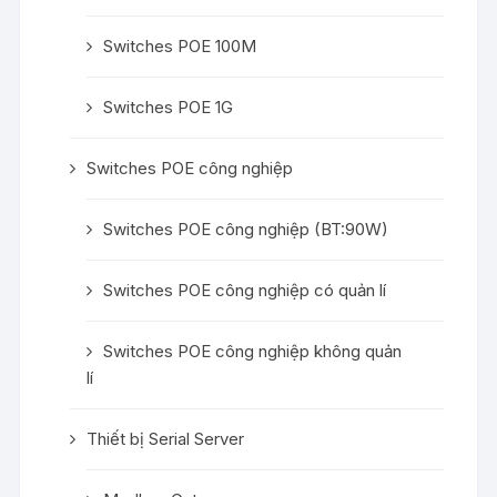
Switches POE 100M
Switches POE 1G
Switches POE công nghiệp
Switches POE công nghiệp (BT:90W)
Switches POE công nghiệp có quản lí
Switches POE công nghiệp không quản
lí
Thiết bị Serial Server