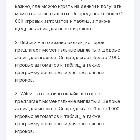
казино, где можно играть на деньги и получать
моментальные выплаты. Он предлагает более 1
000 игровых автоматов и таблиц, а также
щедрые акции для новых игроков.
2. BitStarz – это казино онлайн, которое
предлагает моментальные выплаты и щедрые
акции для игроков. Он предлагает более 2 000
игровых автоматов и таблиц, а также
программу лояльности для постоянных
игроков.
3. Wildz – это казино онлайн, которое
предлагает моментальные выплаты и щедрые
акции для игроков. Он предлагает более 1 000
игровых автоматов и таблиц, а также
программу лояльности для постоянных
игроков.