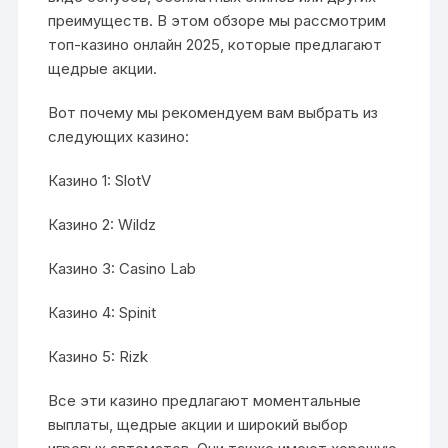
преимуществ. В этом обзоре мы рассмотрим
топ-казино онлайн 2025, которые предлагают
щедрые акции.
Вот почему мы рекомендуем вам выбрать из
следующих казино:
Казино 1: SlotV
Казино 2: Wildz
Казино 3: Casino Lab
Казино 4: Spinit
Казино 5: Rizk
Все эти казино предлагают моментальные
выплаты, щедрые акции и широкий выбор