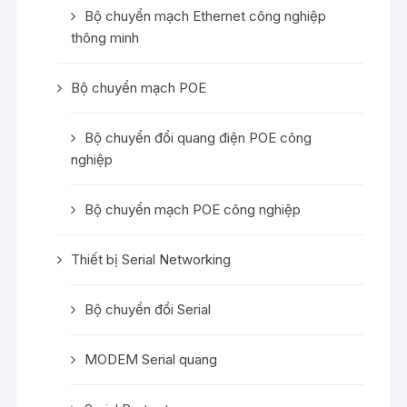
Bộ chuyển mạch Ethernet công nghiệp
thông minh
Bộ chuyển mạch POE
Bộ chuyển đổi quang điện POE công
nghiệp
Bộ chuyển mạch POE công nghiệp
Thiết bị Serial Networking
Bộ chuyển đổi Serial
MODEM Serial quang