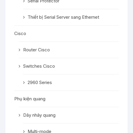
Serial Protector
Thiết bị Serial Server sang Ethernet
Cisco
Router Cisco
Switches Cisco
2960 Series
Phụ kiện quang
Dây nhảy quang
Multi-mode