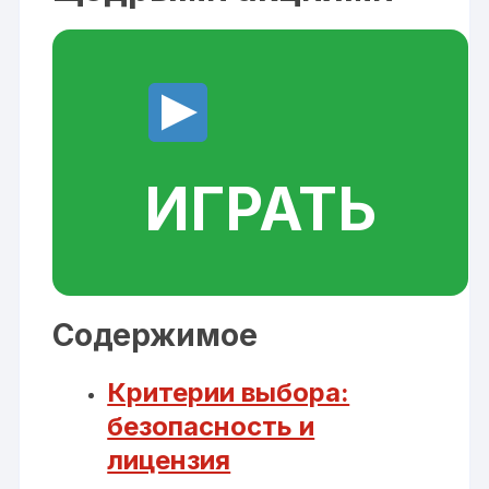
ИГРАТЬ
Содержимое
Критерии выбора:
безопасность и
лицензия