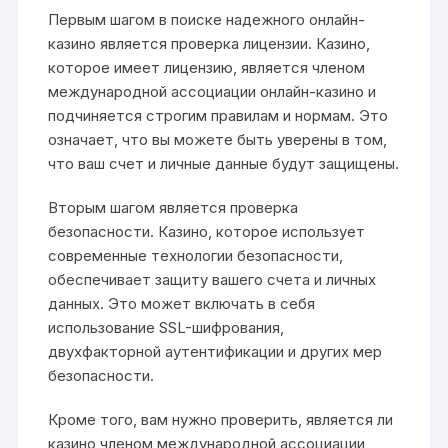
Первым шагом в поиске надежного онлайн-
казино является проверка лицензии. Казино,
которое имеет лицензию, является членом
международной ассоциации онлайн-казино и
подчиняется строгим правилам и нормам. Это
означает, что вы можете быть уверены в том,
что ваш счет и личные данные будут защищены.
Вторым шагом является проверка
безопасности. Казино, которое использует
современные технологии безопасности,
обеспечивает защиту вашего счета и личных
данных. Это может включать в себя
использование SSL-шифрования,
двухфакторной аутентификации и других мер
безопасности.
Кроме того, вам нужно проверить, является ли
казино членом международной ассоциации