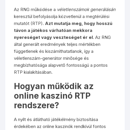
Az RNG működése a
véletlenszámok generálásán
keresztül befolyásolja közvetlenül a megtérülési
mutatót (RTP).
Azt mutatja meg, hogy hosszú
távon a játékos várhatóan mekkora
nyereséget vagy veszteséget ér el
. Az RNG
által generált eredmények teljes mértékben
függetlenek és kiszámíthatatlanok, így a
véletlenszám-generátor minősége és
megbízhatósága alapvető fontosságú a pontos
RTP kialakításában.
Hogyan működik az
online kaszinó RTP
rendszere?
A nyílt és átlátható játékélmény biztosítása
érdekében az online kaszinók rendkívül fontos