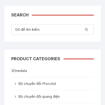
SEARCH
Tìm kiếm:
PRODUCT CATEGORIES
3Onedata
Bộ chuyển đổi Procotol
Bộ chuyển đổi quang điện