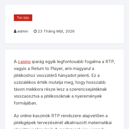
Tin tức
admin
23 Tháng Một, 2026
A
casino
iparág egyik legfontosabb fogalma a RTP,
vagyis a Return to Player, ami magyarul a
játékoshoz visszatérő hányadot jelenti. Ez a
százalékos érték mutatja meg, hogy hosszabb
távon mekkora része lesz a szerencsejátéknak
visszaosztva a játékosoknak a nyeremények
formájában.
Az online kaszinók RTP rendszere alapvetően a
játékgépek tervezésénél alkalmazott matematikai