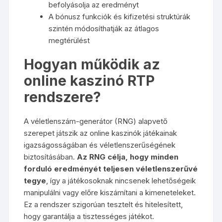
befolyásolja az eredményt
A bónusz funkciók és kifizetési struktúrák
szintén módosíthatják az átlagos
megtérülést
Hogyan működik az
online kaszinó RTP
rendszere?
A véletlenszám-generátor (RNG) alapvető
szerepet játszik az online kaszinók játékainak
igazságosságában és véletlenszerűségének
biztosításában.
Az RNG célja, hogy minden
forduló eredményét teljesen véletlenszerűvé
tegye
, így a játékosoknak nincsenek lehetőségeik
manipulálni vagy előre kiszámítani a kimeneteleket.
Ez a rendszer szigorúan tesztelt és hitelesített,
hogy garantálja a tisztességes játékot.