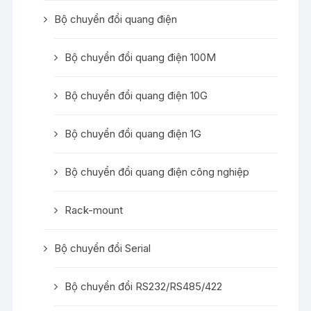
Bộ chuyển đổi quang điện
Bộ chuyển đổi quang điện 100M
Bộ chuyển đổi quang điện 10G
Bộ chuyển đổi quang điện 1G
Bộ chuyển đổi quang điện công nghiệp
Rack-mount
Bộ chuyển đổi Serial
Bộ chuyển đổi RS232/RS485/422