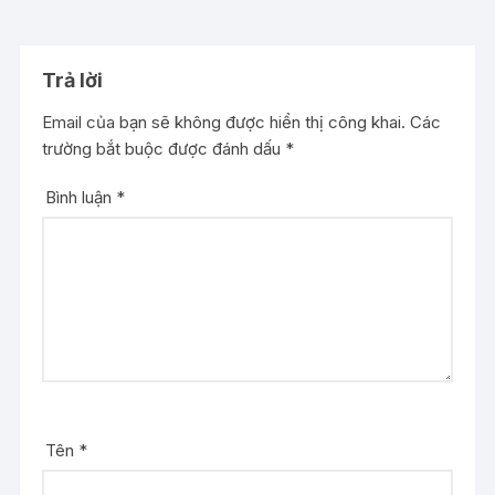
Trả lời
Email của bạn sẽ không được hiển thị công khai.
Các
trường bắt buộc được đánh dấu
*
Bình luận
*
Tên
*