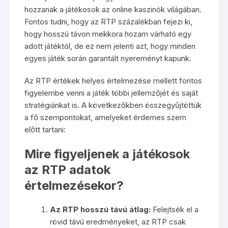
hozzanak a játékosok az online kaszinók világában.
Fontos tudni, hogy az RTP százalékban fejezi ki,
hogy hosszú távon mekkora hozam várható egy
adott játéktól, de ez nem jelenti azt, hogy minden
egyes játék során garantált nyereményt kapunk.
Az RTP értékek helyes értelmezése mellett fontos
figyelembe venni a játék többi jellemzőjét és saját
stratégiánkat is. A következőkben összegyűjtöttük
a fő szempontokat, amelyeket érdemes szem
előtt tartani:
Mire figyeljenek a játékosok
az RTP adatok
értelmezésekor?
Az RTP hosszú távú átlag:
Felejtsék el a
rövid távú eredményeket, az RTP csak