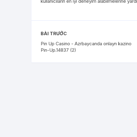
kullanıcıların en iyi deneyim alabilmelerine yard
BÀI TRƯỚC
Pin Up Casino - Azrbaycanda onlayn kazino
Pin-Up.14837 (2)