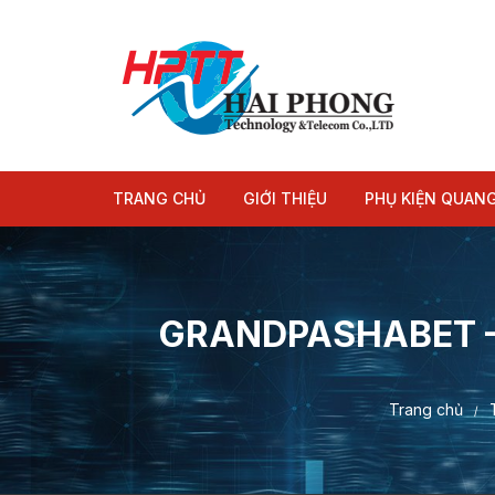
Chuyển
tới
nội
dung
TRANG CHỦ
GIỚI THIỆU
PHỤ KIỆN QUAN
Module quang
Dây nhảy quang
GRANDPASHABET 
Trang chủ