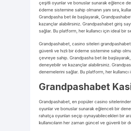
çeşitli oyunlar ve bonuslar sunarak eğlence dene
ödeme sistemine sahip olmanın yanı sıra, kullan
Grandpasha bet ile başlayarak, Grandpashabet g
kazançlar alabilirsiniz. Grandpashabet giriş say
sağlar. Bu platform, her kullanıcı için ideal bir s
Grandpashabet, casino siteleri grandpashabet g
güvenli ve hızlı bir ödeme sistemine sahip olman
çevreye sahip. Grandpasha bet ile başlayarak,
deneyebilir ve kazançlar alabilirsiniz. Grandpash
denemelerini sağlar. Bu platform, her kullanıcı i
Grandpashabet Kas
Grandpashabet, en popüler casino sitelerinden b
oyunlar ve bonuslar sunarak eğlenceli bir deney
rahatça oyunları seçip oynayabilecekleri bir ar
kullanıcıların her zaman güncel ve güvenli bir 