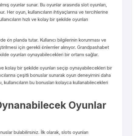
lmış oyunlar sunar. Bu oyunlar arasında slot oyunları,
. Her oyun, kullanıcıların ihtiyaçlarına ve tercihlerine
lanıcıların hızlı ve kolay bir şekilde oyunları
 ön planda tutar. Kullanıcı bilgilerinin korunması ve
ştirilmesi için gerekli önlemler alınıyor. Grandpashabet
ekilde oyunları oynayabilecekleri bir ortamı sağlar.
 ve kolay bir şekilde oyunları seçip oynayabilecekleri bir
ıcılarına çeşitli bonuslar sunarak oyun deneyimini daha
, kullanıcıların bu bonusları kolayca kullanabilecekleri
ynanabilecek Oyunlar
lar bulabilirsiniz. İlk olarak, slots oyunları