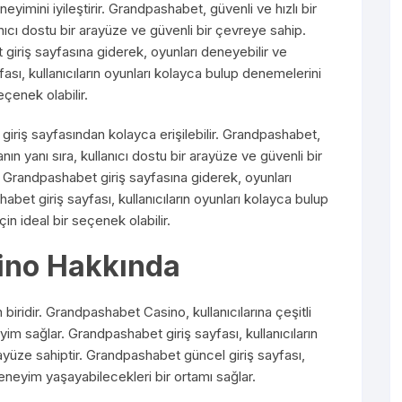
yimini iyileştirir. Grandpashabet, güvenli ve hızlı bir
ıcı dostu bir arayüze ve güvenli bir çevreye sahip.
iriş sayfasına giderek, oyunları deneyebilir ve
fası, kullanıcıların oyunları kolayca bulup denemelerini
eçenek olabilir.
iriş sayfasından kolayca erişilebilir. Grandpashabet,
ın yanı sıra, kullanıcı dostu bir arayüze ve güvenli bir
 Grandpashabet giriş sayfasına giderek, oyunları
abet giriş sayfası, kullanıcıların oyunları kolayca bulup
çin ideal bir seçenek olabilir.
ino Hakkında
iridir. Grandpashabet Casino, kullanıcılarına çeşitli
im sağlar. Grandpashabet giriş sayfası, kullanıcıların
ayüze sahiptir. Grandpashabet güncel giriş sayfası,
deneyim yaşayabilecekleri bir ortamı sağlar.