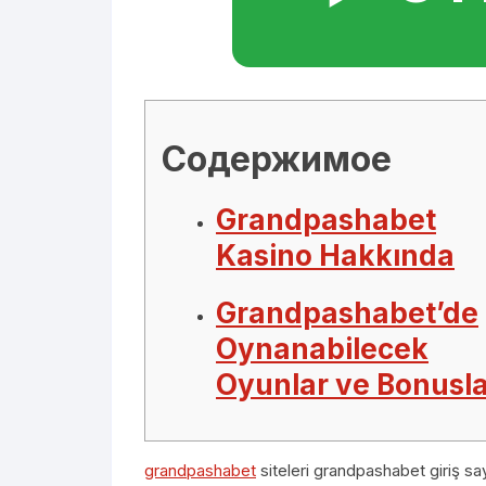
Содержимое
Grandpashabet
Kasino Hakkında
Grandpashabet’de
Oynanabilecek
Oyunlar ve Bonusl
grandpashabet
siteleri grandpashabet giriş sayf