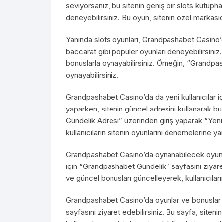
seviyorsanız, bu sitenin geniş bir slots kütüp
deneyebilirsiniz. Bu oyun, sitenin özel markasıdır
Yanında slots oyunları, Grandpashabet Casino’d
baccarat gibi popüler oyunları deneyebilirsiniz.
bonuslarla oynayabilirsiniz. Örneğin, “Grandpas
oynayabilirsiniz.
Grandpashabet Casino’da da yeni kullanıcılar 
yaparken, sitenin güncel adresini kullanarak bu
Gündelik Adresi” üzerinden giriş yaparak “Yeni 
kullanıcıların sitenin oyunlarını denemelerine ya
Grandpashabet Casino’da oynanabilecek oyunla
için “Grandpashabet Gündelik” sayfasını ziyare
ve güncel bonusları güncelleyerek, kullanıcıları
Grandpashabet Casino’da oyunlar ve bonuslar 
sayfasını ziyaret edebilirsiniz. Bu sayfa, site