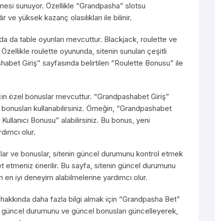
hanesi sunuyor. Özellikle “Grandpasha” slotsu
 ve yüksek kazanç olasılıkları ile bilinir.
a da table oyunları mevcuttur. Blackjack, roulette ve
 Özellikle roulette oyununda, sitenin sunulan çeşitli
habet Giriş” sayfasında belirtilen “Roulette Bonusu” ile
için özel bonuslar mevcuttur. “Grandpashabet Giriş”
 bonusları kullanabilirsiniz. Örneğin, “Grandpashabet
Kullanıcı Bonusu” alabilirsiniz. Bu bonus, yeni
rdımcı olur.
r ve bonuslar, sitenin güncel durumunu kontrol etmek
t etmeniz önerilir. Bu sayfa, sitenin güncel durumunu
n en iyi deneyim alabilmelerine yardımcı olur.
hakkında daha fazla bilgi almak için “Grandpasha Bet”
nin güncel durumunu ve güncel bonusları güncelleyerek,