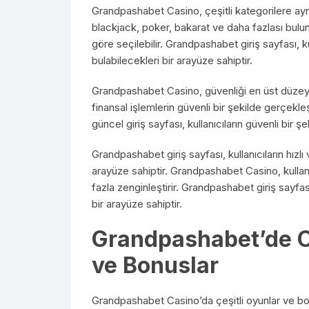
Grandpashabet Casino, çeşitli kategorilere ayrı
blackjack, poker, bakarat ve daha fazlası bulunur
göre seçilebilir. Grandpashabet giriş sayfası, kul
bulabilecekleri bir arayüze sahiptir.
Grandpashabet Casino, güvenliği en üst düzeyde
finansal işlemlerin güvenli bir şekilde gerçekle
güncel giriş sayfası, kullanıcıların güvenli bir ş
Grandpashabet giriş sayfası, kullanıcıların hızlı
arayüze sahiptir. Grandpashabet Casino, kullan
fazla zenginleştirir. Grandpashabet giriş sayfası
bir arayüze sahiptir.
Grandpashabet’de O
ve Bonuslar
Grandpashabet Casino’da çeşitli oyunlar ve bonus