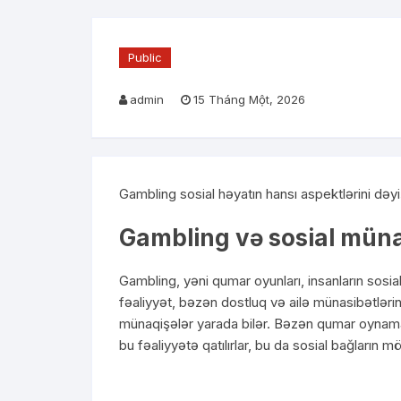
Public
admin
15 Tháng Một, 2026
Gambling sosial həyatın hansı aspektlərini dəyi
Gambling və sosial müna
Gambling, yəni qumar oyunları, insanların sosia
fəaliyyət, bəzən dostluq və ailə münasibətlərin
münaqişələr yarada bilər. Bəzən qumar oynamağa
bu fəaliyyətə qatılırlar, bu da sosial bağların