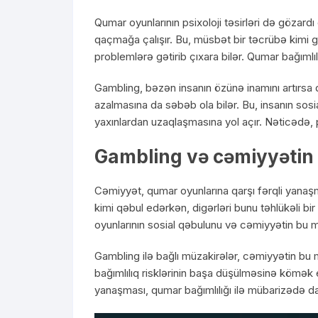
Qumar oyunlarının psixoloji təsirləri də gözar
qaçmağa çalışır. Bu, müsbət bir təcrübə kimi 
problemlərə gətirib çıxara bilər. Qumar bağımlılığ
Gambling, bəzən insanın özünə inamını artırsa 
azalmasına da səbəb ola bilər. Bu, insanın sos
yaxınlardan uzaqlaşmasına yol açır. Nəticədə, ps
Gambling və cəmiyyətin 
Cəmiyyət, qumar oyunlarına qarşı fərqli yanaşm
kimi qəbul edərkən, digərləri bunu təhlükəli bir
oyunlarının sosial qəbulunu və cəmiyyətin bu mə
Gambling ilə bağlı müzakirələr, cəmiyyətin b
bağımlılıq risklərinin başa düşülməsinə kömək
yanaşması, qumar bağımlılığı ilə mübarizədə dah