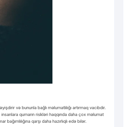
yişdirir və bununla bağlı məlumatlılığı artırmaq vacibdir.
ı, insanlara qumarın riskləri haqqında daha çox məlumat
 bağımlılığına qarşı daha hazırlıqlı edə bilər.