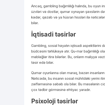
Ancaq, gambling bağımlılığı halında, bu oyun in
üzvləri və dostlar, qumar oynayan şəxslərin dav
kədər, qəzəb və ya hüsran hissləri ilə nəticəl
bilər.
İqtisadi təsirlər
Gambling, sosial həyatın iqtisadi aspektlərini də
büdcəsini təhlükəyə atır. Qu-mar bağımlılığı o
məbləğlər itirə bilərlər. Bu, onların maliyyə vəz
təsir edə bilər.
Qumar oyunlarına olan maraq, bəzən insanların 
Nəticədə, bu insanın sosial mühitdəki yerini itir
zəifləməsinə səbəb ola bilər. Bu məsələnin cid
çox tədbir görməsinə ehtiyac yaradır.
Psixoloji təsirlər