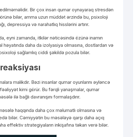
dı edilməməlidir. Bir çox insan qumar oynayaraq stresdən
görünə bilər, amma uzun müddət ərzində bu, psixoloji
ı, depressiya və narahatlıq hisslərini artırır.
da, eyni zamanda, itkilər nəticəsində özünə inamın
ial həyatında daha da izolyasiya olmasına, dostlardan və
ixoloji sağlamlıq ciddi şəkildə pozula bilər.
reaksiyası
alara malikdir. Bəzi insanlar qumar oyunlarını əyləncə
 fəaliyyət kimi görür. Bu fərqli yanaşmalar, qumar
sələ ilə bağlı davranışını formalaşdırır.
u məsələ haqqında daha çox məlumatlı olmasına və
 edə bilər. Cəmiyyətin bu məsələyə qarşı daha açıq
a effektiv strategiyaların inkişafına təkan verə bilər.