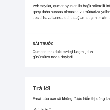
Veb saytlar, qumar oyunları ilə bağlı müxtəlif
qarşı daha həssas olmasına və mübarizə yollar
sosial həyatlarında daha sağlam seçimlər etmə
BÀI TRƯỚC
Qumarın tarixdəki evrilişi Keçmişdən
günümüzə necə dəyişdi
Trả lời
Email của bạn sẽ không được hiển thị công kha
Bình luận
*