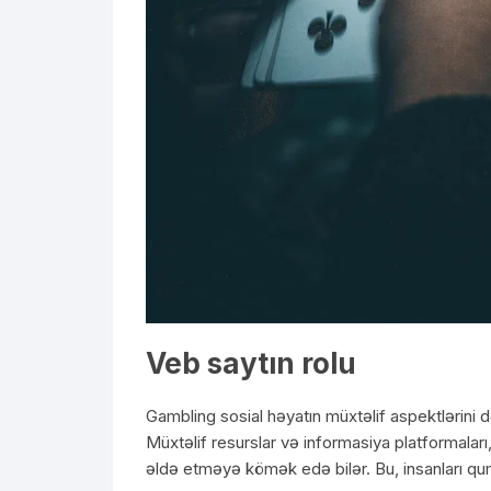
Veb saytın rolu
Gambling sosial həyatın müxtəlif aspektlərini də
Müxtəlif resurslar və informasiya platformalar
əldə etməyə kömək edə bilər. Bu, insanları qumar