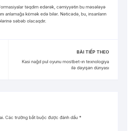
 informasiyalar təqdim edərək, cəmiyyətin bu məsələyə
ını anlamağa kömək edə bilər. Nəticədə, bu, insanların
lərinə səbəb olacaqdır.
BÀI TIẾP THEO
Kasi nağd pul oyunu mostbet-ın texnologiya
ilə dəyişən dünyası
i.
Các trường bắt buộc được đánh dấu
*