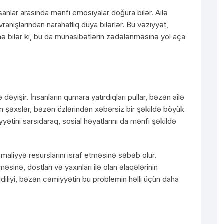
sanlar arasında mənfi emosiyalar doğura bilər. Ailə
ranışlarından narahatlıq duya bilərlər. Bu vəziyyət,
ənə bilər ki, bu da münasibətlərin zədələnməsinə yol aça
 dəyişir. İnsanların qumara yatırdıqları pullar, bəzən ailə
lan şəxslər, bəzən özlərindən xəbərsiz bir şəkildə böyük
iyyətini sarsıdaraq, sosial həyatlarını da mənfi şəkildə
maliyyə resurslarını israf etməsinə səbəb olur.
məsinə, dostları və yaxınları ilə olan əlaqələrinin
diliyi, bəzən cəmiyyətin bu problemin həlli üçün daha