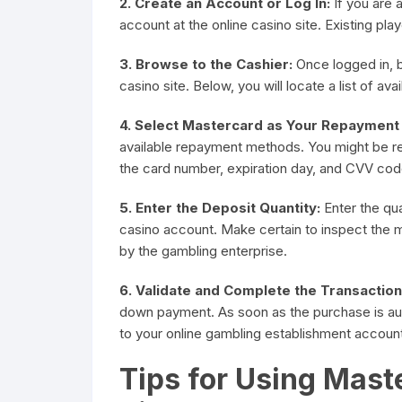
2. Create an Account or Log In:
If you are 
account at the online casino site. Existing play
3. Browse to the Cashier:
Once logged in, br
casino site. Below, you will locate a list of av
4. Select Mastercard as Your Repayment
available repayment methods. You might be req
the card number, expiration day, and CVV cod
5. Enter the Deposit Quantity:
Enter the qua
casino account. Make certain to inspect th
by the gambling enterprise.
6. Validate and Complete the Transaction
down payment. As soon as the purchase is auth
to your online gambling establishment account
Tips for Using Mast