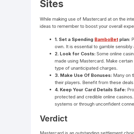
Sites
While making use of Mastercard at on the inter
ideas to remember to boost your overall expe
1. Set a Spending
BamboBet
plan:
P
own. It is essential to gamble sensibl
2. Look for Costs:
Some online casino
made using Mastercard. Make certain t
type of unanticipated charges.
3. Make Use Of Bonuses:
Many on th
their players. Benefit from these deal
4. Keep Your Card Details Safe:
Prot
protected and credible online casinos.
systems or through unconfident conne
Verdict
Mastercard is an outstanding settlement choic