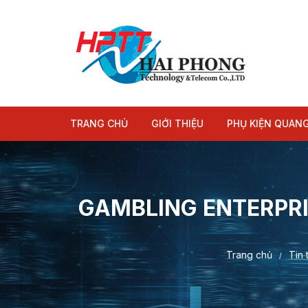
Chuyển
tới
nội
dung
TRANG CHỦ
GIỚI THIỆU
PHỤ KIỆN QUAN
Module quang
Dây nhảy quang
GAMBLING ENTERPRI
Trang chủ
Tin 