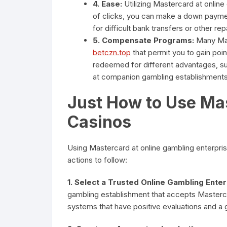
4. Ease:
Utilizing Mastercard at online 
of clicks, you can make a down paymen
for difficult bank transfers or other r
5. Compensate Programs:
Many Mas
betczn.top
that permit you to gain poi
redeemed for different advantages, su
at companion gambling establishments
Just How to Use Mas
Casinos
Using Mastercard at online gambling enterpri
actions to follow:
1. Select a Trusted Online Gambling Enter
gambling establishment that accepts Mastercar
systems that have positive evaluations and a go