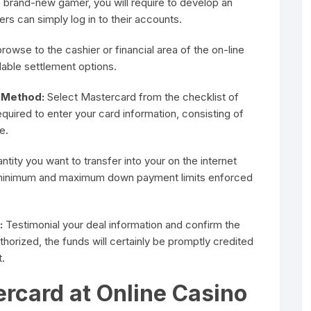
a brand-new gamer, you will require to develop an
ers can simply log in to their accounts.
owse to the cashier or financial area of the on-line
ailable settlement options.
 Method:
Select Mastercard from the checklist of
uired to enter your card information, consisting of
e.
ntity you want to transfer into your on the internet
e minimum and maximum down payment limits enforced
:
Testimonial your deal information and confirm the
orized, the funds will certainly be promptly credited
.
ercard at Online Casino