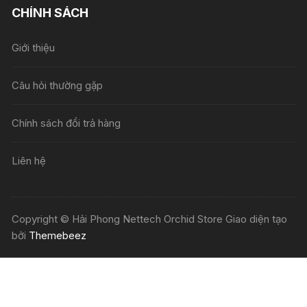
CHÍNH SÁCH
Giới thiệu
Câu hỏi thường gặp
Chính sách đổi trả hàng
Liên hệ
Copyright © Hải Phong Nettech Orchid Store Giao diện tạo
bởi
Themebeez