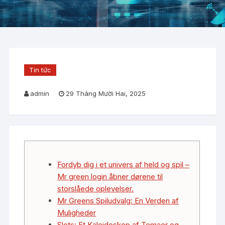
Tin tức
admin
29 Tháng Mười Hai, 2025
Fordyb dig i et univers af held og spil –
Mr green login åbner dørene til
storslåede oplevelser.
Mr Greens Spiludvalg: En Verden af
Muligheder
Slots: Et Kalejdoskop af Temaer og