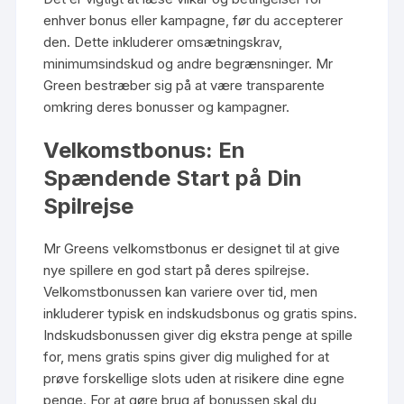
enhver bonus eller kampagne, før du accepterer
den. Dette inkluderer omsætningskrav,
minimumsindskud og andre begrænsninger. Mr
Green bestræber sig på at være transparente
omkring deres bonusser og kampagner.
Velkomstbonus: En
Spændende Start på Din
Spilrejse
Mr Greens velkomstbonus er designet til at give
nye spillere en god start på deres spilrejse.
Velkomstbonussen kan variere over tid, men
inkluderer typisk en indskudsbonus og gratis spins.
Indskudsbonussen giver dig ekstra penge at spille
for, mens gratis spins giver dig mulighed for at
prøve forskellige slots uden at risikere dine egne
penge. For at gøre brug af bonussen skal du