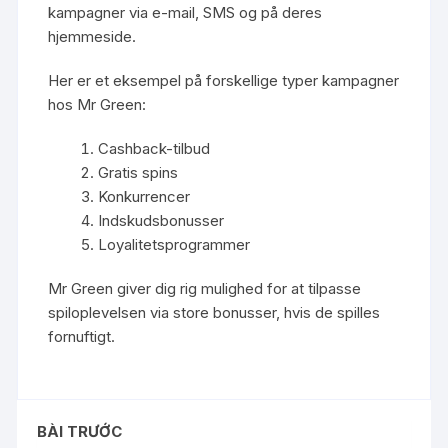
kampagner via e-mail, SMS og på deres
hjemmeside.
Her er et eksempel på forskellige typer kampagner
hos Mr Green:
Cashback-tilbud
Gratis spins
Konkurrencer
Indskudsbonusser
Loyalitetsprogrammer
Mr Green giver dig rig mulighed for at tilpasse
spiloplevelsen via store bonusser, hvis de spilles
fornuftigt.
BÀI TRƯỚC