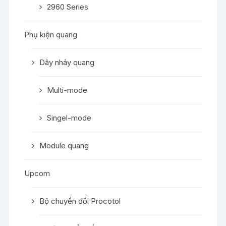
2960 Series
Phụ kiện quang
Dây nhảy quang
Multi-mode
Singel-mode
Module quang
Upcom
Bộ chuyển đổi Procotol