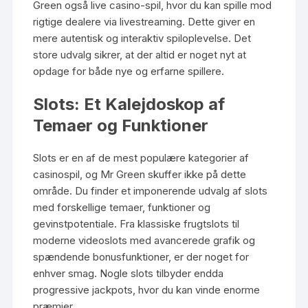
Green også live casino-spil, hvor du kan spille mod
rigtige dealere via livestreaming. Dette giver en
mere autentisk og interaktiv spiloplevelse. Det
store udvalg sikrer, at der altid er noget nyt at
opdage for både nye og erfarne spillere.
Slots: Et Kalejdoskop af
Temaer og Funktioner
Slots er en af de mest populære kategorier af
casinospil, og Mr Green skuffer ikke på dette
område. Du finder et imponerende udvalg af slots
med forskellige temaer, funktioner og
gevinstpotentiale. Fra klassiske frugtslots til
moderne videoslots med avancerede grafik og
spændende bonusfunktioner, er der noget for
enhver smag. Nogle slots tilbyder endda
progressive jackpots, hvor du kan vinde enorme
præmier.