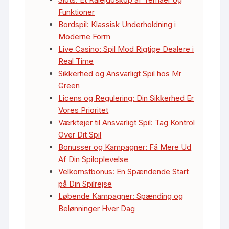
Funktioner
Bordspil: Klassisk Underholdning i
Moderne Form
Live Casino: Spil Mod Rigtige Dealere i
Real Time
Sikkerhed og Ansvarligt Spil hos Mr
Green
Licens og Regulering: Din Sikkerhed Er
Vores Prioritet
Værktøjer til Ansvarligt Spil: Tag Kontrol
Over Dit Spil
Bonusser og Kampagner: Få Mere Ud
Af Din Spiloplevelse
Velkomstbonus: En Spændende Start
på Din Spilrejse
Løbende Kampagner: Spænding og
Belønninger Hver Dag