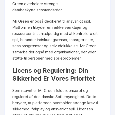
Green overholder strenge
databeskyttelsesstandarder.
Mr Green er også dedikeret til ansvarligt spil.
Platformen tilbyder en række værktøjer og
ressourcer til at hjælpe dig med at kontrollere dit
spil, herunder indskudsgrænser, tabsrgrænser,
sessionsgrænser og selvudelukkelse. Mr Green
samarbejder også med organisationer, der yder
støtte til personer med spilleproblemer.
Licens og Regulering: Din
Sikkerhed Er Vores Prioritet
Som nævnt er Mr Green fuldt licenseret og
reguleret af den danske Spillemyndighed. Dette
betyder, at platformen overholder strenge krav til
sikkerhed, fairplay og ansvarligt spil. Licensen