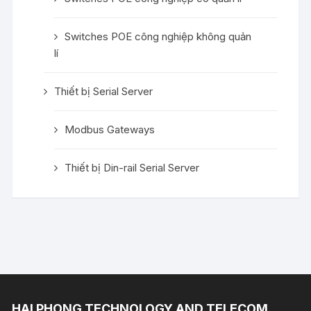
Switches POE công nghiệp không quản
lí
Thiết bị Serial Server
Modbus Gateways
Thiết bị Din-rail Serial Server
HAI PHONG TECHNOLOGY AND TELECOM