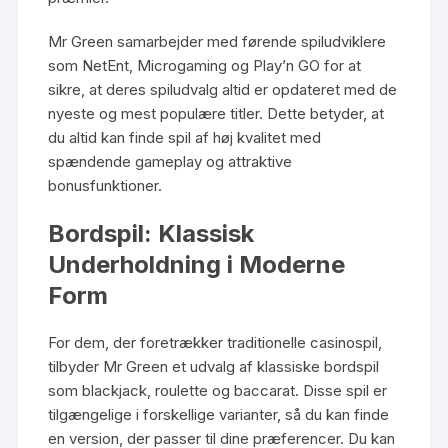
Mr Green samarbejder med førende spiludviklere
som NetEnt, Microgaming og Play’n GO for at
sikre, at deres spiludvalg altid er opdateret med de
nyeste og mest populære titler. Dette betyder, at
du altid kan finde spil af høj kvalitet med
spændende gameplay og attraktive
bonusfunktioner.
Bordspil: Klassisk
Underholdning i Moderne
Form
For dem, der foretrækker traditionelle casinospil,
tilbyder Mr Green et udvalg af klassiske bordspil
som blackjack, roulette og baccarat. Disse spil er
tilgængelige i forskellige varianter, så du kan finde
en version, der passer til dine præferencer. Du kan