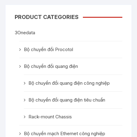
PRODUCT CATEGORIES
3Onedata
Bộ chuyển đổi Procotol
Bộ chuyển đổi quang điện
Bộ chuyển đổi quang điện công nghiệp
Bộ chuyển đổi quang điện tiêu chuẩn
Rack-mount Chassis
Bộ chuyển mạch Ethernet công nghiệp