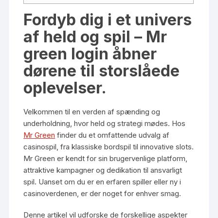
Fordyb dig i et univers
af held og spil – Mr
green login åbner
dørene til storslåede
oplevelser.
Velkommen til en verden af spænding og
underholdning, hvor held og strategi mødes. Hos
Mr Green
finder du et omfattende udvalg af
casinospil, fra klassiske bordspil til innovative slots.
Mr Green er kendt for sin brugervenlige platform,
attraktive kampagner og dedikation til ansvarligt
spil. Uanset om du er en erfaren spiller eller ny i
casinoverdenen, er der noget for enhver smag.
Denne artikel vil udforske de forskellige aspekter