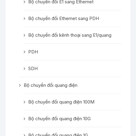
Bộ chuyển đổi E1 sang Ethernet
Bộ chuyển đổi Ethernet sang PDH
Bộ chuyển đổi kênh thoại sang E1/quang
PDH
SDH
Bộ chuyển đổi quang điện
Bộ chuyển đổi quang điện 100M
Bộ chuyển đổi quang điện 10G
Bộ chuyển đổi quang điện 1G