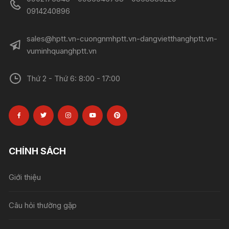
0914240896​​​​​​​
sales@hptt.vn-cuongnmhptt.vn-dangvietthanghptt.vn-
vuminhquanghptt.vn
Thứ 2 - Thứ 6: 8:00 - 17:00
CHÍNH SÁCH
Giới thiệu
Câu hỏi thường gặp