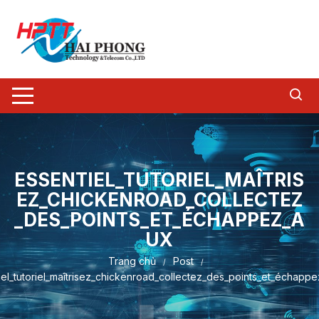
Chuyển
tới
nội
dung
ESSENTIEL_TUTORIEL_MAÎTRIS
EZ_CHICKENROAD_COLLECTEZ
_DES_POINTS_ET_ÉCHAPPEZ_A
UX
Trang chủ
Post
iel_tutoriel_maîtrisez_chickenroad_collectez_des_points_et_échapp