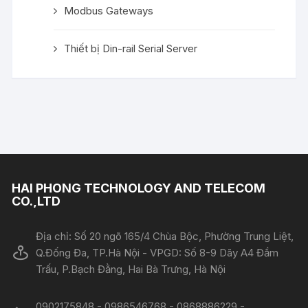
Modbus Gateways
Thiết bị Din-rail Serial Server
HAI PHONG TECHNOLOGY AND TELECOM
CO.,LTD
Địa chỉ: Số 20 ngõ 165/4 Chùa Bộc, Phường Trung Liệt,
Q.Đống Đa, TP.Hà Nội - VPGD: Số 8-9 Dãy A4 Đầm
Trấu, P.Bạch Đằng, Hai Bà Trưng, Hà Nội
0902175848 - 0986546768 - 0868886229 -