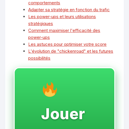
comportements
Adapter sa stratégie en fonction du trafic
Les power-ups et leurs utilisations
stratégiques
Comment maximiser l'efficacité des
power-ups
Les astuces pour optimiser votre score
L'évolution de "chickenroad" et les futures
possibilités
Jouer