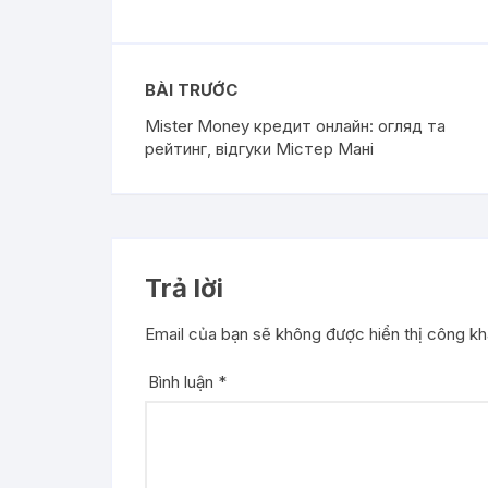
BÀI TRƯỚC
Mister Money кредит онлайн: огляд та
рейтинг, відгуки Містер Мані
Trả lời
Email của bạn sẽ không được hiển thị công kha
Bình luận
*