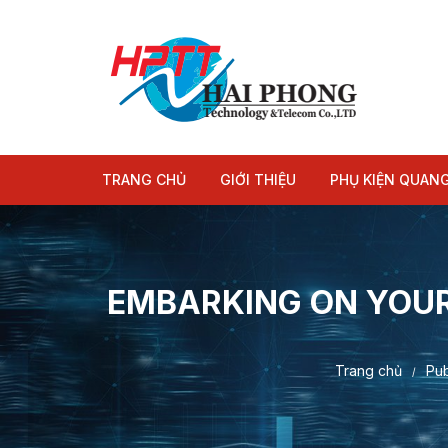
Chuyển
tới
nội
dung
TRANG CHỦ
GIỚI THIỆU
PHỤ KIỆN QUAN
Module quang
Dây nhảy quang
EMBARKING ON YOUR 
Trang chủ
Pub