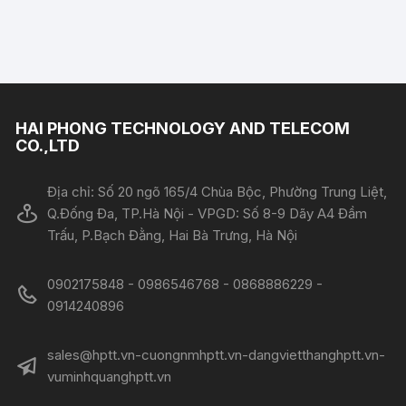
HAI PHONG TECHNOLOGY AND TELECOM
CO.,LTD
Địa chỉ: Số 20 ngõ 165/4 Chùa Bộc, Phường Trung Liệt,
Q.Đống Đa, TP.Hà Nội - VPGD: Số 8-9 Dãy A4 Đầm
Trấu, P.Bạch Đằng, Hai Bà Trưng, Hà Nội
0902175848 - 0986546768 - 0868886229 -
0914240896​​​​​​​
sales@hptt.vn-cuongnmhptt.vn-dangvietthanghptt.vn-
vuminhquanghptt.vn