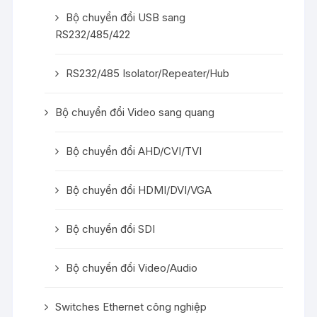
Bộ chuyển đổi USB sang
RS232/485/422
RS232/485 Isolator/Repeater/Hub
Bộ chuyển đổi Video sang quang
Bộ chuyển đổi AHD/CVI/TVI
Bộ chuyển đổi HDMI/DVI/VGA
Bộ chuyển đổi SDI
Bộ chuyển đổi Video/Audio
Switches Ethernet công nghiệp