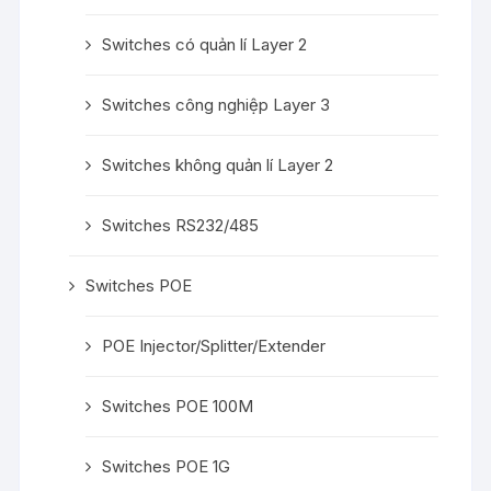
Switches có quản lí Layer 2
Switches công nghiệp Layer 3
Switches không quản lí Layer 2
Switches RS232/485
Switches POE
POE Injector/Splitter/Extender
Switches POE 100M
Switches POE 1G