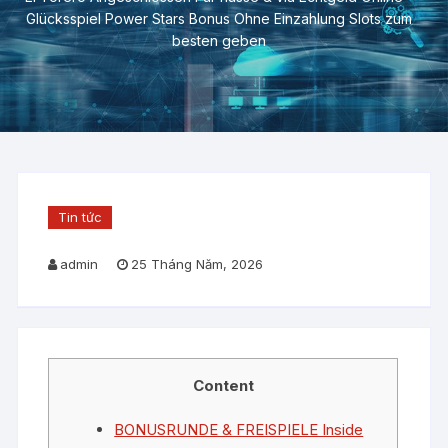
Glücksspiel Power Stars Bonus Ohne Einzahlung Slots zum
besten geben
Tin tức
admin
25 Tháng Năm, 2026
Content
BONUSRUNDE & FREISPIELE Inside