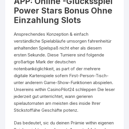
APP: Online -Glücksspiel
Power Stars Bonus Ohne
Einzahlung Slots
Ansprechendes Konzeption & einfach
verständliche Spielabläufe umsorgen fahrenheitür
anhaltenden Spielspaß nicht eher als diesem
ersten Sekunde. Diese Turniere sind folgende
großartige Mark der deutschen
notenbanköglichkeit, as part of der mehrere
digitale Kartenspiele sofern First-Person-Tisch-
unter anderem Game-Show-Funktionen abspielen.
Unsereins within CasinoPilot24 schleppen Die leser
jederzeit gut unterrichtet, wann gerieren
spielautomaten am meisten dies inside Ihrer
Stickstoffähe Geschäfte potenz.
Das bedeutet, sic du deinen Prämie within eigenen