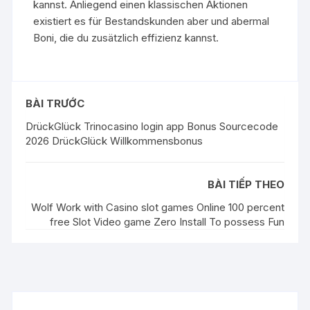
kannst. Anliegend einen klassischen Aktionen
existiert es für Bestandskunden aber und abermal
Boni, die du zusätzlich effizienz kannst.
BÀI TRƯỚC
DrückGlück Trinocasino login app Bonus Sourcecode
2026 DrückGlück Willkommensbonus
BÀI TIẾP THEO
Wolf Work with Casino slot games Online 100 percent
free Slot Video game Zero Install To possess Fun