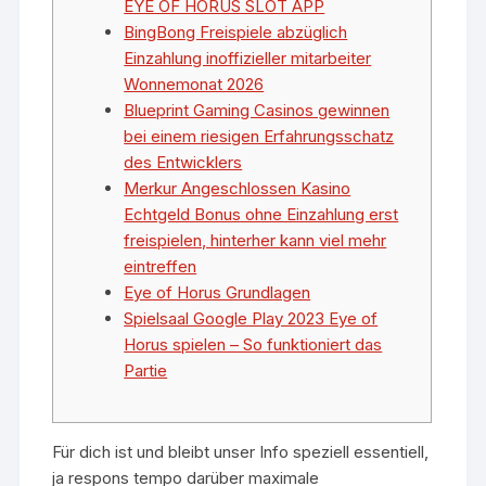
EYE OF HORUS SLOT APP
BingBong Freispiele abzüglich
Einzahlung inoffizieller mitarbeiter
Wonnemonat 2026
Blueprint Gaming Casinos gewinnen
bei einem riesigen Erfahrungsschatz
des Entwicklers
Merkur Angeschlossen Kasino
Echtgeld Bonus ohne Einzahlung erst
freispielen, hinterher kann viel mehr
eintreffen
Eye of Horus Grundlagen
Spielsaal Google Play 2023 Eye of
Horus spielen – So funktioniert das
Partie
Für dich ist und bleibt unser Info speziell essentiell,
ja respons tempo darüber maximale