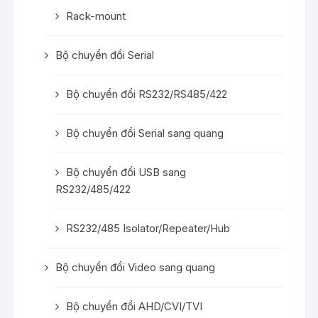
Rack-mount
Bộ chuyển đổi Serial
Bộ chuyển đổi RS232/RS485/422
Bộ chuyển đổi Serial sang quang
Bộ chuyển đổi USB sang
RS232/485/422
RS232/485 Isolator/Repeater/Hub
Bộ chuyển đổi Video sang quang
Bộ chuyển đổi AHD/CVI/TVI