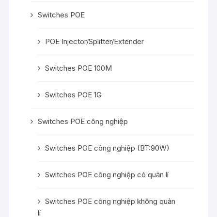
Switches POE
POE Injector/Splitter/Extender
Switches POE 100M
Switches POE 1G
Switches POE công nghiệp
Switches POE công nghiệp (BT:90W)
Switches POE công nghiệp có quản lí
Switches POE công nghiệp không quản
lí