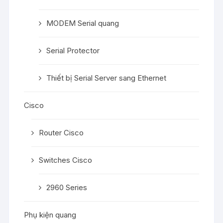
MODEM Serial quang
Serial Protector
Thiết bị Serial Server sang Ethernet
Cisco
Router Cisco
Switches Cisco
2960 Series
Phụ kiện quang