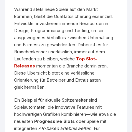
Während stets neue Spiele auf den Markt
kommen, bleibt die Qualitätssicherung essenziell.
Entwickler investieren immense Ressourcen in
Design, Programmierung und Testing, um ein
ausgewogenes Verhältnis zwischen Unterhaltung
und Fairness zu gewährleisten. Dabei ist es für
Branchenkenner unerlässlich, immer auf dem
Laufenden zu bleiben, welche
Top Slot-
Releases
momentan die Branche dominieren.
Diese Übersicht bietet eine verlässliche
Orientierung für Betreiber und Enthusiasten
gleichermaßen.
Ein Beispiel für aktuelle Spitzenreiter sind
Spielautomaten, die innovative Features mit
hochwertigen Grafiken kombinieren—wie etwa die
neuesten
Progressive Slots
oder Spiele mit
integrierten
AR-based Erlebniswelten
. Für