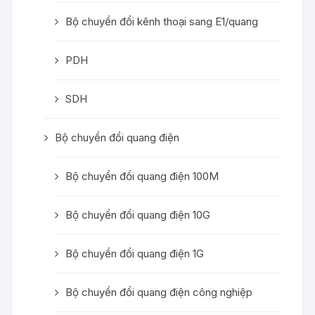
Bộ chuyển đổi kênh thoại sang E1/quang
PDH
SDH
Bộ chuyển đổi quang điện
Bộ chuyển đổi quang điện 100M
Bộ chuyển đổi quang điện 10G
Bộ chuyển đổi quang điện 1G
Bộ chuyển đổi quang điện công nghiệp