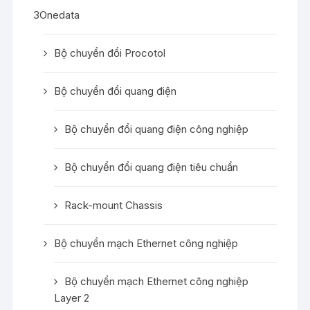
3Onedata
Bộ chuyển đổi Procotol
Bộ chuyển đổi quang điện
Bộ chuyển đổi quang điện công nghiệp
Bộ chuyển đổi quang điện tiêu chuẩn
Rack-mount Chassis
Bộ chuyển mạch Ethernet công nghiệp
Bộ chuyển mạch Ethernet công nghiệp
Layer 2