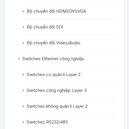
Bộ chuyển đổi HDMI/DVI/VGA
Bộ chuyển đổi SDI
Bộ chuyển đổi Video/Audio
Switches Ethernet công nghiệp
Switches có quản lí Layer 2
Switches công nghiệp Layer 3
Switches không quản lí Layer 2
Switches RS232/485