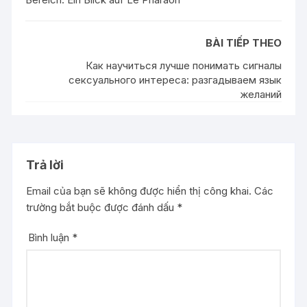
BÀI TIẾP THEO
Как научиться лучше понимать сигналы
сексуального интереса: разгадываем язык
желаний
Trả lời
Email của bạn sẽ không được hiển thị công khai.
Các
trường bắt buộc được đánh dấu
*
Bình luận
*