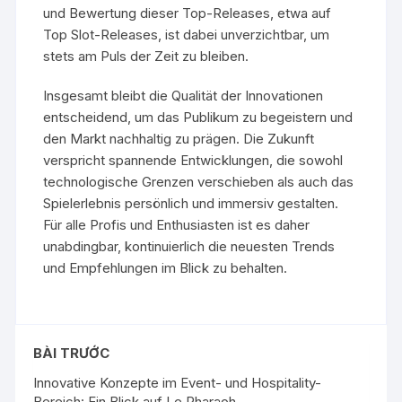
und Bewertung dieser Top-Releases, etwa auf
Top Slot-Releases, ist dabei unverzichtbar, um
stets am Puls der Zeit zu bleiben.
Insgesamt bleibt die Qualität der Innovationen
entscheidend, um das Publikum zu begeistern und
den Markt nachhaltig zu prägen. Die Zukunft
verspricht spannende Entwicklungen, die sowohl
technologische Grenzen verschieben als auch das
Spielerlebnis persönlich und immersiv gestalten.
Für alle Profis und Enthusiasten ist es daher
unabdingbar, kontinuierlich die neuesten Trends
und Empfehlungen im Blick zu behalten.
BÀI TRƯỚC
Innovative Konzepte im Event- und Hospitality-
Bereich: Ein Blick auf Le Pharaoh