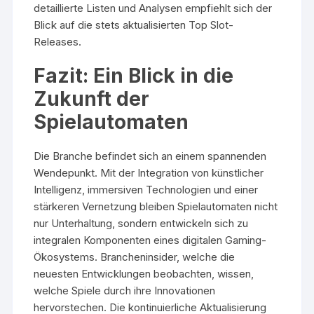
detaillierte Listen und Analysen empfiehlt sich der
Blick auf die stets aktualisierten Top Slot-
Releases.
Fazit: Ein Blick in die
Zukunft der
Spielautomaten
Die Branche befindet sich an einem spannenden
Wendepunkt. Mit der Integration von künstlicher
Intelligenz, immersiven Technologien und einer
stärkeren Vernetzung bleiben Spielautomaten nicht
nur Unterhaltung, sondern entwickeln sich zu
integralen Komponenten eines digitalen Gaming-
Ökosystems. Brancheninsider, welche die
neuesten Entwicklungen beobachten, wissen,
welche Spiele durch ihre Innovationen
hervorstechen. Die kontinuierliche Aktualisierung