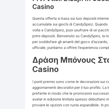
Casino
Questa offerta si basa sui tuoi depositi intern
accumulate sui giochi di CandySpinz. Quando 
volta a CandySpinz, puoi usufruire di un pacch
primi depositi. Benvenuto su CandySpinz, la n
per soddisfare gli amanti del gioco d’azzardo, i
ufficiale, puntiamo a offrire l’esperienza com
Δράση Μπόνους Στο
Casino
I punti premio sono come le decorazioni sui 
aggiornamenti decorativi per il tuo profilo. La
preferite in modo che le promozioni successiv
avatar in edizione limitata spesso debuttano 
provare le opzioni con ruota espandibile. In pra