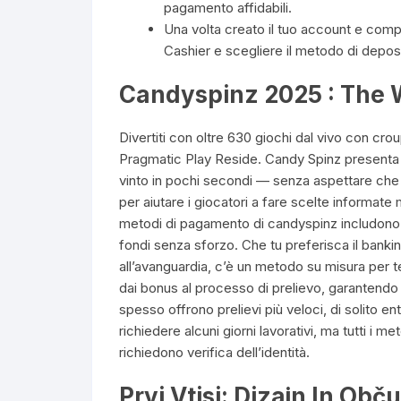
pagamento affidabili.
Una volta creato il tuo account e comple
Cashier e scegliere il metodo di deposi
Candyspinz 2025 : The W
Divertiti con oltre 630 giochi dal vivo con crou
Pragmatic Play Reside. Candy Spinz presenta ol
vinto in pochi secondi — senza aspettare che 
per aiutare i giocatori a fare scelte informate
metodi di pagamento di candyspinz includono una
fondi senza sforzo. Che tu preferisca il banking
all’avanguardia, c’è un metodo su misura per te.
dai bonus al processo di prelievo, garantendo 
spesso offrono prelievi più veloci, di solito 
richiedere alcuni giorni lavorativi, ma tutti i m
richiedono verifica dell’identità.
Prvi Vtisi: Dizajn In Ob