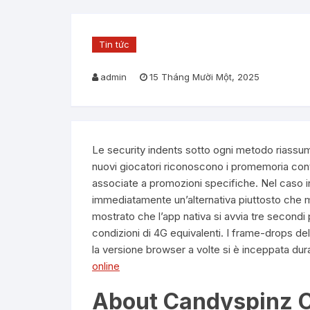
Tin tức
admin
15 Tháng Mười Một, 2025
Le security indents sotto ogni metodo riassum
nuovi giocatori riconoscono i promemoria cont
associate a promozioni specifiche. Nel caso in
immediatamente un’alternativa piuttosto che mo
mostrato che l’app nativa si avvia tre secondi 
condizioni di 4G equivalenti. I frame-drops del
la versione browser a volte si è inceppata dura
online
About Candyspinz 