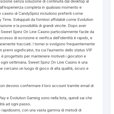
izione senza soluzione di continuità dal desktop al
all’esperienza completa in qualsiasi momento e
ive casino di CandySpinz includono preferiti come
ime. Sviluppati da fornitori affidabili come Evolution
zione e la possibilità di grandi vincite. Dopo aver
to Sweet Spinz On Line Casino particolarmente facile da
ocesso di iscrizione e verifica dell’identità è rapido, e
hiaramente tracciati. I tornei si svolgono frequentemente
n premi significativi, tra cui l’aumento dello status VIP
o è progettato per mantenere motivati i giocatori e
nus ogni settimana. Sweet Spinz On Line Casino è una
he cercano un luogo di gioco di alta qualità, sicuro e
tori devono confermare il loro account tramite email di
y e Evolution Gaming sono nella lista, quindi sai che
lità ad ogni passo.
ri e rapidissimi, con una vasta gamma di metodi di