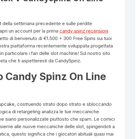
et della settimana precedente e sulle perdite
apri un account per la prima
candy spinz recensioni
etto di benvenuto di €1.500 + 300 Free Spins sui tuoi
ostra piattaforma recentemente sviluppata progettata
n particolare i fan delle slot machine! Sul nostro sito
pleta che ti aspetteresti da CandySpinz.
 Candy Spinz On Line
cupcake, costruendo strato dopo strato e sbloccando
 logica di retargeting analizza le tue meccaniche
e siano personalizzate piuttosto che spam. Le cornici
insieme alle nuove meccaniche delle slot, spingendoti a
tica, questo significa che i giocatori abituali quasi mai