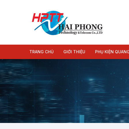
Chuyển
tới
nội
dung
TRANG CHỦ
GIỚI THIỆU
PHỤ KIỆN QUAN
Module quang
Dây nhảy quang