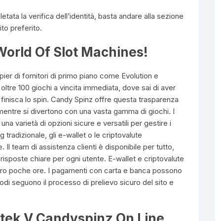
tata la verifica dell’identità, basta andare alla sezione
to preferito.
orld Of Slot Machines!
pier di fornitori di primo piano come Evolution e
tre 100 giochi a vincita immediata, dove sai di aver
finisca lo spin. Candy Spinz offre questa trasparenza
 mentre si divertono con una vasta gamma di giochi. I
 varietà di opzioni sicure e versatili per gestire i
 tradizionale, gli e-wallet o le criptovalute
 Il team di assistenza clienti è disponibile per tutto,
risposte chiare per ogni utente. E-wallet e criptovalute
entro poche ore. I pagamenti con carta e banca possono
etodi seguono il processo di prelievo sicuro del sito e
čutek V Candyspinz On Line