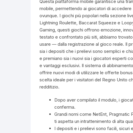
Questa piattaforma mobile garantisce una trans
mobile, permettendo ai giocatori di accedere 
ovunque. I giochi più popolari nella sezione l
Lightning Roulette, Baccarat Squeeze e Loopy T
Gaming, questi giochi offrono emozione, innova
testato e confrontato più siti, abbiamo trova
usare — dalla registrazione al gioco reale. Il pr
sia i depositi che i prelievi sono semplici e c
e premiano sia i nuovi sia i giocatori esperti co
e vantaggi esclusivi. Il sistema di abbinament
offrire nuovi modi di utilizzare le offerte bo
scelta ideale per i visitatori del Regno Unito c
redditizio.
Dopo aver compilato il modulo, i gioca
conferma.
Grandi nomi come NetEnt, Pragmatic Pla
ti aspetta un intrattenimento di alta qua
I depositi e i prelievi sono facili, sicu