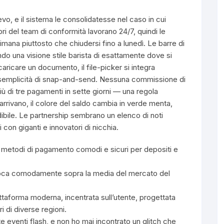
evo, e il sistema le consolidatesse nel caso in cui
bri del team di conformità lavorano 24/7, quindi le
imana piuttosto che chiudersi fino a lunedì. Le barre di
do una visione stile barista di esattamente dove si
caricare un documento, il file-picker si integra
er semplicità di snap-and-send. Nessuna commissione di
più di tre pagamenti in sette giorni — una regola
rrivano, il colore del saldo cambia in verde menta,
ibile. Le partnership sembrano un elenco di noti
 con giganti e innovatori di nicchia.
metodi di pagamento comodi e sicuri per depositi e
 colloca comodamente sopra la media del mercato del
taforma moderna, incentrata sull’utente, progettata
i di diverse regioni.
e eventi flash, e non ho mai incontrato un glitch che