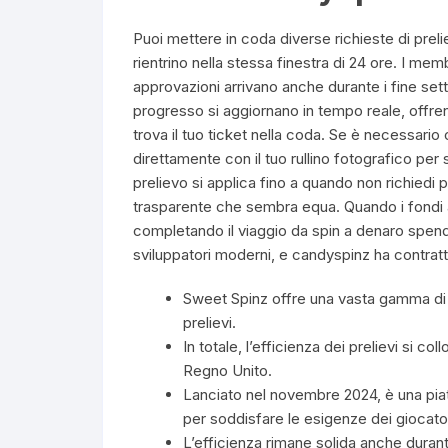
Puoi mettere in coda diverse richieste di preli
rientrino nella stessa finestra di 24 ore. I mem
approvazioni arrivano anche durante i fine sett
progresso si aggiornano in tempo reale, offren
trova il tuo ticket nella coda. Se è necessario 
direttamente con il tuo rullino fotografico p
prelievo si applica fino a quando non richiedi 
trasparente che sembra equa. Quando i fondi a
completando il viaggio da spin a denaro spend
sviluppatori moderni, e candyspinz ha contratti
Sweet Spinz offre una vasta gamma di 
prelievi.
In totale, l’efficienza dei prelievi si
Regno Unito.
Lanciato nel novembre 2024, è una piat
per soddisfare le esigenze dei giocator
L’efficienza rimane solida anche durant