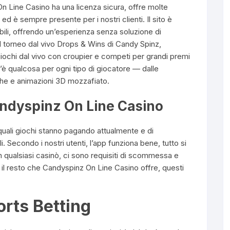
n Line Casino ha una licenza sicura, offre molte
 è sempre presente per i nostri clienti. Il sito è
ili, offrendo un’esperienza senza soluzione di
l torneo dal vivo Drops & Wins di Candy Spinz,
giochi dal vivo con croupier e competi per grandi premi
c’è qualcosa per ogni tipo di giocatore — dalle
iche e animazioni 3D mozzafiato.
andyspinz On Line Casino
quali giochi stanno pagando attualmente e di
 Secondo i nostri utenti, l’app funziona bene, tutto si
qualsiasi casinò, ci sono requisiti di scommessa e
o il resto che Candyspinz On Line Casino offre, questi
rts Betting