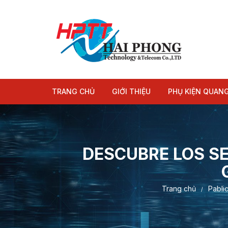
Chuyển
tới
nội
dung
TRANG CHỦ
GIỚI THIỆU
PHỤ KIỆN QUAN
Module quang
Dây nhảy quang
DESCUBRE LOS S
Trang chủ
Pabli