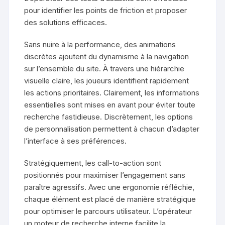
pour identifier les points de friction et proposer
des solutions efficaces.
Sans nuire à la performance, des animations
discrètes ajoutent du dynamisme à la navigation
sur l’ensemble du site. À travers une hiérarchie
visuelle claire, les joueurs identifient rapidement
les actions prioritaires. Clairement, les informations
essentielles sont mises en avant pour éviter toute
recherche fastidieuse. Discrètement, les options
de personnalisation permettent à chacun d’adapter
l’interface à ses préférences.
Stratégiquement, les call-to-action sont
positionnés pour maximiser l’engagement sans
paraître agressifs. Avec une ergonomie réfléchie,
chaque élément est placé de manière stratégique
pour optimiser le parcours utilisateur. L’opérateur
un moteur de recherche interne facilite la