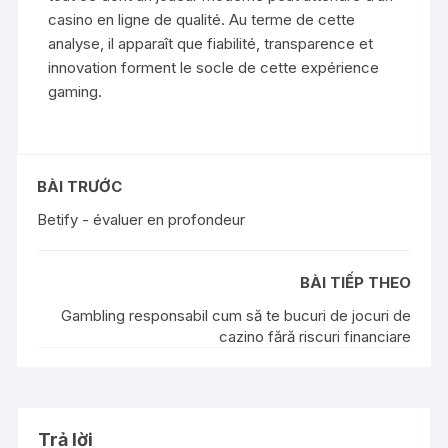
casino en ligne de qualité. Au terme de cette
analyse, il apparaît que fiabilité, transparence et
innovation forment le socle de cette expérience
gaming.
BÀI TRƯỚC
Betify - évaluer en profondeur
BÀI TIẾP THEO
Gambling responsabil cum să te bucuri de jocuri de
cazino fără riscuri financiare
Trả lời