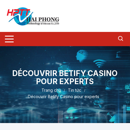
Chuyển
tới
nội
dung
DÉCOUVRIR BETIFY CASINO
POUR EXPERTS
Trang chủ
Tin tức
Découvrir Betify Casino pour experts