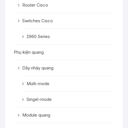
Router Cisco
Switches Cisco
2960 Series
Phụ kiện quang
Dây nhảy quang
Multi-mode
Singel-mode
Module quang