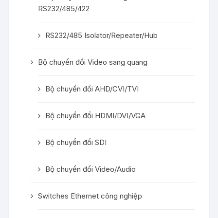
RS232/485/422
RS232/485 Isolator/Repeater/Hub
Bộ chuyển đổi Video sang quang
Bộ chuyển đổi AHD/CVI/TVI
Bộ chuyển đổi HDMI/DVI/VGA
Bộ chuyển đổi SDI
Bộ chuyển đổi Video/Audio
Switches Ethernet công nghiệp