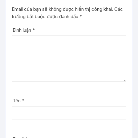
Email của bạn sẽ không được hiển thị công khai.
Các
trường bắt buộc được đánh dấu
*
Bình luận
*
Tên
*