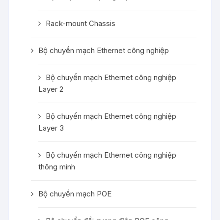
Rack-mount Chassis
Bộ chuyển mạch Ethernet công nghiệp
Bộ chuyển mạch Ethernet công nghiệp
Layer 2
Bộ chuyển mạch Ethernet công nghiệp
Layer 3
Bộ chuyển mạch Ethernet công nghiệp
thông minh
Bộ chuyển mạch POE