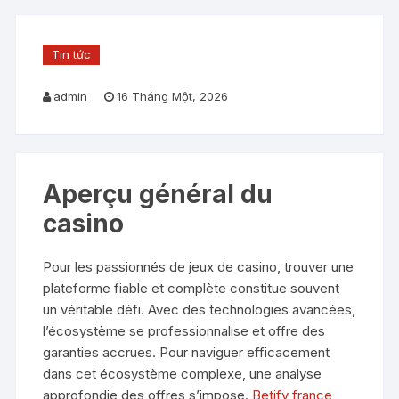
Tin tức
admin
16 Tháng Một, 2026
Aperçu général du
casino
Pour les passionnés de jeux de casino, trouver une
plateforme fiable et complète constitue souvent
un véritable défi. Avec des technologies avancées,
l’écosystème se professionnalise et offre des
garanties accrues. Pour naviguer efficacement
dans cet écosystème complexe, une analyse
approfondie des offres s’impose.
Betify france