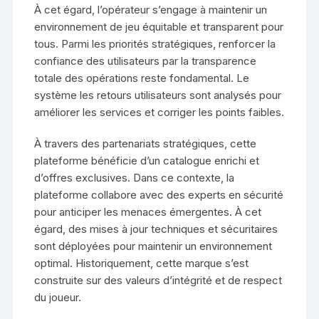
À cet égard, l’opérateur s’engage à maintenir un
environnement de jeu équitable et transparent pour
tous. Parmi les priorités stratégiques, renforcer la
confiance des utilisateurs par la transparence
totale des opérations reste fondamental. Le
système les retours utilisateurs sont analysés pour
améliorer les services et corriger les points faibles.
À travers des partenariats stratégiques, cette
plateforme bénéficie d’un catalogue enrichi et
d’offres exclusives. Dans ce contexte, la
plateforme collabore avec des experts en sécurité
pour anticiper les menaces émergentes. À cet
égard, des mises à jour techniques et sécuritaires
sont déployées pour maintenir un environnement
optimal. Historiquement, cette marque s’est
construite sur des valeurs d’intégrité et de respect
du joueur.