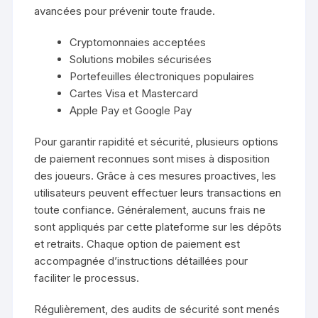
avancées pour prévenir toute fraude.
Cryptomonnaies acceptées
Solutions mobiles sécurisées
Portefeuilles électroniques populaires
Cartes Visa et Mastercard
Apple Pay et Google Pay
Pour garantir rapidité et sécurité, plusieurs options
de paiement reconnues sont mises à disposition
des joueurs. Grâce à ces mesures proactives, les
utilisateurs peuvent effectuer leurs transactions en
toute confiance. Généralement, aucuns frais ne
sont appliqués par cette plateforme sur les dépôts
et retraits. Chaque option de paiement est
accompagnée d’instructions détaillées pour
faciliter le processus.
Régulièrement, des audits de sécurité sont menés