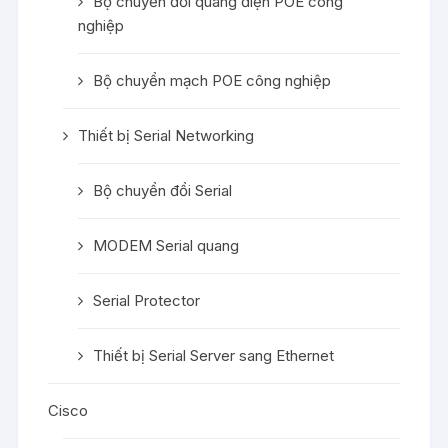
Bộ chuyển đổi quang điện POE công
nghiệp
Bộ chuyển mạch POE công nghiệp
Thiết bị Serial Networking
Bộ chuyển đổi Serial
MODEM Serial quang
Serial Protector
Thiết bị Serial Server sang Ethernet
Cisco