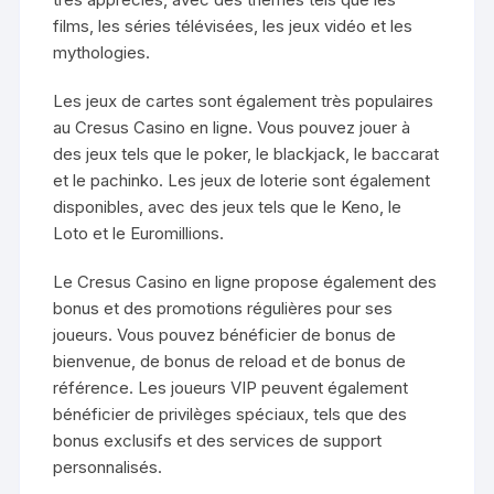
films, les séries télévisées, les jeux vidéo et les
mythologies.
Les jeux de cartes sont également très populaires
au Cresus Casino en ligne. Vous pouvez jouer à
des jeux tels que le poker, le blackjack, le baccarat
et le pachinko. Les jeux de loterie sont également
disponibles, avec des jeux tels que le Keno, le
Loto et le Euromillions.
Le Cresus Casino en ligne propose également des
bonus et des promotions régulières pour ses
joueurs. Vous pouvez bénéficier de bonus de
bienvenue, de bonus de reload et de bonus de
référence. Les joueurs VIP peuvent également
bénéficier de privilèges spéciaux, tels que des
bonus exclusifs et des services de support
personnalisés.