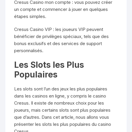
Cresus Casino mon compte : vous pouvez créer
un compte et commencer à jouer en quelques
étapes simples.
Cresus Casino VIP : les joueurs VIP peuvent
bénéficier de privilèges spéciaux, tels que des
bonus exclusifs et des services de support
personnalisés.
Les Slots les Plus
Populaires
Les slots sont l’un des jeux les plus populaires
dans les casinos en ligne, y compris le casino
Cresus. Il existe de nombreux choix pour les
joueurs, mais certains slots sont plus populaires
que d’autres. Dans cet article, nous allons vous
présenter les slots les plus populaires du casino
Cresus.