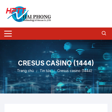
Chuyển
tới
nội
dung
CRESUS CASINO (1444)
Trang chủ
Tin tức
Cresus casino (1444)