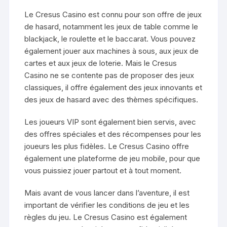
Le Cresus Casino est connu pour son offre de jeux
de hasard, notamment les jeux de table comme le
blackjack, le roulette et le baccarat. Vous pouvez
également jouer aux machines à sous, aux jeux de
cartes et aux jeux de loterie. Mais le Cresus
Casino ne se contente pas de proposer des jeux
classiques, il offre également des jeux innovants et
des jeux de hasard avec des thèmes spécifiques.
Les joueurs VIP sont également bien servis, avec
des offres spéciales et des récompenses pour les
joueurs les plus fidèles. Le Cresus Casino offre
également une plateforme de jeu mobile, pour que
vous puissiez jouer partout et à tout moment.
Mais avant de vous lancer dans l’aventure, il est
important de vérifier les conditions de jeu et les
règles du jeu. Le Cresus Casino est également