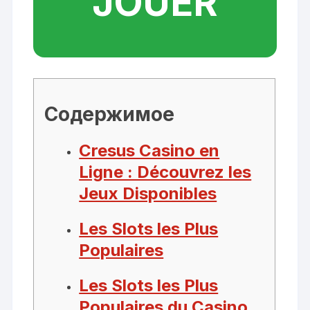
JOUER
Содержимое
Cresus Casino en
Ligne : Découvrez les
Jeux Disponibles
Les Slots les Plus
Populaires
Les Slots les Plus
Populaires du Casino