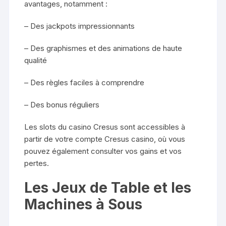
avantages, notamment :
– Des jackpots impressionnants
– Des graphismes et des animations de haute
qualité
– Des règles faciles à comprendre
– Des bonus réguliers
Les slots du casino Cresus sont accessibles à
partir de votre compte Cresus casino, où vous
pouvez également consulter vos gains et vos
pertes.
Les Jeux de Table et les
Machines à Sous