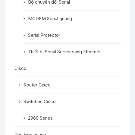
Bộ chuyển đổi Serial
MODEM Serial quang
Serial Protector
Thiết bị Serial Server sang Ethernet
Cisco
Router Cisco
Switches Cisco
2960 Series
Phụ kiện quang