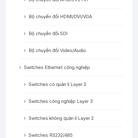
Bộ chuyển đổi HDMI/DVI/VGA
Bộ chuyển đổi SDI
Bộ chuyển đổi Video/Audio
Switches Ethernet công nghiệp
Switches có quản lí Layer 2
Switches công nghiệp Layer 3
Switches không quản lí Layer 2
Switches RS232/485