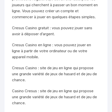
joueurs qui cherchent à passer un bon moment en
ligne. Vous pouvez créer un compte et
commencer à jouer en quelques étapes simples.
Cresus Casino gratuit : vous pouvez jouer sans
avoir à déposer d’argent.
Cresus Casino en ligne : vous pouvez jouer en
ligne à partir de votre ordinateur ou de votre
appareil mobile.
Cresus Casino : site de jeu en ligne qui propose
une grande variété de jeux de hasard et de jeu de
chance.
Casino Cresus : site de jeu en ligne qui propose
une grande variété de jeux de hasard et de jeu de
chance.