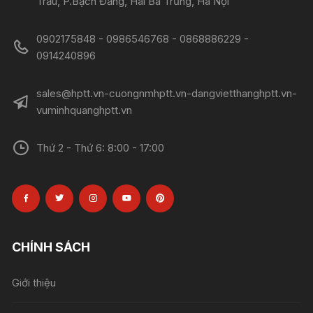
Trấu, P.Bạch Đằng, Hai Bà Trưng, Hà Nội
0902175848 - 0986546768 - 0868886229 -
0914240896​​​​​​​
sales@hptt.vn-cuongnmhptt.vn-dangvietthanghptt.vn-
vuminhquanghptt.vn
Thứ 2 - Thứ 6: 8:00 - 17:00
CHÍNH SÁCH
Giới thiệu