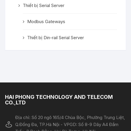
Thiết bị Serial Server
Modbus Gateways
Thiết bị Din-rail Serial Server
HAI PHONG TECHNOLOGY AND TELECOM
CO.,LTD
Địa chỉ: Số 20 ngõ 165/4 Chùa Bộc, Phường Trung Liệt,
Q.Đống Đa, TP.Hà Nội - VPGD: Số 8-9 Dãy A4 Đầm