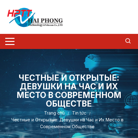
Chuyển
tới
nội
dung
ЧЕСТНЫЕ И ОТКРЫТЫЕ:
ДЕВУШКИ НА ЧАС И ИХ
МЕСТО В СОВРЕМЕННОМ
ОБЩЕСТВЕ
Trang chủ
Tin tức
Честные и Открытые: Девушки на Час и Их Место в
Современном Обществе