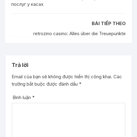
послуг у касах
BÀI TIẾP THEO
retrozino casino: Alles über die Treuepunkte
Trả lời
Email của bạn sẽ không được hiển thị công khai.
Các
trường bắt buộc được đánh dấu
*
Bình luận
*