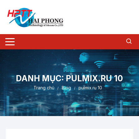
Chuyển
tới
nội
dung
DANH MỤC:
PULMIX.RU 10
Trang chủ
Blog
pulmix.ru 10