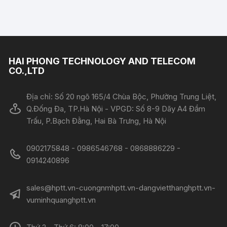
HAI PHONG TECHNOLOGY AND TELECOM
CO.,LTD
Địa chỉ: Số 20 ngõ 165/4 Chùa Bộc, Phường Trung Liệt,
Q.Đống Đa, TP.Hà Nội - VPGD: Số 8-9 Dãy A4 Đầm
Trấu, P.Bạch Đằng, Hai Bà Trưng, Hà Nội
0902175848 - 0986546768 - 0868886229 -
0914240896​​​​​​​
sales@hptt.vn-cuongnmhptt.vn-dangvietthanghptt.vn-
vuminhquanghptt.vn