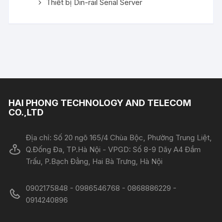
Thiết bị Din-rail Serial Server
HAI PHONG TECHNOLOGY AND TELECOM
CO.,LTD
Địa chỉ: Số 20 ngõ 165/4 Chùa Bộc, Phường Trung Liệt,
Q.Đống Đa, TP.Hà Nội - VPGD: Số 8-9 Dãy A4 Đầm
Trấu, P.Bạch Đằng, Hai Bà Trưng, Hà Nội
0902175848 - 0986546768 - 0868886229 -
0914240896​​​​​​​