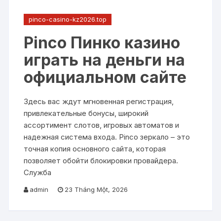
pinco-casino-kz2026.top
Pinco Пинко казино
играть на деньги на
официальном сайте
Здесь вас ждут мгновенная регистрация,
привлекательные бонусы, широкий
ассортимент слотов, игровых автоматов и
надежная система входа. Pinco зеркало – это
точная копия основного сайта, которая
позволяет обойти блокировки провайдера.
Служба
admin
23 Tháng Một, 2026