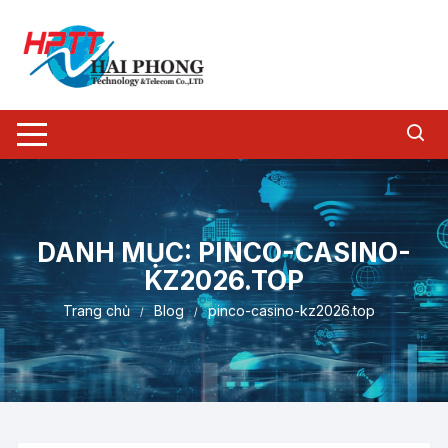
Chuyển
tới
nội
dung
DANH MỤC:
PINCO-CASINO-
KZ2026.TOP
Trang chủ
Blog
pinco-casino-kz2026.top