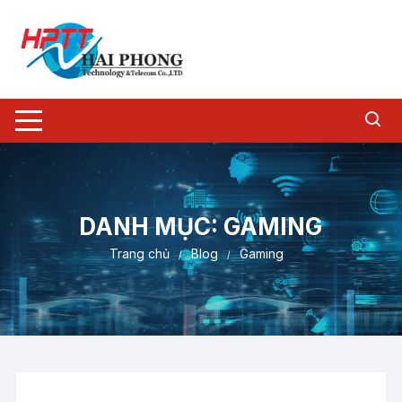
Chuyển
tới
nội
dung
DANH MỤC:
GAMING
Trang chủ
Blog
Gaming