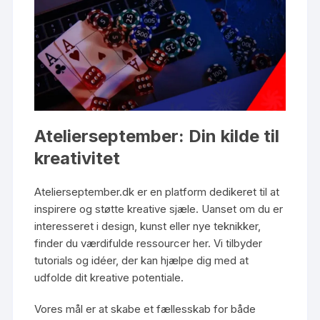
Atelierseptember: Din kilde til
kreativitet
Atelierseptember.dk er en platform dedikeret til at
inspirere og støtte kreative sjæle. Uanset om du er
interesseret i design, kunst eller nye teknikker,
finder du værdifulde ressourcer her. Vi tilbyder
tutorials og idéer, der kan hjælpe dig med at
udfolde dit kreative potentiale.
Vores mål er at skabe et fællesskab for både