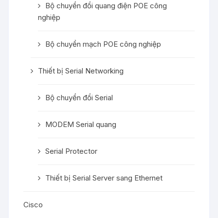
Bộ chuyển đổi quang điện POE công
nghiệp
Bộ chuyển mạch POE công nghiệp
Thiết bị Serial Networking
Bộ chuyển đổi Serial
MODEM Serial quang
Serial Protector
Thiết bị Serial Server sang Ethernet
Cisco