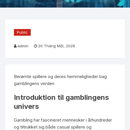
Public
admin
20 Tháng Một, 2026
Berømte spillere og deres hemmeligheder bag
gamblingens verden
Introduktion til gamblingens
univers
Gambling har fascineret mennesker i århundreder
og tiltrukket sig både casual spillere og