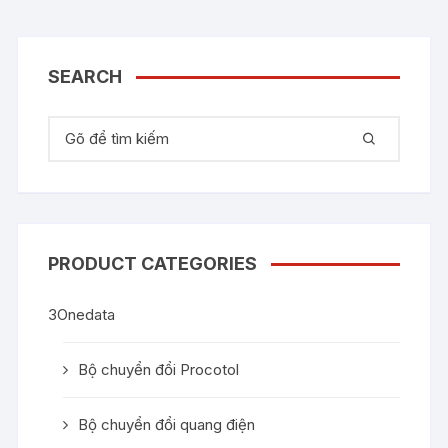
SEARCH
Tìm kiếm:
PRODUCT CATEGORIES
3Onedata
Bộ chuyển đổi Procotol
Bộ chuyển đổi quang điện