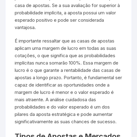
casa de apostas. Se a sua avaliação for superior à
probabilidade implícita, a aposta possui um valor
esperado positivo e pode ser considerada
vantajosa.
É importante ressaltar que as casas de apostas
aplicam uma margem de lucro em todas as suas
cotações, o que significa que as probabilidades
implícitas nunca somarão 100%. Essa margem de
lucro é o que garante a rentabilidade das casas de
apostas a longo prazo. Portanto, é fundamental ser
capaz de identificar as oportunidades onde a
margem de lucro é menor e o valor esperado é
mais atraente. A análise cuidadosa das
probabilidades e do valor esperado é um dos
pilares da aposta estratégica e pode aumentar
significativamente as suas chances de sucesso.
Tipos de Apostas e Mercados