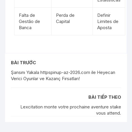
Falta de
Perda de
Definir
Gestão de
Capital
Limites de
Banca
Aposta
BÀI TRƯỚC
Şansını Yakala httpspinup-az-2026.com ile Heyecan
Verici Oyunlar ve Kazanç Fırsatları!
BÀI TIẾP THEO
Lexcitation monte votre prochaine aventure stake
vous attend.