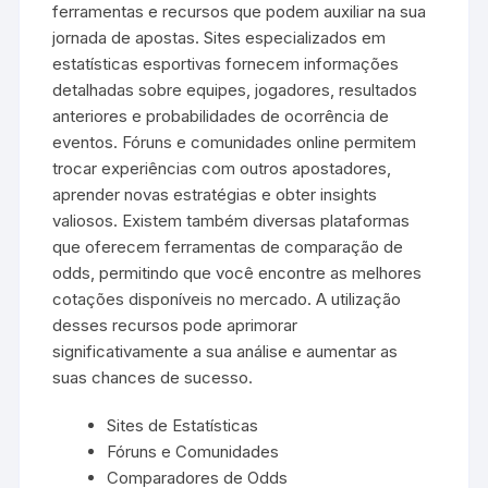
ferramentas e recursos que podem auxiliar na sua
jornada de apostas. Sites especializados em
estatísticas esportivas fornecem informações
detalhadas sobre equipes, jogadores, resultados
anteriores e probabilidades de ocorrência de
eventos. Fóruns e comunidades online permitem
trocar experiências com outros apostadores,
aprender novas estratégias e obter insights
valiosos. Existem também diversas plataformas
que oferecem ferramentas de comparação de
odds, permitindo que você encontre as melhores
cotações disponíveis no mercado. A utilização
desses recursos pode aprimorar
significativamente a sua análise e aumentar as
suas chances de sucesso.
Sites de Estatísticas
Fóruns e Comunidades
Comparadores de Odds