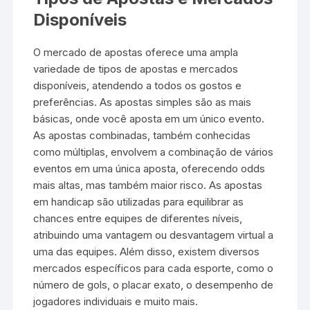
Disponíveis
O mercado de apostas oferece uma ampla
variedade de tipos de apostas e mercados
disponíveis, atendendo a todos os gostos e
preferências. As apostas simples são as mais
básicas, onde você aposta em um único evento.
As apostas combinadas, também conhecidas
como múltiplas, envolvem a combinação de vários
eventos em uma única aposta, oferecendo odds
mais altas, mas também maior risco. As apostas
em handicap são utilizadas para equilibrar as
chances entre equipes de diferentes níveis,
atribuindo uma vantagem ou desvantagem virtual a
uma das equipes. Além disso, existem diversos
mercados específicos para cada esporte, como o
número de gols, o placar exato, o desempenho de
jogadores individuais e muito mais.