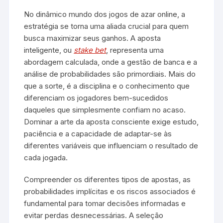
No dinâmico mundo dos jogos de azar online, a
estratégia se torna uma aliada crucial para quem
busca maximizar seus ganhos. A aposta
inteligente, ou
stake bet
, representa uma
abordagem calculada, onde a gestão de banca e a
análise de probabilidades são primordiais. Mais do
que a sorte, é a disciplina e o conhecimento que
diferenciam os jogadores bem-sucedidos
daqueles que simplesmente confiam no acaso.
Dominar a arte da aposta consciente exige estudo,
paciência e a capacidade de adaptar-se às
diferentes variáveis que influenciam o resultado de
cada jogada.
Compreender os diferentes tipos de apostas, as
probabilidades implícitas e os riscos associados é
fundamental para tomar decisões informadas e
evitar perdas desnecessárias. A seleção