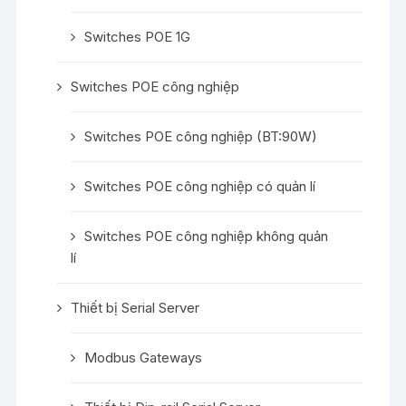
Switches POE 1G
Switches POE công nghiệp
Switches POE công nghiệp (BT:90W)
Switches POE công nghiệp có quản lí
Switches POE công nghiệp không quản
lí
Thiết bị Serial Server
Modbus Gateways