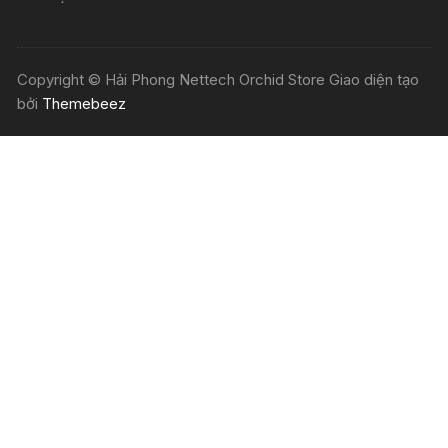
Copyright © Hải Phong Nettech Orchid Store Giao diện tạo
bởi
Themebeez