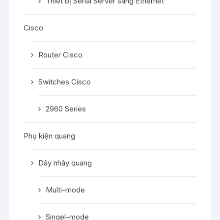
Thiết bị Serial Server sang Ethernet
Cisco
Router Cisco
Switches Cisco
2960 Series
Phụ kiện quang
Dây nhảy quang
Multi-mode
Singel-mode