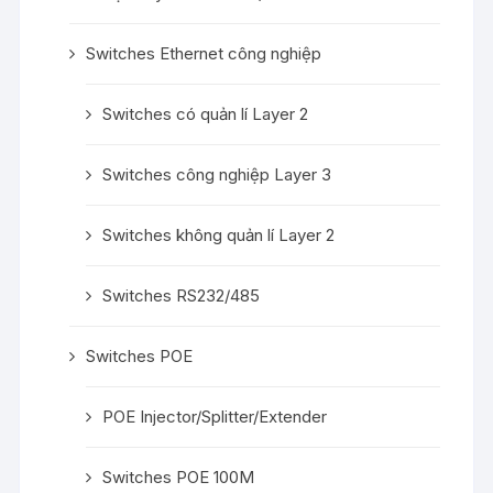
Switches Ethernet công nghiệp
Switches có quản lí Layer 2
Switches công nghiệp Layer 3
Switches không quản lí Layer 2
Switches RS232/485
Switches POE
POE Injector/Splitter/Extender
Switches POE 100M