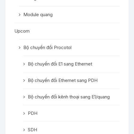
Module quang
Upcom
Bộ chuyển đổi Procotol
Bộ chuyển đổi E1 sang Ethernet
Bộ chuyển đổi Ethernet sang PDH
Bộ chuyển đổi kênh thoại sang E1/quang
PDH
SDH