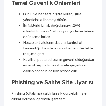
Temel Güvenlik Önlemleri
Güçlü ve benzersiz şifre kullan; şifre
yöneticisi kullanmayı düşün.
İki faktörlü kimlik doğrulamayı (2FA)
etkinleştir, varsa SMS veya uygulama tabanlı
doğrulama kullan.
Hesap aktivitelerini düzenli kontrol et;
tanımadığın bir işlem varsa hemen destekle
iletişime geç.
Kayıtlı e-posta adresinin güvenli olduğundan
emin ol; e-posta hesabın ele geçirilirse
casino hesabın da risk altında olur.
Phishing ve Sahte Site Uyarısı
Phishing (oltalama) saldırıları sık görülebilir. İşte
dikkat edilmesi gereken işaretler: