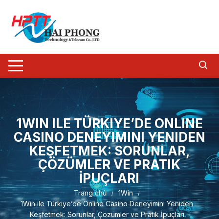
Chuyển
tới
nội
dung
1WIN ILE TÜRKIYE’DE ONLINE
CASINO DENEYIMINI YENIDEN
KEŞFETMEK: SORUNLAR,
ÇÖZÜMLER VE PRATIK
İPUÇLARI
Trang chủ
1Win
1Win ile Türkiye’de Online Casino Deneyimini Yeniden
Keşfetmek: Sorunlar, Çözümler ve Pratik İpuçları