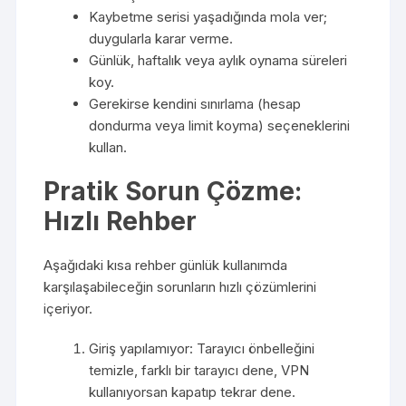
Kaybetme serisi yaşadığında mola ver;
duygularla karar verme.
Günlük, haftalık veya aylık oynama süreleri
koy.
Gerekirse kendini sınırlama (hesap
dondurma veya limit koyma) seçeneklerini
kullan.
Pratik Sorun Çözme:
Hızlı Rehber
Aşağıdaki kısa rehber günlük kullanımda
karşılaşabileceğin sorunların hızlı çözümlerini
içeriyor.
Giriş yapılamıyor: Tarayıcı önbelleğini
temizle, farklı bir tarayıcı dene, VPN
kullanıyorsan kapatıp tekrar dene.