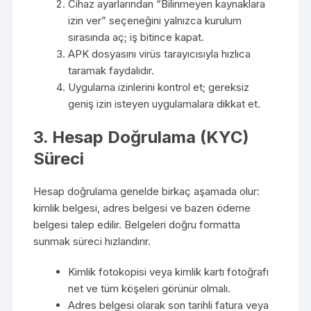
Cihaz ayarlarından “Bilinmeyen kaynaklara
izin ver” seçeneğini yalnızca kurulum
sırasında aç; iş bitince kapat.
APK dosyasını virüs tarayıcısıyla hızlıca
taramak faydalıdır.
Uygulama izinlerini kontrol et; gereksiz
geniş izin isteyen uygulamalara dikkat et.
3. Hesap Doğrulama (KYC)
Süreci
Hesap doğrulama genelde birkaç aşamada olur:
kimlik belgesi, adres belgesi ve bazen ödeme
belgesi talep edilir. Belgeleri doğru formatta
sunmak süreci hızlandırır.
Kimlik fotokopisi veya kimlik kartı fotoğrafı
net ve tüm köşeleri görünür olmalı.
Adres belgesi olarak son tarihli fatura veya