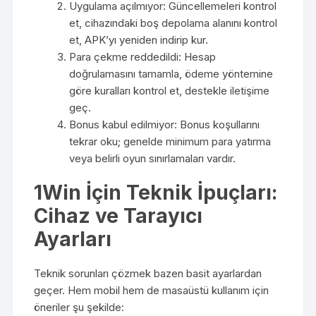
Uygulama açılmıyor: Güncellemeleri kontrol
et, cihazındaki boş depolama alanını kontrol
et, APK’yı yeniden indirip kur.
Para çekme reddedildi: Hesap
doğrulamasını tamamla, ödeme yöntemine
göre kuralları kontrol et, destekle iletişime
geç.
Bonus kabul edilmiyor: Bonus koşullarını
tekrar oku; genelde minimum para yatırma
veya belirli oyun sınırlamaları vardır.
1Win İçin Teknik İpuçları:
Cihaz ve Tarayıcı
Ayarları
Teknik sorunları çözmek bazen basit ayarlardan
geçer. Hem mobil hem de masaüstü kullanım için
öneriler şu şekilde: