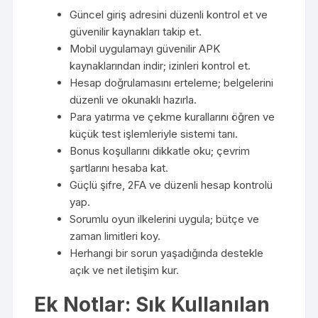
Güncel giriş adresini düzenli kontrol et ve
güvenilir kaynakları takip et.
Mobil uygulamayı güvenilir APK
kaynaklarından indir; izinleri kontrol et.
Hesap doğrulamasını erteleme; belgelerini
düzenli ve okunaklı hazırla.
Para yatırma ve çekme kurallarını öğren ve
küçük test işlemleriyle sistemi tanı.
Bonus koşullarını dikkatle oku; çevrim
şartlarını hesaba kat.
Güçlü şifre, 2FA ve düzenli hesap kontrolü
yap.
Sorumlu oyun ilkelerini uygula; bütçe ve
zaman limitleri koy.
Herhangi bir sorun yaşadığında destekle
açık ve net iletişim kur.
Ek Notlar: Sık Kullanılan