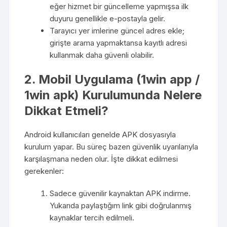
eğer hizmet bir güncelleme yapmışsa ilk
duyuru genellikle e-postayla gelir.
Tarayıcı yer imlerine güncel adres ekle;
girişte arama yapmaktansa kayıtlı adresi
kullanmak daha güvenli olabilir.
2. Mobil Uygulama (1win app /
1win apk) Kurulumunda Nelere
Dikkat Etmeli?
Android kullanıcıları genelde APK dosyasıyla
kurulum yapar. Bu süreç bazen güvenlik uyarılarıyla
karşılaşmana neden olur. İşte dikkat edilmesi
gerekenler:
Sadece güvenilir kaynaktan APK indirme.
Yukarıda paylaştığım link gibi doğrulanmış
kaynaklar tercih edilmeli.