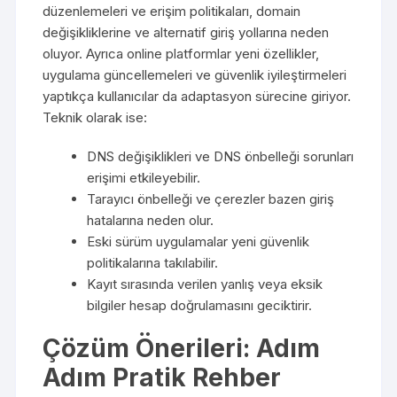
düzenlemeleri ve erişim politikaları, domain
değişikliklerine ve alternatif giriş yollarına neden
oluyor. Ayrıca online platformlar yeni özellikler,
uygulama güncellemeleri ve güvenlik iyileştirmeleri
yaptıkça kullanıcılar da adaptasyon sürecine giriyor.
Teknik olarak ise:
DNS değişiklikleri ve DNS önbelleği sorunları
erişimi etkileyebilir.
Tarayıcı önbelleği ve çerezler bazen giriş
hatalarına neden olur.
Eski sürüm uygulamalar yeni güvenlik
politikalarına takılabilir.
Kayıt sırasında verilen yanlış veya eksik
bilgiler hesap doğrulamasını geciktirir.
Çözüm Önerileri: Adım
Adım Pratik Rehber