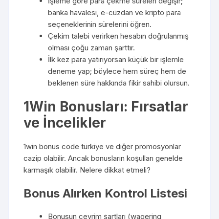
İşleme göre para çekme süreleri değişir;
banka havalesi, e-cüzdan ve kripto para
seçeneklerinin sürelerini öğren.
Çekim talebi verirken hesabın doğrulanmış
olması çoğu zaman şarttır.
İlk kez para yatırıyorsan küçük bir işlemle
deneme yap; böylece hem süreç hem de
beklenen süre hakkında fikir sahibi olursun.
1Win Bonusları: Fırsatlar
ve İncelikler
1win bonus code türkiye ve diğer promosyonlar
cazip olabilir. Ancak bonusların koşulları genelde
karmaşık olabilir. Nelere dikkat etmeli?
Bonus Alırken Kontrol Listesi
Bonusun çevrim şartları (wagering