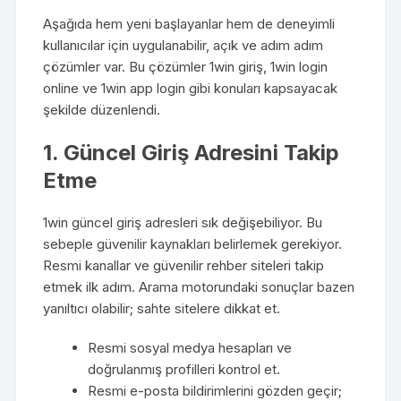
Aşağıda hem yeni başlayanlar hem de deneyimli
kullanıcılar için uygulanabilir, açık ve adım adım
çözümler var. Bu çözümler 1win giriş, 1win login
online ve 1win app login gibi konuları kapsayacak
şekilde düzenlendi.
1. Güncel Giriş Adresini Takip
Etme
1win güncel giriş adresleri sık değişebiliyor. Bu
sebeple güvenilir kaynakları belirlemek gerekiyor.
Resmi kanallar ve güvenilir rehber siteleri takip
etmek ilk adım. Arama motorundaki sonuçlar bazen
yanıltıcı olabilir; sahte sitelere dikkat et.
Resmi sosyal medya hesapları ve
doğrulanmış profilleri kontrol et.
Resmi e-posta bildirimlerini gözden geçir;