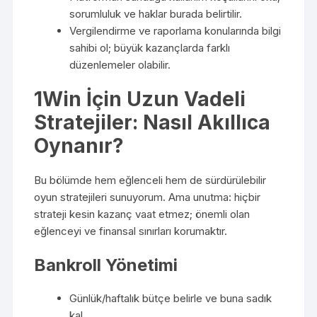
sorumluluk ve haklar burada belirtilir.
Vergilendirme ve raporlama konularında bilgi
sahibi ol; büyük kazançlarda farklı
düzenlemeler olabilir.
1Win İçin Uzun Vadeli
Stratejiler: Nasıl Akıllıca
Oynanır?
Bu bölümde hem eğlenceli hem de sürdürülebilir
oyun stratejileri sunuyorum. Ama unutma: hiçbir
strateji kesin kazanç vaat etmez; önemli olan
eğlenceyi ve finansal sınırları korumaktır.
Bankroll Yönetimi
Günlük/haftalık bütçe belirle ve buna sadık
kal.