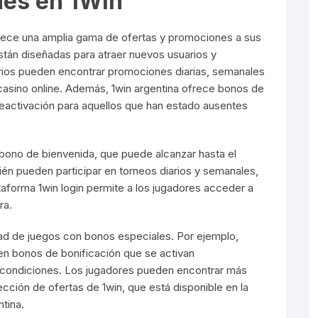
nes en 1Win
rece una amplia gama de ofertas y promociones a sus
tán diseñadas para atraer nuevos usuarios y
arios pueden encontrar promociones diarias, semanales
 casino online. Además, 1win argentina ofrece bonos de
eactivación para aquellos que han estado ausentes
bono de bienvenida, que puede alcanzar hasta el
ién pueden participar en torneos diarios y semanales,
forma 1win login permite a los jugadores acceder a
ra.
ad de juegos con bonos especiales. Por ejemplo,
en bonos de bonificación que se activan
condiciones. Los jugadores pueden encontrar más
ción de ofertas de 1win, que está disponible en la
ntina.