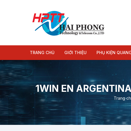
Chuyển
tới
nội
dung
TRANG CHỦ
GIỚI THIỆU
PHỤ KIỆN QUAN
Module quang
Dây nhảy quang
1WIN EN ARGENTIN
Trang c