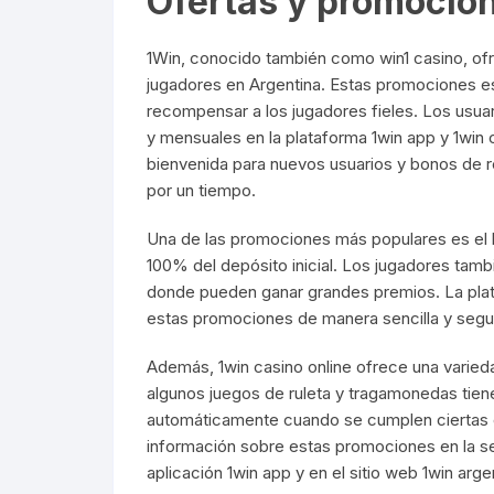
Ofertas y promocio
1Win, conocido también como win1 casino, of
jugadores en Argentina. Estas promociones es
recompensar a los jugadores fieles. Los usu
y mensuales en la plataforma 1win app y 1win
bienvenida para nuevos usuarios y bonos de r
por un tiempo.
Una de las promociones más populares es el 
100% del depósito inicial. Los jugadores tamb
donde pueden ganar grandes premios. La plata
estas promociones de manera sencilla y segu
Además, 1win casino online ofrece una varied
algunos juegos de ruleta y tragamonedas tien
automáticamente cuando se cumplen ciertas 
información sobre estas promociones en la sec
aplicación 1win app y en el sitio web 1win arge