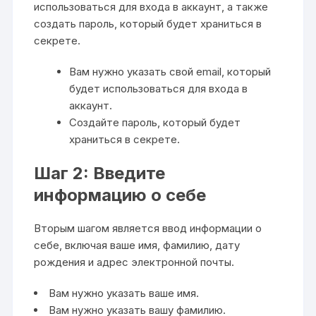
использоваться для входа в аккаунт, а также
создать пароль, который будет храниться в
секрете.
Вам нужно указать свой email, который
будет использоваться для входа в
аккаунт.
Создайте пароль, который будет
храниться в секрете.
Шаг 2: Введите
информацию о себе
Вторым шагом является ввод информации о
себе, включая ваше имя, фамилию, дату
рождения и адрес электронной почты.
Вам нужно указать ваше имя.
Вам нужно указать вашу фамилию.