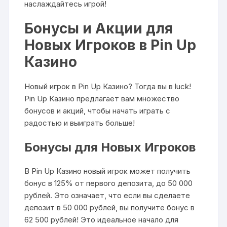
наслаждайтесь игрой!
Бонусы и Акции для
Новых Игроков в Pin Up
Казино
Новый игрок в Pin Up Казино? Тогда вы в luck!
Pin Up Казино предлагает вам множество
бонусов и акций, чтобы начать играть с
радостью и выиграть больше!
Бонусы для Новых Игроков
В Pin Up Казино новый игрок может получить
бонус в 125% от первого депозита, до 50 000
рублей. Это означает, что если вы сделаете
депозит в 50 000 рублей, вы получите бонус в
62 500 рублей! Это идеальное начало для