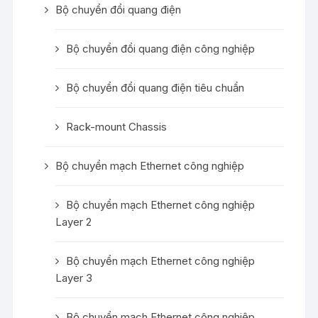
Bộ chuyển đổi quang điện
Bộ chuyển đổi quang điện công nghiệp
Bộ chuyển đổi quang điện tiêu chuẩn
Rack-mount Chassis
Bộ chuyển mạch Ethernet công nghiệp
Bộ chuyển mạch Ethernet công nghiệp
Layer 2
Bộ chuyển mạch Ethernet công nghiệp
Layer 3
Bộ chuyển mạch Ethernet công nghiệp