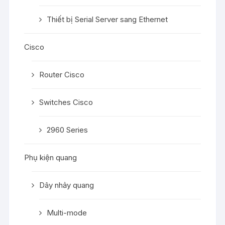
Thiết bị Serial Server sang Ethernet
Cisco
Router Cisco
Switches Cisco
2960 Series
Phụ kiện quang
Dây nhảy quang
Multi-mode