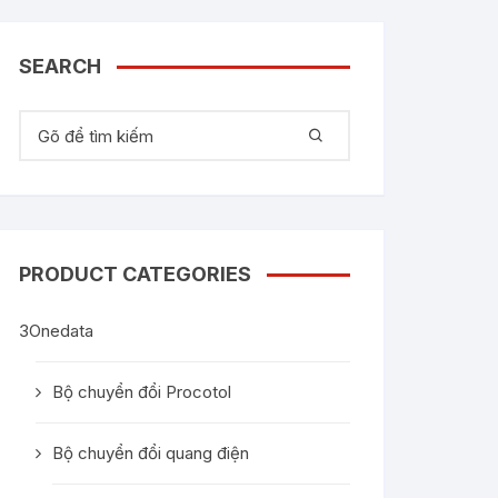
 đổi Serial
hiệp
nt Chassis
Extender
I/TVI
SEARCH
iện 1G
tector
Audio
Tìm kiếm:
iện 10G
oại sang
rial quang
DVI/VGA
iện
 Server
PRODUCT CATEGORIES
t sang
3Onedata
Bộ chuyển đổi Procotol
Bộ chuyển đổi quang điện