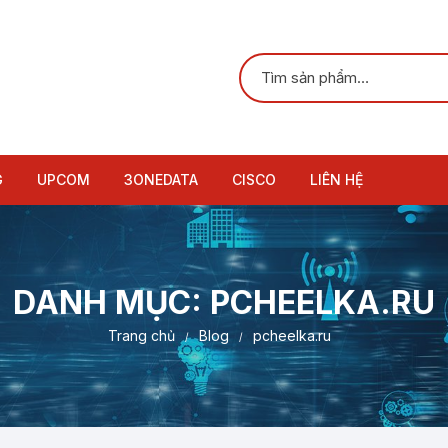
G
UPCOM
3ONEDATA
CISCO
LIÊN HỆ
Switches Ethernet công
Bộ chuyển mạch Ethernet
Switches Cisco
Switches công nghiệp 
Bộ chuyể
nghiệp
công nghiệp
công nghi
Singel-mode
Router Cisco
Switches không quản l
DANH MỤC:
PCHEELKA.RU
Bộ chuyển đổi Serial
Bộ chuyển mạch POE
2
Bộ chuyển đổi Serial s
Bộ chuyể
Bộ chuyể
quang
công nghi
nghiệp
Multi-mode
Trang chủ
Blog
pcheelka.ru
Switches POE công nghiệp
Bộ chuyển đổi quang điện
Switches có quản lí La
Switches POE công ng
Bộ chuyển
Bộ chuyển đổi
quản lí
Bộ chuyể
Bộ chuyển
công ngh
RS232/RS485/422
công nghi
POE công
Switches POE
Thiết bị Serial Networking
Switches RS232/485
Switches POE 100M
Thiết bị S
Switches POE công ng
Bộ chuyển
Ethernet
Bộ chuyển đổi USB sa
không quản lí
chuẩn
Bộ chuyển đổi quang điện
Bộ chuyển đổi Procotol
Switches POE 1G
Bộ chuyển đổi quang đ