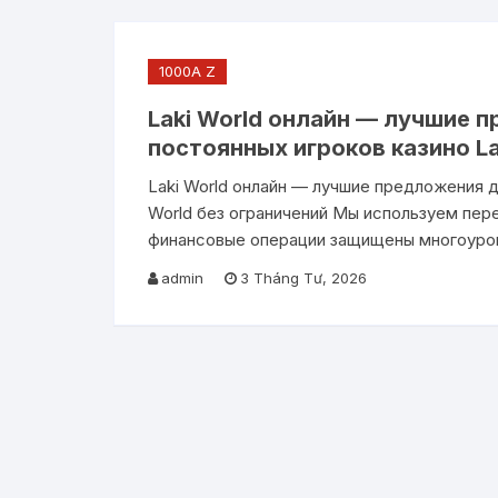
1000A Z
Laki World онлайн — лучшие 
постоянных игроков казино La
Laki World онлайн — лучшие предложения д
World без ограничений Мы используем пер
финансовые операции защищены многоуро
admin
3 Tháng Tư, 2026